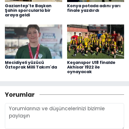
Gaziantep'te Başkan
Konya potada adını yarı
Şahin sporcularla bir
finale yazdırdı
araya geldi
Mecidiyeli yüzücü
Keşanspor U18 finalde
Öztoprak Milli Takım'da
Akhisar 1922 ile
oynayacak
Yorumlar