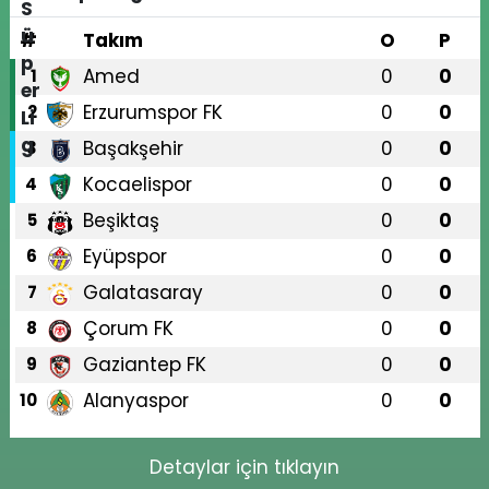
#
Takım
O
P
Amed
0
0
1
Erzurumspor FK
0
0
2
Başakşehir
0
0
3
Kocaelispor
0
0
4
Beşiktaş
0
0
5
Eyüpspor
0
0
6
Galatasaray
0
0
7
Çorum FK
0
0
8
Gaziantep FK
0
0
9
Alanyaspor
0
0
10
Detaylar için tıklayın