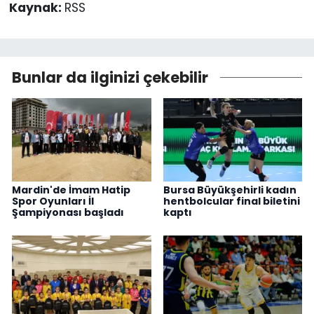
Kaynak:
RSS
Bunlar da ilginizi çekebilir
Mardin'de İmam Hatip
Bursa Büyükşehirli kadın
Spor Oyunları İl
hentbolcular final biletini
Şampiyonası başladı
kaptı