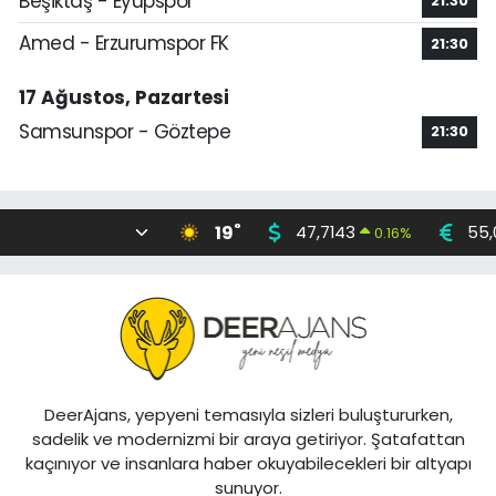
Beşiktaş - Eyüpspor
21:30
Amed - Erzurumspor FK
21:30
17 Ağustos, Pazartesi
Samsunspor - Göztepe
21:30
°
19
47,7143
55,
0.16
%
DeerAjans, yepyeni temasıyla sizleri buluştururken,
sadelik ve modernizmi bir araya getiriyor. Şatafattan
kaçınıyor ve insanlara haber okuyabilecekleri bir altyapı
sunuyor.