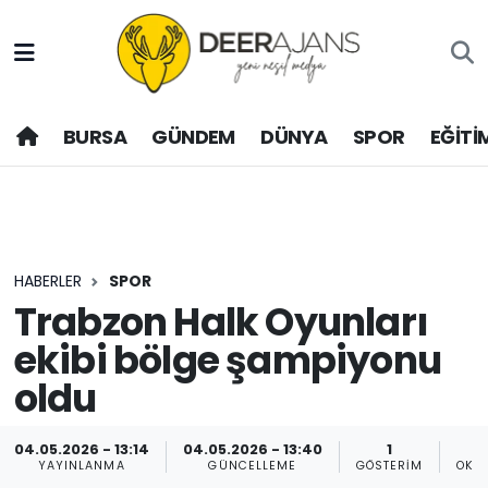
Hava Durumu
BURSA
GÜNDEM
DÜNYA
SPOR
EĞİTİ
Trafik Durumu
Puan Durumu ve Fikstür
Tüm Manşetler
HABERLER
SPOR
Son Dakika Haberleri
Trabzon Halk Oyunları
ekibi bölge şampiyonu
Haber Arşivi
oldu
04.05.2026 - 13:14
04.05.2026 - 13:40
1
YAYINLANMA
GÜNCELLEME
GÖSTERIM
OKU