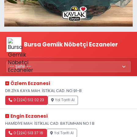
Bursa Gemlik Nöbetçi Eczaneler
Özlem Eczanesi
DR.ZİYA KAYA MAH. İSTİKAL CAD. NO:91-B
0 (224) 512 02 23
Yol Tarifi Al
Engin Eczanesi
HAMİDİYE MAH. İSTİKLAL CAD. BATUMHAN NO:1 B
0 (224) 513 37 16
Yol Tarifi Al