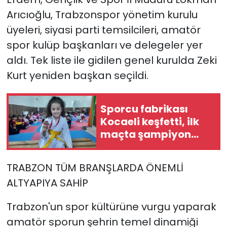
Arıcıoğlu, Trabzonspor yönetim kurulu
üyeleri, siyasi parti temsilcileri, amatör
spor kulüp başkanları ve delegeler yer
aldı. Tek liste ile gidilen genel kurulda Zeki
Kurt yeniden başkan seçildi.
Sporcu fabrikası
Kocaeli keşfetti, ilk
maçta şampiyon
oldu
TRABZON TÜM BRANŞLARDA ÖNEMLİ
ALTYAPIYA SAHİP
Trabzon'un spor kültürüne vurgu yaparak
amatör sporun şehrin temel dinamiği