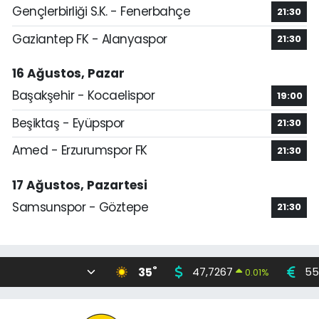
Gençlerbirliği S.K. - Fenerbahçe
21:30
Gaziantep FK - Alanyaspor
21:30
16 Ağustos, Pazar
Başakşehir - Kocaelispor
19:00
Beşiktaş - Eyüpspor
21:30
Amed - Erzurumspor FK
21:30
17 Ağustos, Pazartesi
Samsunspor - Göztepe
21:30
°
35
47,7267
55
0.01
%