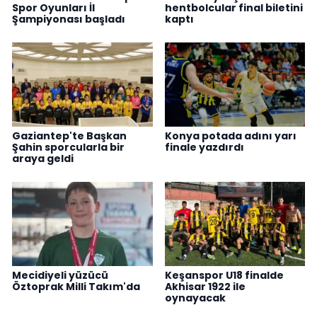
Spor Oyunları İl
hentbolcular final biletini
Şampiyonası başladı
kaptı
Gaziantep'te Başkan
Konya potada adını yarı
Şahin sporcularla bir
finale yazdırdı
araya geldi
Mecidiyeli yüzücü
Keşanspor U18 finalde
Öztoprak Milli Takım'da
Akhisar 1922 ile
oynayacak