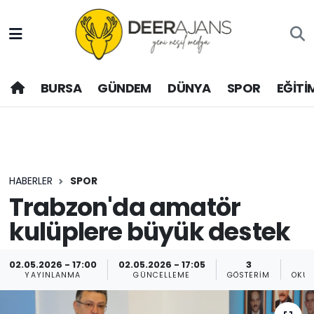
Hava Durumu
BURSA
GÜNDEM
DÜNYA
SPOR
EĞİTİ
Trafik Durumu
Puan Durumu ve Fikstür
Tüm Manşetler
HABERLER
SPOR
Son Dakika Haberleri
Trabzon'da amatör
kulüplere büyük destek
Haber Arşivi
02.05.2026 - 17:00
02.05.2026 - 17:05
3
YAYINLANMA
GÜNCELLEME
GÖSTERIM
OKUN