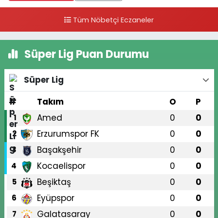
Tüm Nöbetçi Eczaneler
Süper Lig Puan Durumu
Süper Lig
#
Takım
O
P
Amed
0
0
1
Erzurumspor FK
0
0
2
Başakşehir
0
0
3
Kocaelispor
0
0
4
Beşiktaş
0
0
5
Eyüpspor
0
0
6
Galatasaray
0
0
7