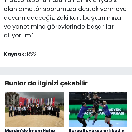
Trabzonspor'umuzun dinamik altyapısı
olan amatör sporumuza destek vermeye
devam edeceğiz. Zeki Kurt başkanımıza
ve yönetimine görevlerinde başarılar
diliyorum.'
Kaynak:
RSS
Bunlar da ilginizi çekebilir
Mardin'de İmam Hatip
Bursa Büyükşehirli kadın