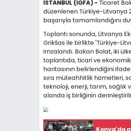
İSTANBUL (İGFA) -
Ticaret Ba
düzenlenen Türkiye-Litvanya 
başarıyla tamamlandığını du
Toplantı sonunda, Litvanya E
Grikšas ile birlikte 'Türkiye-L
imzalandı. Bakan Bolat, iki ül
toplantıda, ticari ve ekonomik
haritasının belirlendiğini ifade
sıra müteahhitlik hizmetleri, 
teknoloji, enerji, tarım, sağlık
alanda iş birliğinin derinleştiri
Konya'da a