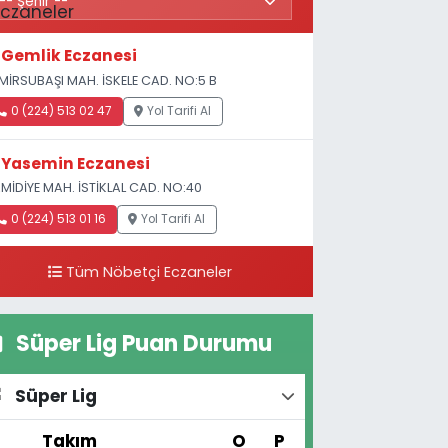
Gemlik Eczanesi
MİRSUBAŞI MAH. İSKELE CAD. NO:5 B
0 (224) 513 02 47
Yol Tarifi Al
Yasemin Eczanesi
MİDİYE MAH. İSTİKLAL CAD. NO:40
0 (224) 513 01 16
Yol Tarifi Al
Tüm Nöbetçi Eczaneler
Süper Lig Puan Durumu
Süper Lig
#
Takım
O
P