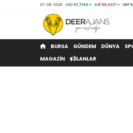
07-08-2026
USD
47,7143
EUR
55,0317
GBP
6
Hava Durumu
Trafik Durumu
BURSA
GÜNDEM
DÜNYA
SP
Puan Durumu ve Fikstür
MAGAZİN
İLANLAR
Tüm Manşetler
Son Dakika Haberleri
Haber Arşivi