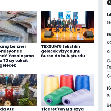
1
G
1
K
arışı benzeri
TEXSUM'6 tekstilin
komisyonda
gelecek vizyonunu
K
dı! Yasalaşırsa
Bursa'da buluşturdu
a 72 ay taksit
Ge
gelecek
F
G
1
B
Be
'da Ata
Ticaret'ten Malezya