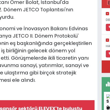
kanı Ömer Bolat, İstanbul'da
2. Dönem JETCO Toplantısı'nın
yurdu.
DE
konomi ve İnovasyon Bakanı Edvinas
itvanya JETCO II. Dönem Protokolü'
kenin eş başkanlığında gerçekleştirilen
HA
 iş birliğinin gelecek dönem yol
 etti. Görüşmelerde ikili ticaretin yanı
savunma sanayi, yatırımlar, sanayi ve
 ve ulaştırma gibi birçok stratejik
lmesi ele alındı.
sansör sektörü ELEVEX'te buluştu