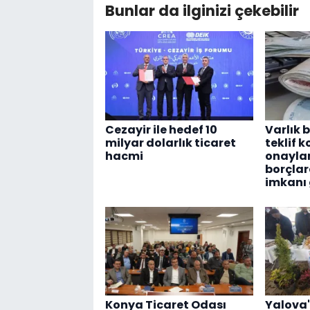
Bunlar da ilginizi çekebilir
Cezayir ile hedef 10
Varlık b
milyar dolarlık ticaret
teklif 
hacmi
onaylan
borçlar
imkanı 
Konya Ticaret Odası
Yalova