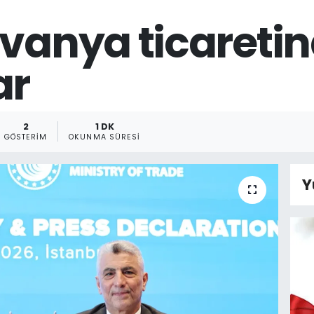
tvanya ticaretin
ar
2
1 DK
GÖSTERIM
OKUNMA SÜRESI
Y