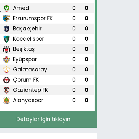
Amed
0
0
1
Erzurumspor FK
0
0
2
Başakşehir
0
0
3
Kocaelispor
0
0
4
Beşiktaş
0
0
5
Eyüpspor
0
0
6
Galatasaray
0
0
7
Çorum FK
0
0
8
Gaziantep FK
0
0
9
Alanyaspor
0
0
0
Detaylar için tıklayın