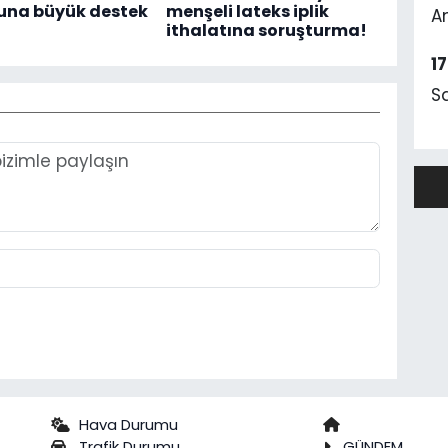
na büyük destek
menşeli lateks iplik
A
ithalatına soruşturma!
1
S
Hava Durumu
Trafik Durumu
GÜNDEM