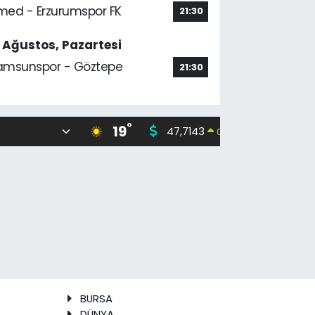
med - Erzurumspor FK
21:30
7 Ağustos, Pazartesi
amsunspor - Göztepe
21:30
°
19
47,7143
55,0317
0.16
%
BURSA
DÜNYA