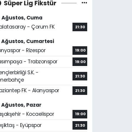
Süper Lig Fikstür
4 Ağustos, Cuma
alatasaray - Çorum FK
21:30
5 Ağustos, Cumartesi
onyaspor - Rizespor
19:00
asımpaşa - Trabzonspor
19:00
nçlerbirliği S.K. -
21:30
enerbahçe
aziantep FK - Alanyaspor
21:30
6 Ağustos, Pazar
aşakşehir - Kocaelispor
19:00
şiktaş - Eyüpspor
21:30