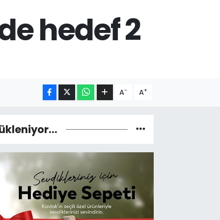
de hedef 2
-
+
A
A
ükleniyor...