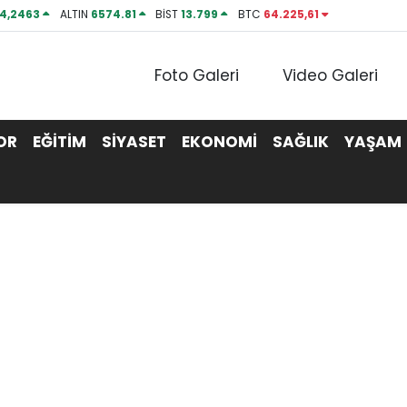
4,2463
ALTIN
6574.81
BİST
13.799
BTC
64.225,61
Foto Galeri
Video Galeri
OR
EĞİTİM
SİYASET
EKONOMİ
SAĞLIK
YAŞAM