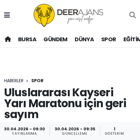
Hava Durumu
BURSA
GÜNDEM
DÜNYA
SPOR
EĞİTİ
Trafik Durumu
Puan Durumu ve Fikstür
Tüm Manşetler
HABERLER
SPOR
Son Dakika Haberleri
Uluslararası Kayseri
Yarı Maratonu için geri
Haber Arşivi
sayım
30.04.2026 - 09:30
30.04.2026 - 09:35
1
YAYINLANMA
GÜNCELLEME
GÖSTERIM