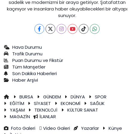
sadelik ve modernizmi bir araya getiriyor. Şatafattan
kaçınıyor ve insanlara haber okuyabilecekleri bir altyapı
sunuyor.
Hava Durumu
Trafik Durumu
Puan Durumu ve Fikstür
Tüm Manşetler
Son Dakika Haberleri
Haber Arşivi
BURSA
GÜNDEM
DÜNYA
SPOR
EĞİTİM
SİYASET
EKONOMİ
SAĞLIK
YAŞAM
TEKNOLOJİ
KÜLTÜR SANAT
MAGAZİN
İLANLAR
Foto Galeri
Video Galeri
Yazarlar
Künye