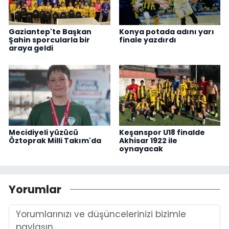
Gaziantep'te Başkan
Konya potada adını yarı
Şahin sporcularla bir
finale yazdırdı
araya geldi
Mecidiyeli yüzücü
Keşanspor U18 finalde
Öztoprak Milli Takım'da
Akhisar 1922 ile
oynayacak
Yorumlar