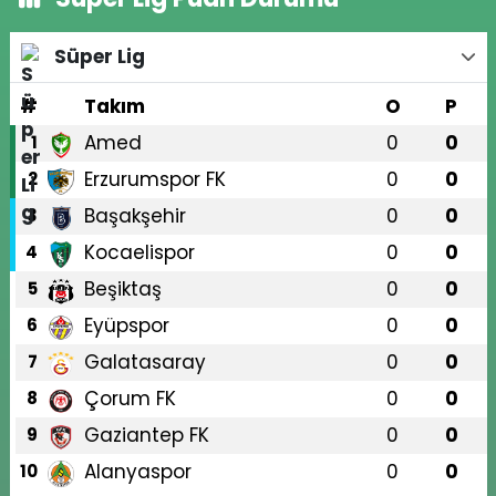
Süper Lig
#
Takım
O
P
Amed
0
0
1
Erzurumspor FK
0
0
2
Başakşehir
0
0
3
Kocaelispor
0
0
4
Beşiktaş
0
0
5
Eyüpspor
0
0
6
Galatasaray
0
0
7
Çorum FK
0
0
8
Gaziantep FK
0
0
9
Alanyaspor
0
0
10