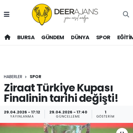
Hava Durumu
BURSA
GÜNDEM
DÜNYA
SPOR
EĞİTİ
Trafik Durumu
Puan Durumu ve Fikstür
Tüm Manşetler
HABERLER
SPOR
Son Dakika Haberleri
Ziraat Türkiye Kupası
Finalinin tarihi değişti!
Haber Arşivi
29.04.2026 - 17:12
29.04.2026 - 17:40
1
YAYINLANMA
GÜNCELLEME
GÖSTERIM