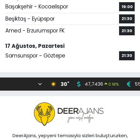
Başakşehir - Kocaelispor
19:00
Beşiktaş - Eyüpspor
21:30
Amed - Erzurumspor FK
21:30
17 Ağustos, Pazartesi
Samsunspor - Göztepe
21:30
°
30
47,7436
55
0.18
%
DeerAjans, yepyeni temasıyla sizleri buluştururken,