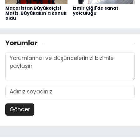
Macaristan Büyükelçisi
İzmir Çiğli'de sanat
Matis, Büyükakın'a konuk
yolculuğu
oldu
Yorumlar
Gönder