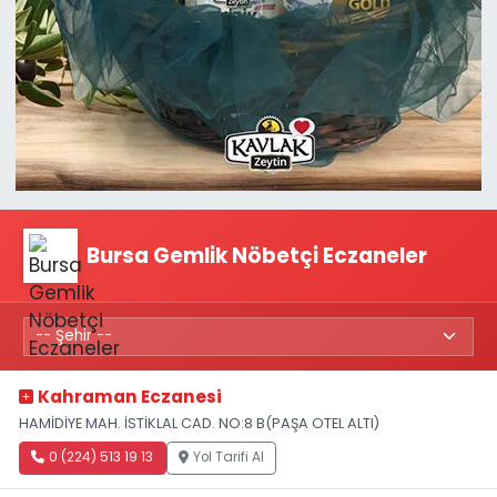
Bursa Gemlik Nöbetçi Eczaneler
Kahraman Eczanesi
HAMİDİYE MAH. İSTİKLAL CAD. NO:8 B(PAŞA OTEL ALTI)
0 (224) 513 19 13
Yol Tarifi Al