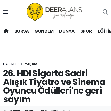
Hava Durumu
BURSA
GÜNDEM
DÜNYA
SPOR
EĞİTİ
Trafik Durumu
Puan Durumu ve Fikstür
Tüm Manşetler
HABERLER
YAŞAM
Son Dakika Haberleri
26. HDI Sigorta Sadri
Alışık Tiyatro ve Sinema
Haber Arşivi
Oyuncu Ödülleri'ne geri
sayım
13.09.2025 - 13:00
13.09.2025 - 13:05