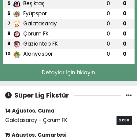
Beşiktaş
0
0
5
Eyüpspor
0
0
6
Galatasaray
0
0
7
Çorum FK
0
0
8
Gaziantep FK
0
0
9
Alanyaspor
0
0
10
Detaylar için tıklayın
Süper Lig Fikstür
14 Ağustos, Cuma
Galatasaray - Çorum FK
21:30
15 Ağustos, Cumartesi