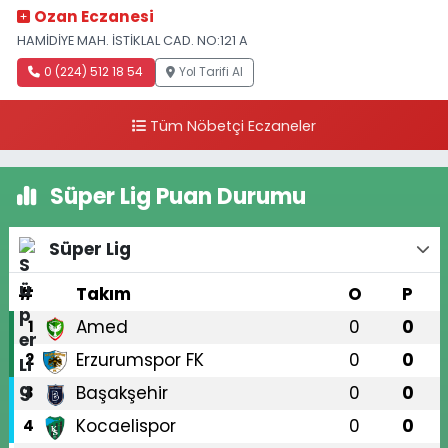
Ozan Eczanesi
HAMİDİYE MAH. İSTİKLAL CAD. NO:121 A
0 (224) 512 18 54
Yol Tarifi Al
Tüm Nöbetçi Eczaneler
Süper Lig Puan Durumu
Süper Lig
#
Takım
O
P
Amed
0
0
1
Erzurumspor FK
0
0
2
Başakşehir
0
0
3
Kocaelispor
0
0
4