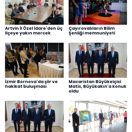
Artvin İl Özel İdare'den üç
Çayırovalıların Bilim
ilçeye yakın mercek
Şenliği memnuniyeti
İzmir Bornova'da şiir ve
Macaristan Büyükelçisi
hakikat buluşması
Matis, Büyükakın'a konuk
oldu