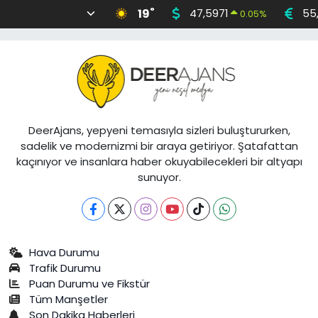
°
19
47,5971
55
0.05
%
DeerAjans, yepyeni temasıyla sizleri buluştururken,
sadelik ve modernizmi bir araya getiriyor. Şatafattan
kaçınıyor ve insanlara haber okuyabilecekleri bir altyapı
sunuyor.
Hava Durumu
Trafik Durumu
Puan Durumu ve Fikstür
Tüm Manşetler
Son Dakika Haberleri