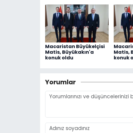
Macaristan Büyükelçisi
Macaris
Matis, Büyükakın'a
Matis, 
konuk oldu
konuk 
Yorumlar