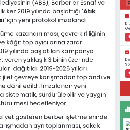
ediyesinin (ABB), Berberler Esnaf ve
ilk kez 2019 yılında başlattığı
'Atık
sı'
için yeni protokol imzalandı.
Dr
Ge
şüme kazandırılması, çevre kirliliğinin
e kâğıt toplayıcılarına zarar
019 yılında başlatılan kampanya
veren yaklaşık 3 binin üzerinde
De
So
arı dağıtıldı. 2019-2025 yılları
k jilet çevreye karışmadan toplandı ve
e dâhil edildi. İmzalanan yeni
 sistematik, sürdürülebilir ve yaygın
ürülmesi hedefleniyor.
aliyet gösteren berber işletmelerinde
e karışmadan ayrı toplanması, sokak