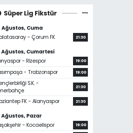
Süper Lig Fikstür
4 Ağustos, Cuma
alatasaray - Çorum FK
21:30
5 Ağustos, Cumartesi
onyaspor - Rizespor
19:00
asımpaşa - Trabzonspor
19:00
nçlerbirliği S.K. -
21:30
enerbahçe
aziantep FK - Alanyaspor
21:30
6 Ağustos, Pazar
aşakşehir - Kocaelispor
19:00