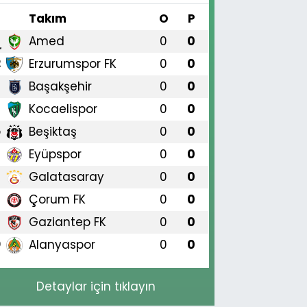
#
Takım
O
P
Amed
0
0
1
Erzurumspor FK
0
0
2
Başakşehir
0
0
3
Kocaelispor
0
0
4
Beşiktaş
0
0
5
Eyüpspor
0
0
6
Galatasaray
0
0
7
Çorum FK
0
0
8
Gaziantep FK
0
0
9
Alanyaspor
0
0
0
Detaylar için tıklayın