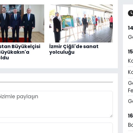
1
G
tan Büyükelçisi
İzmir Çiğli'de sanat
1
Büyükakın'a
yolculuğu
oldu
K
K
Ge
F
G
1
B