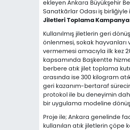
ekleyen Ankara Büyükşehir Bel
Sanatkârlar Odası iş birliğiyle 
Jiletleri Toplama Kampanya
Kullanılmış jiletlerin geri dönü
önlenmesi, sokak hayvanları v
vermemesi amacıyla ilk kez 2
kapsamında Başkentte hizmet 
berbere atık jilet toplama kutul
arasında ise 300 kilogram atı
geri kazanım-bertaraf sürecin
protokol ile bu deneyimin daha
bir uygulama modeline dönüşt
Proje ile; Ankara genelinde fa
kullanılan atık jiletlerin çöp