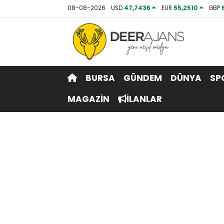
08-08-2026
USD
47,7436
EUR
55,2510
GBP
Hava Durumu
Trafik Durumu
BURSA
GÜNDEM
DÜNYA
SP
Puan Durumu ve Fikstür
MAGAZİN
İLANLAR
Tüm Manşetler
Son Dakika Haberleri
Haber Arşivi