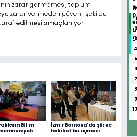
arının zarar görmemesi, toplum
eye zarar vermeden güvenli şekilde
taraf edilmesi amaçlanıyor.
1
alıların Bilim
İzmir Bornova'da şiir ve
 memnuniyeti
hakikat buluşması