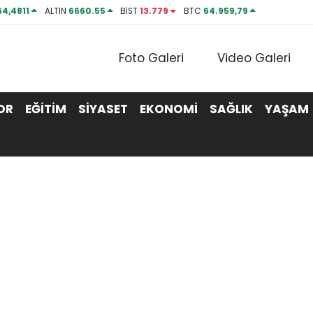
64,4811
ALTIN
6660.55
BİST
13.779
BTC
64.959,79
Foto Galeri
Video Galeri
OR
EĞİTİM
SİYASET
EKONOMİ
SAĞLIK
YAŞAM