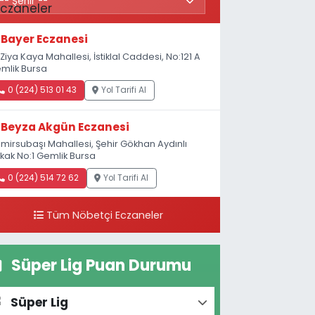
Bayer Eczanesi
.Ziya Kaya Mahallesi, İstiklal Caddesi, No:121 A
mlik Bursa
0 (224) 513 01 43
Yol Tarifi Al
Beyza Akgün Eczanesi
mirsubaşı Mahallesi, Şehir Gökhan Aydınlı
kak No:1 Gemlik Bursa
0 (224) 514 72 62
Yol Tarifi Al
Tüm Nöbetçi Eczaneler
Süper Lig Puan Durumu
Süper Lig