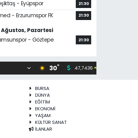
şiktaş - Eyüpspor
21:30
med - Erzurumspor FK
21:30
7 Ağustos, Pazartesi
amsunspor - Göztepe
21:30
°
30
47,7436
55,25
0.18
%
BURSA
DÜNYA
EĞİTİM
EKONOMİ
YAŞAM
KÜLTÜR SANAT
İLANLAR