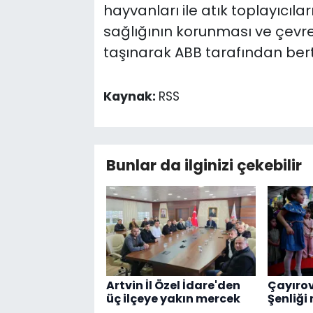
hayvanları ile atık toplayıcıl
sağlığının korunması ve çevr
taşınarak ABB tarafından ber
Kaynak:
RSS
Bunlar da ilginizi çekebilir
Artvin İl Özel İdare'den
Çayırov
üç ilçeye yakın mercek
Şenliği