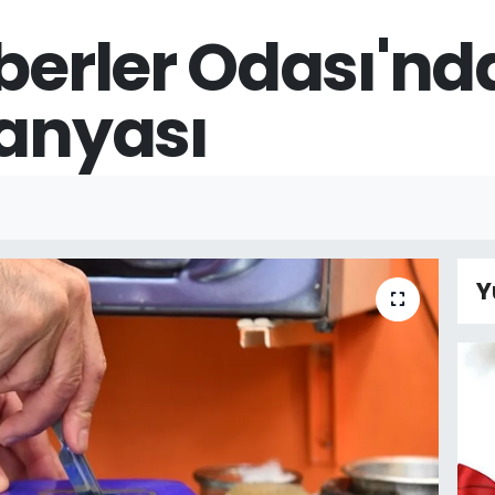
berler Odası'nda
panyası
Y