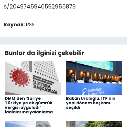
s/2049745940592955879
Kaynak:
RSS
Bunlar da ilginizi çekebilir
DMM'den 'Suriye
Bakan Uraloğlu, ITF'nin
Türkiye'ye ek gümrük
yeni dönem başkanı
vergisi uyguladı'
seçildi
iddialarına yalanlama