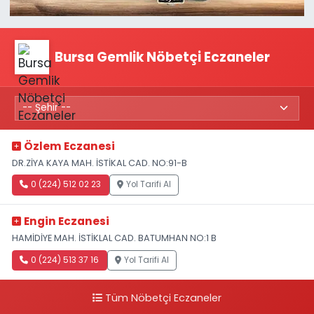
Bursa Gemlik Nöbetçi Eczaneler
Özlem Eczanesi
DR.ZİYA KAYA MAH. İSTİKAL CAD. NO:91-B
0 (224) 512 02 23
Yol Tarifi Al
Engin Eczanesi
HAMİDİYE MAH. İSTİKLAL CAD. BATUMHAN NO:1 B
0 (224) 513 37 16
Yol Tarifi Al
Tüm Nöbetçi Eczaneler