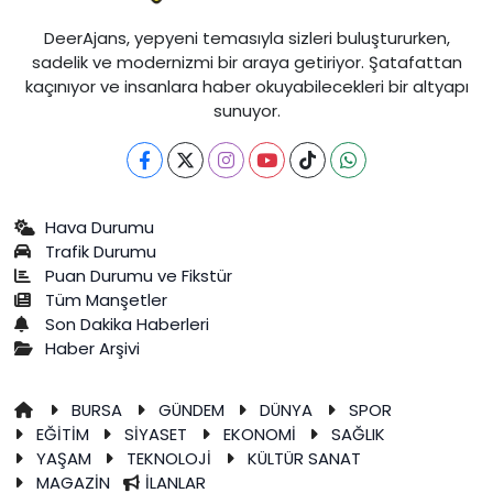
DeerAjans, yepyeni temasıyla sizleri buluştururken,
sadelik ve modernizmi bir araya getiriyor. Şatafattan
kaçınıyor ve insanlara haber okuyabilecekleri bir altyapı
sunuyor.
Hava Durumu
Trafik Durumu
Puan Durumu ve Fikstür
Tüm Manşetler
Son Dakika Haberleri
Haber Arşivi
BURSA
GÜNDEM
DÜNYA
SPOR
EĞİTİM
SİYASET
EKONOMİ
SAĞLIK
YAŞAM
TEKNOLOJİ
KÜLTÜR SANAT
MAGAZİN
İLANLAR