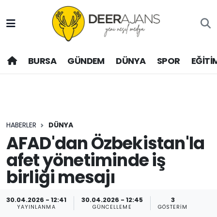
Hava Durumu
BURSA
GÜNDEM
DÜNYA
SPOR
EĞİTİ
Trafik Durumu
Puan Durumu ve Fikstür
Tüm Manşetler
HABERLER
DÜNYA
Son Dakika Haberleri
AFAD'dan Özbekistan'la
afet yönetiminde iş
Haber Arşivi
birliği mesajı
30.04.2026 - 12:41
30.04.2026 - 12:45
3
YAYINLANMA
GÜNCELLEME
GÖSTERIM