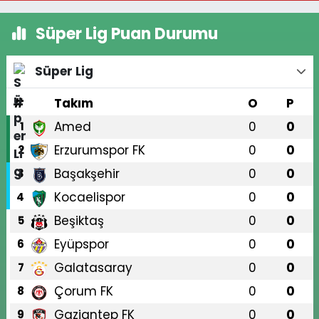
Süper Lig Puan Durumu
Süper Lig
#
Takım
O
P
Amed
0
0
1
Erzurumspor FK
0
0
2
Başakşehir
0
0
3
Kocaelispor
0
0
4
Beşiktaş
0
0
5
Eyüpspor
0
0
6
Galatasaray
0
0
7
Çorum FK
0
0
8
Gaziantep FK
0
0
9