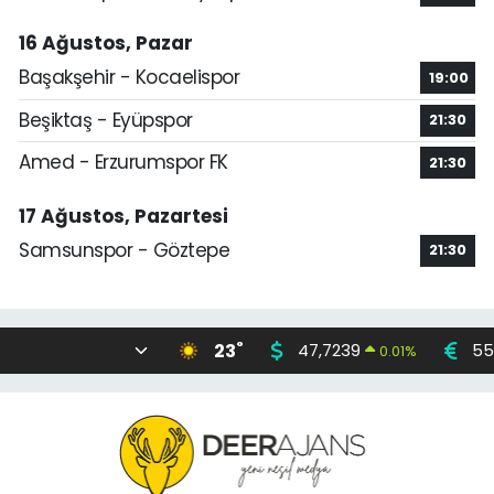
16 Ağustos, Pazar
Başakşehir - Kocaelispor
19:00
Beşiktaş - Eyüpspor
21:30
Amed - Erzurumspor FK
21:30
17 Ağustos, Pazartesi
Samsunspor - Göztepe
21:30
°
23
47,7239
55
0.01
%