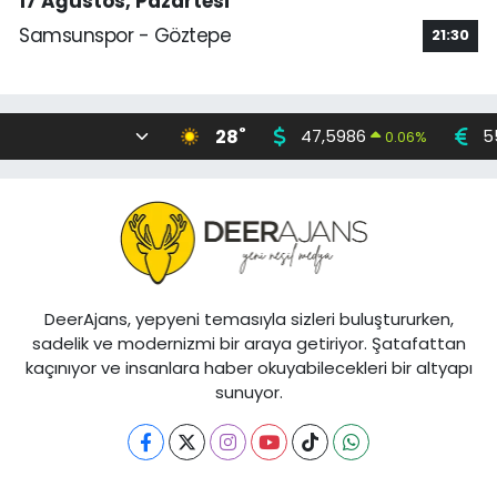
17 Ağustos, Pazartesi
Samsunspor - Göztepe
21:30
°
28
47,5986
5
0.06
%
DeerAjans, yepyeni temasıyla sizleri buluştururken,
sadelik ve modernizmi bir araya getiriyor. Şatafattan
kaçınıyor ve insanlara haber okuyabilecekleri bir altyapı
sunuyor.