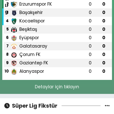
Erzurumspor FK
0
0
2
Başakşehir
0
0
3
Kocaelispor
0
0
4
Beşiktaş
0
0
5
Eyüpspor
0
0
6
Galatasaray
0
0
7
Çorum FK
0
0
8
Gaziantep FK
0
0
9
Alanyaspor
0
0
10
Detaylar için tıklayın
Süper Lig Fikstür