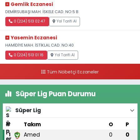
Gemlik Eczanesi
DEMİRSUBAŞI MAH. İSKELE CAD. NO:5 B
0 (224) 513 02 47
Yol Tarifi Al
Yasemin Eczanesi
HAMİDİYE MAH. İSTİKLAL CAD. NO:40
0 (224) 513 01 16
Yol Tarifi Al
Tüm Nöbetçi Eczaneler
Süper Lig Puan Durumu
Süper Lig
#
Takım
O
P
Amed
0
0
1