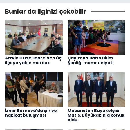
Bunlar da ilginizi çekebilir
Artvin İl Özel İdare'den üç
Çayırovalıların Bilim
ilçeye yakın mercek
Şenliği memnuniyeti
İzmir Bornova'da şiir ve
Macaristan Büyükelçisi
hakikat buluşması
Matis, Büyükakın'a konuk
oldu