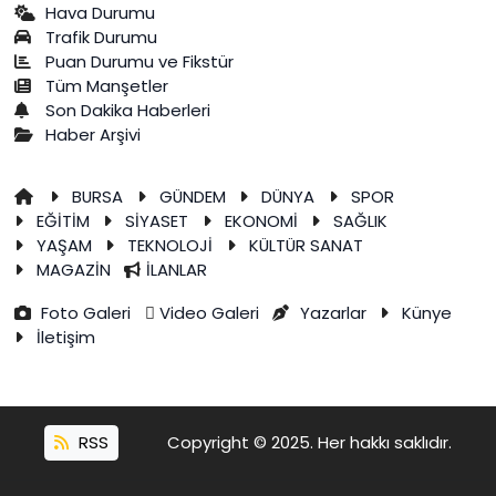
Hava Durumu
Trafik Durumu
Puan Durumu ve Fikstür
Tüm Manşetler
Son Dakika Haberleri
Haber Arşivi
BURSA
GÜNDEM
DÜNYA
SPOR
EĞİTİM
SİYASET
EKONOMİ
SAĞLIK
YAŞAM
TEKNOLOJİ
KÜLTÜR SANAT
MAGAZİN
İLANLAR
Foto Galeri
Video Galeri
Yazarlar
Künye
İletişim
RSS
Copyright © 2025. Her hakkı saklıdır.