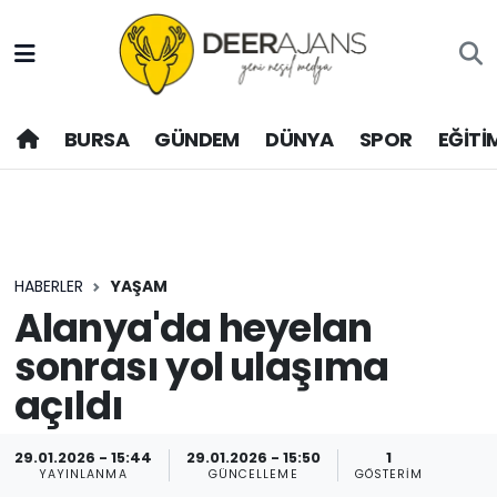
Hava Durumu
BURSA
GÜNDEM
DÜNYA
SPOR
EĞİTİ
Trafik Durumu
Puan Durumu ve Fikstür
Tüm Manşetler
HABERLER
YAŞAM
Son Dakika Haberleri
Alanya'da heyelan
sonrası yol ulaşıma
Haber Arşivi
açıldı
29.01.2026 - 15:44
29.01.2026 - 15:50
1
YAYINLANMA
GÜNCELLEME
GÖSTERIM