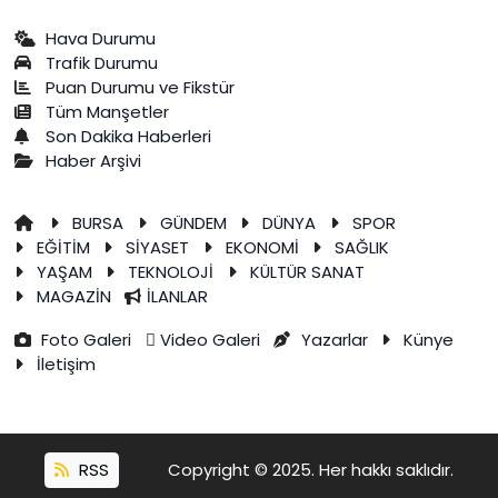
Hava Durumu
Trafik Durumu
Puan Durumu ve Fikstür
Tüm Manşetler
Son Dakika Haberleri
Haber Arşivi
BURSA
GÜNDEM
DÜNYA
SPOR
EĞİTİM
SİYASET
EKONOMİ
SAĞLIK
YAŞAM
TEKNOLOJİ
KÜLTÜR SANAT
MAGAZİN
İLANLAR
Foto Galeri
Video Galeri
Yazarlar
Künye
İletişim
RSS
Copyright © 2025. Her hakkı saklıdır.