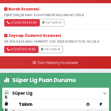
Burak Eczanesi
EŞREF DİNÇER MAH. KUVAYİ MİLLİYE BULVARI NO:255 B
0 (224) 504 51 86
Yol Tarifi Al
Zeynep Özdemir Eczanesi
DR.ZİYA KAYA MAH. HÜRRİYET CAD. DEDE KORKUT SOK. NO:26 A
0 (224) 512 19 95
Yol Tarifi Al
Tüm Nöbetçi Eczaneler
Süper Lig Puan Durumu
Süper Lig
#
Takım
O
P