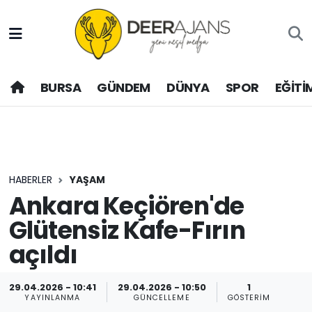
Hava Durumu
BURSA
GÜNDEM
DÜNYA
SPOR
EĞİTİ
Trafik Durumu
Puan Durumu ve Fikstür
Tüm Manşetler
HABERLER
YAŞAM
Son Dakika Haberleri
Ankara Keçiören'de
Glütensiz Kafe-Fırın
Haber Arşivi
açıldı
29.04.2026 - 10:41
29.04.2026 - 10:50
1
YAYINLANMA
GÜNCELLEME
GÖSTERIM