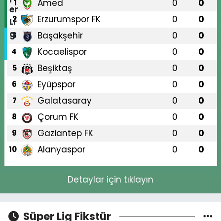
Amed
0
0
1
Erzurumspor FK
0
0
2
Başakşehir
0
0
3
Kocaelispor
0
0
4
Beşiktaş
0
0
5
Eyüpspor
0
0
6
Galatasaray
0
0
7
Çorum FK
0
0
8
Gaziantep FK
0
0
9
Alanyaspor
0
0
10
Detaylar için tıklayın
Süper Lig Fikstür