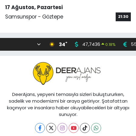
17 Ağustos, Pazartesi
Samsunspor - Göztepe
21:30
°
34
47,7436
55
0.18
%
DeerAjans, yepyeni temasıyla sizleri buluştururken,
sadelik ve modernizmi bir araya getiriyor. Şatafattan
kaçınıyor ve insanlara haber okuyabilecekleri bir altyapı
sunuyor.