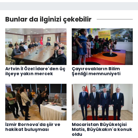
Bunlar da ilginizi çekebilir
Artvin İl Özel İdare'den üç
Çayırovalıların Bilim
ilçeye yakın mercek
Şenliği memnuniyeti
İzmir Bornova'da şiir ve
Macaristan Büyükelçisi
hakikat buluşması
Matis, Büyükakın'a konuk
oldu