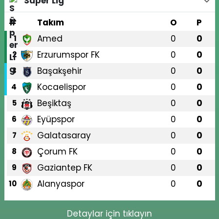
Süper Lig
#
Takım
O
P
Amed
0
0
1
Erzurumspor FK
0
0
2
Başakşehir
0
0
3
Kocaelispor
0
0
4
Beşiktaş
0
0
5
Eyüpspor
0
0
6
Galatasaray
0
0
7
Çorum FK
0
0
8
Gaziantep FK
0
0
9
Alanyaspor
0
0
10
Detaylar için tıklayın