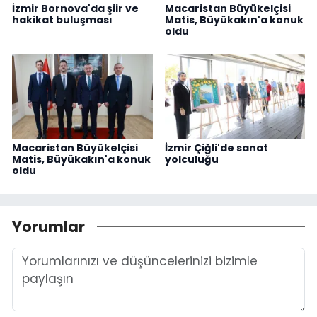
İzmir Bornova'da şiir ve
Macaristan Büyükelçisi
hakikat buluşması
Matis, Büyükakın'a konuk
oldu
Macaristan Büyükelçisi
İzmir Çiğli'de sanat
Matis, Büyükakın'a konuk
yolculuğu
oldu
Yorumlar