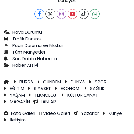
sunuyor.
Hava Durumu
Trafik Durumu
Puan Durumu ve Fikstür
Tüm Manşetler
Son Dakika Haberleri
Haber Arşivi
BURSA
GÜNDEM
DÜNYA
SPOR
EĞİTİM
SİYASET
EKONOMİ
SAĞLIK
YAŞAM
TEKNOLOJİ
KÜLTÜR SANAT
MAGAZİN
İLANLAR
Foto Galeri
Video Galeri
Yazarlar
Künye
İletişim