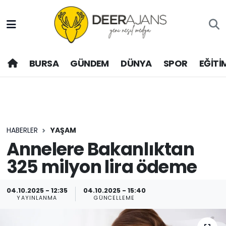
Hava Durumu
BURSA
GÜNDEM
DÜNYA
SPOR
EĞİTİ
Trafik Durumu
Puan Durumu ve Fikstür
Tüm Manşetler
HABERLER
YAŞAM
Son Dakika Haberleri
Annelere Bakanlıktan
325 milyon lira ödeme
Haber Arşivi
04.10.2025 - 12:35
04.10.2025 - 15:40
YAYINLANMA
GÜNCELLEME