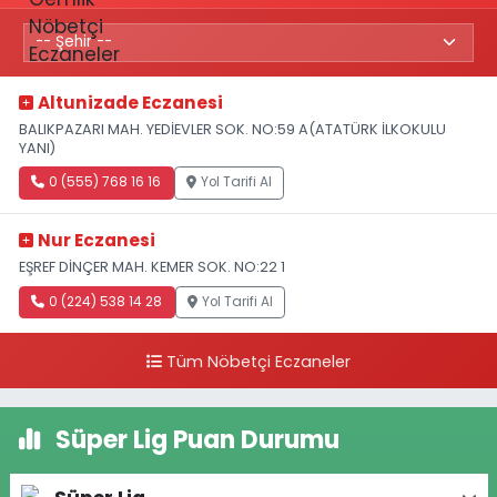
Altunizade Eczanesi
BALIKPAZARI MAH. YEDİEVLER SOK. NO:59 A(ATATÜRK İLKOKULU
YANI)
0 (555) 768 16 16
Yol Tarifi Al
Nur Eczanesi
EŞREF DİNÇER MAH. KEMER SOK. NO:22 1
0 (224) 538 14 28
Yol Tarifi Al
Tüm Nöbetçi Eczaneler
Süper Lig Puan Durumu