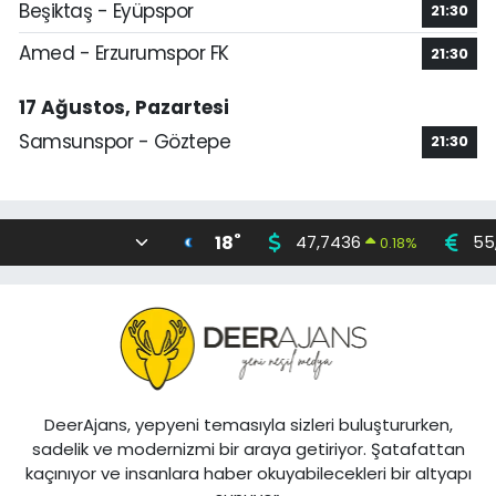
Beşiktaş - Eyüpspor
21:30
Amed - Erzurumspor FK
21:30
17 Ağustos, Pazartesi
Samsunspor - Göztepe
21:30
°
18
47,7436
55
0.18
%
DeerAjans, yepyeni temasıyla sizleri buluştururken,
sadelik ve modernizmi bir araya getiriyor. Şatafattan
kaçınıyor ve insanlara haber okuyabilecekleri bir altyapı