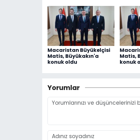
Macaristan Büyükelçisi
Macaris
Matis, Büyükakın'a
Matis, 
konuk oldu
konuk 
Yorumlar