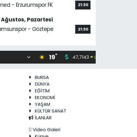
med - Erzurumspor FK
21:30
7 Ağustos, Pazartesi
amsunspor - Göztepe
21:30
°
19
47,7143
55,0317
0.16
%
BURSA
DÜNYA
EĞİTİM
EKONOMİ
YAŞAM
KÜLTÜR SANAT
İLANLAR
Video Galeri
Künye