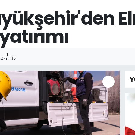
yükşehir'den El
yatırımı
1
GÖSTERIM
Y