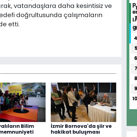
yarak, vatandaşlara daha kesintisiz ve
hedefi doğrultusunda çalışmaların
e etti.
1
alıların Bilim
İzmir Bornova'da şiir ve
 memnuniyeti
hakikat buluşması