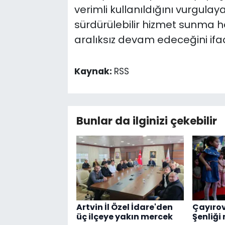
verimli kullanıldığını vurgula
sürdürülebilir hizmet sunma 
aralıksız devam edeceğini ifad
Kaynak:
RSS
Bunlar da ilginizi çekebilir
Artvin İl Özel İdare'den
Çayırov
üç ilçeye yakın mercek
Şenliği