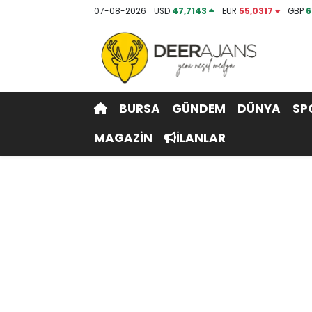
07-08-2026
USD
47,7143
EUR
55,0317
GBP
6
Hava Durumu
Trafik Durumu
BURSA
GÜNDEM
DÜNYA
SP
Puan Durumu ve Fikstür
MAGAZİN
İLANLAR
Tüm Manşetler
Son Dakika Haberleri
Haber Arşivi