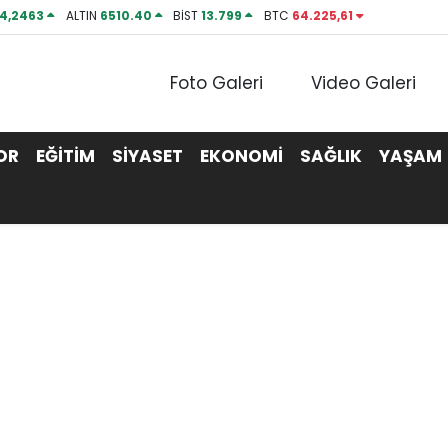
4,2463
ALTIN
6510.40
BİST
13.799
BTC
64.225,61
Foto Galeri
Video Galeri
OR
EĞİTİM
SİYASET
EKONOMİ
SAĞLIK
YAŞAM