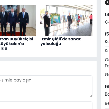
1
G
1
tan Büyükelçisi
İzmir Çiğli'de sanat
K
Büyükakın'a
yolculuğu
oldu
K
Ge
F
G
1
B
Be