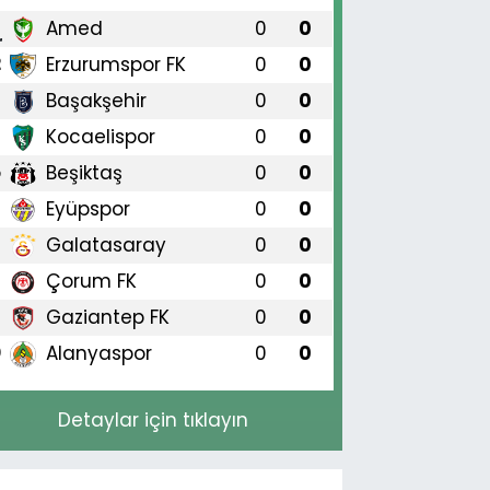
Amed
0
0
1
Erzurumspor FK
0
0
2
Başakşehir
0
0
3
Kocaelispor
0
0
4
Beşiktaş
0
0
5
Eyüpspor
0
0
6
Galatasaray
0
0
7
Çorum FK
0
0
8
Gaziantep FK
0
0
9
Alanyaspor
0
0
0
Detaylar için tıklayın