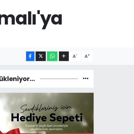
malı'ya
-
+
A
A
ükleniyor...