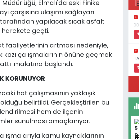
Müdürlüğü, Elmalı'da eski Finike
ayi çarşısına ulaşımı sağlayan
 tarafından yapılacak sıcak asfalt
DE
 harekete geçti.
at faaliyetlerinin artması nedeniyle,
ek kazı çalışmalarının önüne geçmek
HA
ttı imalatına başlandı.
CEK KORUNUYOR
daki hat çalışmasının yaklaşık
olduğu belirtildi. Gerçekleştirilen bu
lendirilmesi hem de ilçenin
zümler sunulması amaçlanıyor.
ı çalışmalarıyla kamu kaynaklarının