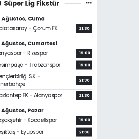
Süper Lig Fikstür
4 Ağustos, Cuma
alatasaray - Çorum FK
21:30
5 Ağustos, Cumartesi
onyaspor - Rizespor
19:00
asımpaşa - Trabzonspor
19:00
nçlerbirliği S.K. -
21:30
enerbahçe
aziantep FK - Alanyaspor
21:30
6 Ağustos, Pazar
aşakşehir - Kocaelispor
19:00
şiktaş - Eyüpspor
21:30