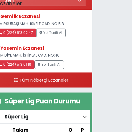
Gemlik Eczanesi
MİRSUBAŞI MAH. İSKELE CAD. NO:5 B
0 (224) 513 02 47
Yol Tarifi Al
Yasemin Eczanesi
MİDİYE MAH. İSTİKLAL CAD. NO:40
0 (224) 513 01 16
Yol Tarifi Al
Tüm Nöbetçi Eczaneler
Süper Lig Puan Durumu
Süper Lig
#
Takım
O
P