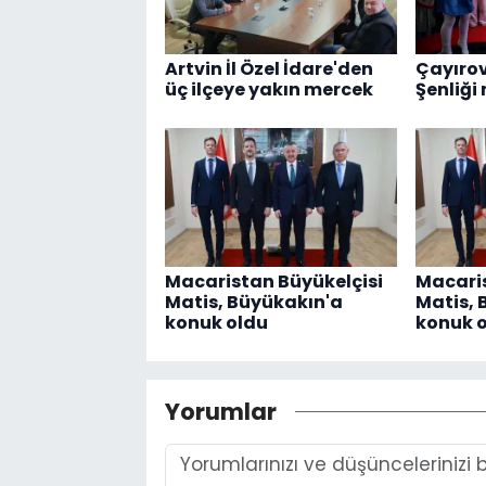
Artvin İl Özel İdare'den
Çayırov
üç ilçeye yakın mercek
Şenliği
Macaristan Büyükelçisi
Macaris
Matis, Büyükakın'a
Matis, 
konuk oldu
konuk 
Yorumlar