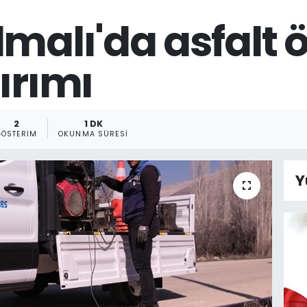
lmalı'da asfalt 
ırımı
2
1 DK
GÖSTERIM
OKUNMA SÜRESI
Y