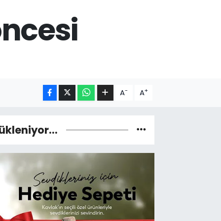
öncesi
-
+
A
A
ükleniyor...