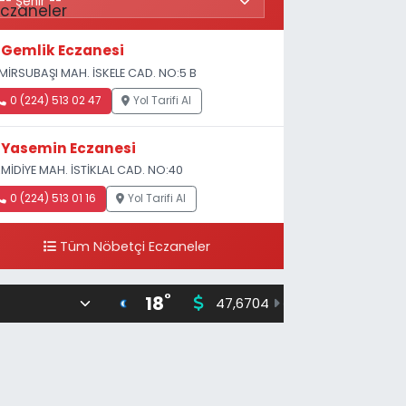
Gemlik Eczanesi
MİRSUBAŞI MAH. İSKELE CAD. NO:5 B
0 (224) 513 02 47
Yol Tarifi Al
Yasemin Eczanesi
MİDİYE MAH. İSTİKLAL CAD. NO:40
0 (224) 513 01 16
Yol Tarifi Al
Tüm Nöbetçi Eczaneler
°
18
47,6704
55,0406
0
%