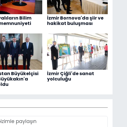
alıların Bilim
İzmir Bornova'da şiir ve
 memnuniyeti
hakikat buluşması
tan Büyükelçisi
İzmir Çiğli'de sanat
Büyükakın'a
yolculuğu
oldu