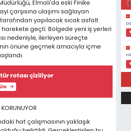
üdürlüğü, Elmalı'da eski Finike
ayi çarşısına ulaşımı sağlayan
 tarafından yapılacak sıcak asfalt
DE
 harekete geçti. Bölgede yeni iş yerleri
sı nedeniyle, ilerleyen süreçte
arının önüne geçmek amacıyla içme
aşlandı.
HA
tür rotası çiziliyor
tüle
K KORUNUYOR
daki hat çalışmasının yaklaşık
olduğu belirtildi. Gerçekleştirilen bu