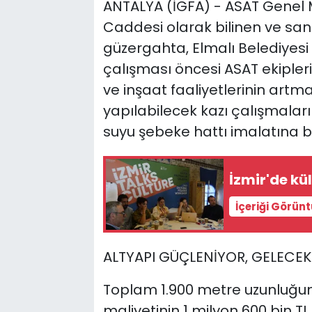
ANTALYA (İGFA) - ASAT Genel M
Caddesi olarak bilinen ve san
güzergahta, Elmalı Belediyesi
çalışması öncesi ASAT ekipleri
ve inşaat faaliyetlerinin artma
yapılabilecek kazı çalışmal
suyu şebeke hattı imalatına b
İzmir'de kül
İçeriği Görün
ALTYAPI GÜÇLENİYOR, GELECE
Toplam 1.900 metre uzunluğun
maliyetinin 1 milyon 600 bin TL 