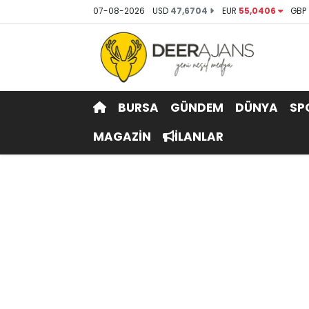
07-08-2026
USD
47,6704
EUR
55,0406
GBP
Hava Durumu
Trafik Durumu
BURSA
GÜNDEM
DÜNYA
SP
Puan Durumu ve Fikstür
MAGAZİN
İLANLAR
Tüm Manşetler
Son Dakika Haberleri
Haber Arşivi