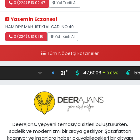
0 (224) 513 02 47
Yol Tarifi Al
Yasemin Eczanesi
HAMİDİYE MAH. İSTİKLAL CAD. NO:40
0 (224) 513 01 16
Yol Tarifi Al
Tüm Nöbetçi Eczaneler
°
21
47,6006
55
0.06
%
DeerAjans, yepyeni temasıyla sizleri buluştururken,
sadelik ve modernizmi bir araya getiriyor. Şatafattan
kaçınıyor ve insanlara haber okuyabilecekleri bir altyapı