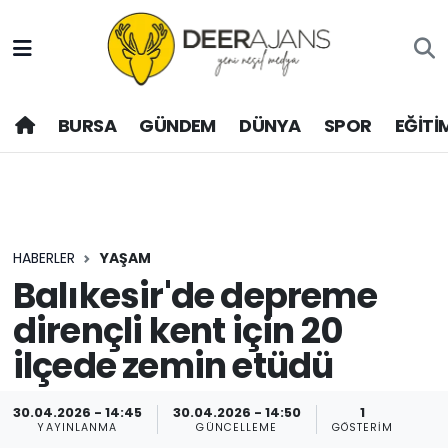
Hava Durumu
BURSA
GÜNDEM
DÜNYA
SPOR
EĞİTİ
Trafik Durumu
Puan Durumu ve Fikstür
Tüm Manşetler
HABERLER
YAŞAM
Son Dakika Haberleri
Balıkesir'de depreme
dirençli kent için 20
Haber Arşivi
ilçede zemin etüdü
30.04.2026 - 14:45
30.04.2026 - 14:50
1
YAYINLANMA
GÜNCELLEME
GÖSTERIM