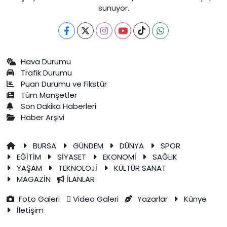
sunuyor.
Hava Durumu
Trafik Durumu
Puan Durumu ve Fikstür
Tüm Manşetler
Son Dakika Haberleri
Haber Arşivi
BURSA
GÜNDEM
DÜNYA
SPOR
EĞİTİM
SİYASET
EKONOMİ
SAĞLIK
YAŞAM
TEKNOLOJİ
KÜLTÜR SANAT
MAGAZİN
İLANLAR
Foto Galeri
Video Galeri
Yazarlar
Künye
İletişim