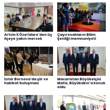
Artvin İl Özel İdare'den üç
Çayırovalıların Bilim
ilçeye yakın mercek
Şenliği memnuniyeti
İzmir Bornova'da şiir ve
Macaristan Büyükelçisi
hakikat buluşması
Matis, Büyükakın'a konuk
oldu