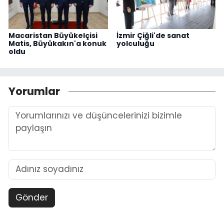
Macaristan Büyükelçisi
İzmir Çiğli'de sanat
Matis, Büyükakın'a konuk
yolculuğu
oldu
Yorumlar
Gönder