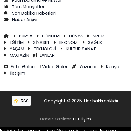
Puan Durumu ve Fikstür
Tüm Manşetler
Son Dakika Haberleri
Haber Arşivi
BURSA
GÜNDEM
DÜNYA
SPOR
EĞİTİM
SİYASET
EKONOMİ
SAĞLIK
YAŞAM
TEKNOLOJİ
KÜLTÜR SANAT
MAGAZİN
İLANLAR
Foto Galeri
Video Galeri
Yazarlar
Künye
İletişim
RSS
Copyright © 2025. Her hakkı saklıdır.
Haber Yazılımı:
TE Bilişim
En iyi site deneyimi sağlamak için çerezlerden