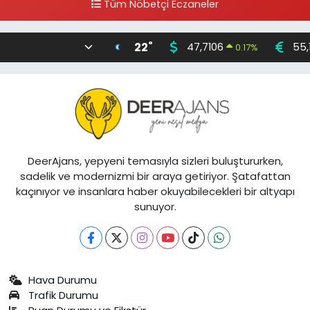
Tüm Nöbetçi Eczaneler
°
22
47,7106
55,
0.17
%
DeerAjans, yepyeni temasıyla sizleri buluştururken,
sadelik ve modernizmi bir araya getiriyor. Şatafattan
kaçınıyor ve insanlara haber okuyabilecekleri bir altyapı
sunuyor.
Hava Durumu
Trafik Durumu