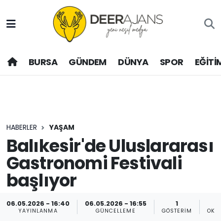
Hava Durumu
BURSA
GÜNDEM
DÜNYA
SPOR
EĞİTİ
Trafik Durumu
Puan Durumu ve Fikstür
Tüm Manşetler
HABERLER
YAŞAM
Son Dakika Haberleri
Balıkesir'de Uluslararası
Gastronomi Festivali
Haber Arşivi
başlıyor
06.05.2026 - 16:40
06.05.2026 - 16:55
1
YAYINLANMA
GÜNCELLEME
GÖSTERIM
OKU