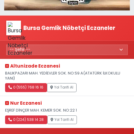
Bursa Gemlik Nöbetçi Eczaneler
Altunizade Eczanesi
BALIKPAZARI MAH. YEDİEVLER SOK. NO:59 A(ATATÜRK İLKOKULU
YANI)
0 (555) 768 16 16
Yol Tarifi Al
Nur Eczanesi
EŞREF DİNÇER MAH. KEMER SOK. NO:22 1
0 (224) 538 14 28
Yol Tarifi Al