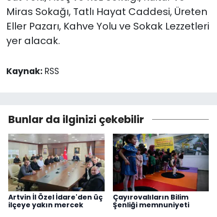
Miras Sokağı, Tatlı Hayat Caddesi, Üreten
Eller Pazarı, Kahve Yolu ve Sokak Lezzetleri
yer alacak.
Kaynak:
RSS
Bunlar da ilginizi çekebilir
Artvin İl Özel İdare'den üç
Çayırovalıların Bilim
ilçeye yakın mercek
Şenliği memnuniyeti