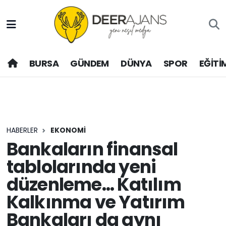
Hava Durumu
BURSA
GÜNDEM
DÜNYA
SPOR
EĞİTİ
Trafik Durumu
Puan Durumu ve Fikstür
Tüm Manşetler
HABERLER
EKONOMİ
Son Dakika Haberleri
Bankaların finansal
tablolarında yeni
Haber Arşivi
düzenleme... Katılım
Kalkınma ve Yatırım
Bankaları da aynı