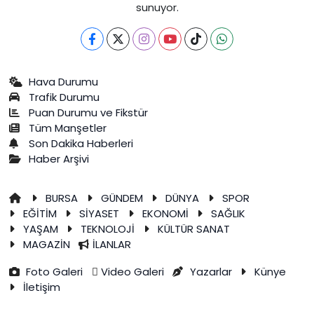
sunuyor.
Hava Durumu
Trafik Durumu
Puan Durumu ve Fikstür
Tüm Manşetler
Son Dakika Haberleri
Haber Arşivi
BURSA
GÜNDEM
DÜNYA
SPOR
EĞİTİM
SİYASET
EKONOMİ
SAĞLIK
YAŞAM
TEKNOLOJİ
KÜLTÜR SANAT
MAGAZİN
İLANLAR
Foto Galeri
Video Galeri
Yazarlar
Künye
İletişim