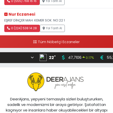
0 (555) 768 16 16
Yol Tarifi Al
Nur Eczanesi
EŞREF DİNÇER MAH. KEMER SOK. NO:22 1
0 (224) 538 14 28
Yol Tarifi Al
Tüm Nöbetçi Eczaneler
°
22
47,7106
55,
0.17
%
DeerAjans, yepyeni temasıyla sizleri buluştururken,
sadelik ve modernizmi bir araya getiriyor. Şatafattan
kaçınıyor ve insanlara haber okuyabilecekleri bir altyapı