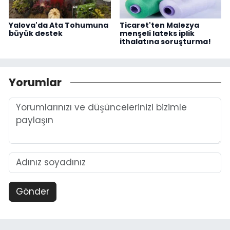
Yalova'da Ata Tohumuna
Ticaret'ten Malezya
büyük destek
menşeli lateks iplik
ithalatına soruşturma!
Yorumlar
Gönder