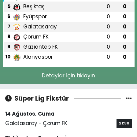
Beşiktaş
0
0
5
Eyüpspor
0
0
6
Galatasaray
0
0
7
Çorum FK
0
0
8
Gaziantep FK
0
0
9
Alanyaspor
0
0
10
Detaylar için tıklayın
Süper Lig Fikstür
14 Ağustos, Cuma
Galatasaray - Çorum FK
21:30