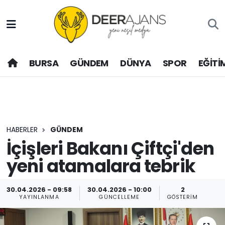
Hava Durumu
BURSA
GÜNDEM
DÜNYA
SPOR
EĞİTİ
Trafik Durumu
Puan Durumu ve Fikstür
Tüm Manşetler
HABERLER
GÜNDEM
Son Dakika Haberleri
İçişleri Bakanı Çiftçi'den
yeni atamalara tebrik
Haber Arşivi
30.04.2026 - 09:58
30.04.2026 - 10:00
2
YAYINLANMA
GÜNCELLEME
GÖSTERIM