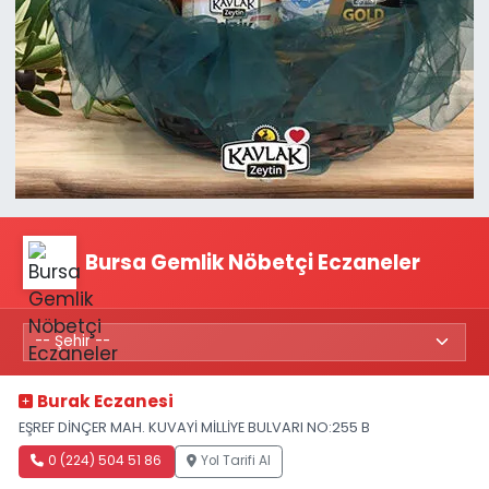
Bursa Gemlik Nöbetçi Eczaneler
Burak Eczanesi
EŞREF DİNÇER MAH. KUVAYİ MİLLİYE BULVARI NO:255 B
0 (224) 504 51 86
Yol Tarifi Al