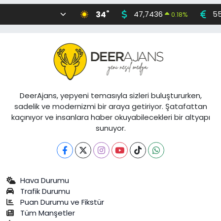
°
34
47,7436
55
0.18
%
DeerAjans, yepyeni temasıyla sizleri buluştururken,
sadelik ve modernizmi bir araya getiriyor. Şatafattan
kaçınıyor ve insanlara haber okuyabilecekleri bir altyapı
sunuyor.
Hava Durumu
Trafik Durumu
Puan Durumu ve Fikstür
Tüm Manşetler