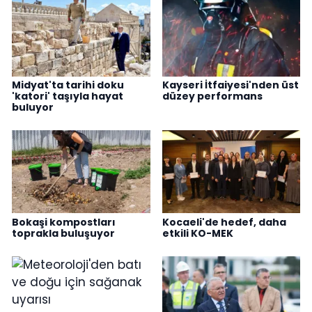
Midyat'ta tarihi doku
Kayseri İtfaiyesi'nden üst
'katori' taşıyla hayat
düzey performans
buluyor
Bokaşi kompostları
Kocaeli'de hedef, daha
toprakla buluşuyor
etkili KO-MEK