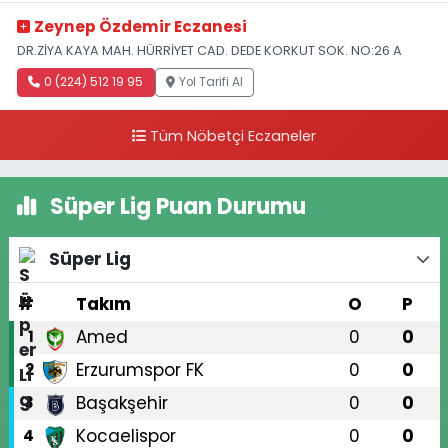
Zeynep Özdemir Eczanesi
DR.ZİYA KAYA MAH. HÜRRİYET CAD. DEDE KORKUT SOK. NO:26 A
0 (224) 512 19 95
Yol Tarifi Al
Tüm Nöbetçi Eczaneler
Süper Lig Puan Durumu
Süper Lig
#
Takım
O
P
Amed
0
0
1
Erzurumspor FK
0
0
2
Başakşehir
0
0
3
Kocaelispor
0
0
4