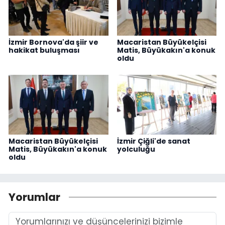
İzmir Bornova'da şiir ve
Macaristan Büyükelçisi
hakikat buluşması
Matis, Büyükakın'a konuk
oldu
Macaristan Büyükelçisi
İzmir Çiğli'de sanat
Matis, Büyükakın'a konuk
yolculuğu
oldu
Yorumlar