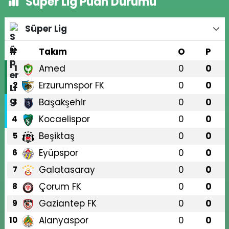
Süper Lig Puan Durumu
Süper Lig
#
Takım
O
P
Amed
0
0
1
Erzurumspor FK
0
0
2
Başakşehir
0
0
3
Kocaelispor
0
0
4
Beşiktaş
0
0
5
Eyüpspor
0
0
6
Galatasaray
0
0
7
Çorum FK
0
0
8
Gaziantep FK
0
0
9
Alanyaspor
0
0
10