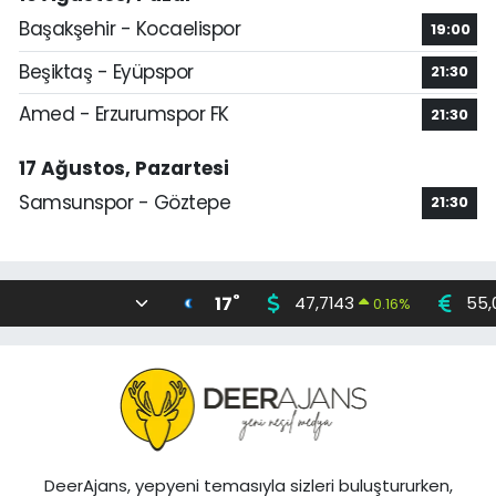
Başakşehir - Kocaelispor
19:00
Beşiktaş - Eyüpspor
21:30
Amed - Erzurumspor FK
21:30
17 Ağustos, Pazartesi
Samsunspor - Göztepe
21:30
°
17
47,7143
55,
0.16
%
DeerAjans, yepyeni temasıyla sizleri buluştururken,