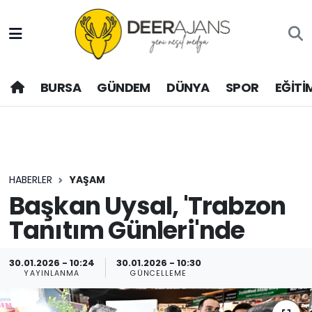
Hava Durumu
BURSA
GÜNDEM
DÜNYA
SPOR
EĞİTİ
Trafik Durumu
Puan Durumu ve Fikstür
Tüm Manşetler
HABERLER
YAŞAM
Son Dakika Haberleri
Başkan Uysal, 'Trabzon
Tanıtım Günleri'nde
Haber Arşivi
30.01.2026 - 10:24
30.01.2026 - 10:30
YAYINLANMA
GÜNCELLEME