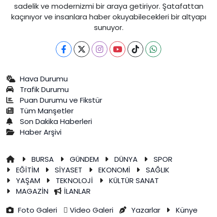
sadelik ve modernizmi bir araya getiriyor. Şatafattan
kaçınıyor ve insanlara haber okuyabilecekleri bir altyapı
sunuyor.
Hava Durumu
Trafik Durumu
Puan Durumu ve Fikstür
Tüm Manşetler
Son Dakika Haberleri
Haber Arşivi
BURSA
GÜNDEM
DÜNYA
SPOR
EĞİTİM
SİYASET
EKONOMİ
SAĞLIK
YAŞAM
TEKNOLOJİ
KÜLTÜR SANAT
MAGAZİN
İLANLAR
Foto Galeri
Video Galeri
Yazarlar
Künye