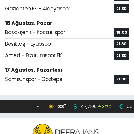
Gaziantep FK - Alanyaspor
21:30
16 Ağustos, Pazar
Başakşehir - Kocaelispor
19:00
Beşiktaş - Eyüpspor
21:30
Amed - Erzurumspor FK
21:30
17 Ağustos, Pazartesi
Samsunspor - Göztepe
21:30
°
33
47,7106
55,
0.17
%