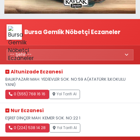
Bursa Gemlik Nöbetçi Eczaneler
Altunizade Eczanesi
BALIKPAZARI MAH. YEDİEVLER SOK. NO:59 A(ATATÜRK İLKOKULU
YANI)
0 (555) 768 16 16
Yol Tarifi Al
Nur Eczanesi
EŞREF DİNÇER MAH. KEMER SOK. NO:22 1
0 (224) 538 14 28
Yol Tarifi Al