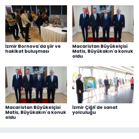
İzmir Bornova'da şiir ve
Macaristan Büyükelçisi
hakikat buluşması
Matis, Büyükakın'a konuk
oldu
Macaristan Büyükelçisi
İzmir Çiğli'de sanat
Matis, Büyükakın'a konuk
yolculuğu
oldu