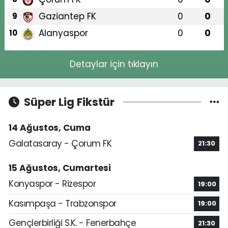
Gaziantep FK
0
0
9
Alanyaspor
0
0
10
Detaylar için tıklayın
Süper Lig Fikstür
14 Ağustos, Cuma
Galatasaray - Çorum FK
21:30
15 Ağustos, Cumartesi
Konyaspor - Rizespor
19:00
Kasımpaşa - Trabzonspor
19:00
Gençlerbirliği S.K. - Fenerbahçe
21:30