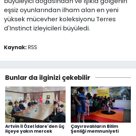
büyüleyici doğasından ve ışıkla gölgenin
eşsiz oyunlarından ilham alan en yeni
yüksek mücevher koleksiyonu Terres
d'Instinct izleyicileri büyüledi.
Kaynak:
RSS
Bunlar da ilginizi çekebilir
Artvin İl Özel İdare'den üç
Çayırovalıların Bilim
ilçeye yakın mercek
Şenliği memnuniyeti