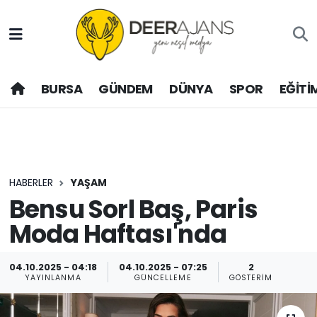
Hava Durumu
BURSA
GÜNDEM
DÜNYA
SPOR
EĞİTİ
Trafik Durumu
Puan Durumu ve Fikstür
Tüm Manşetler
HABERLER
YAŞAM
Son Dakika Haberleri
Bensu Sorl Baş, Paris
Moda Haftası'nda
Haber Arşivi
04.10.2025 - 04:18
04.10.2025 - 07:25
2
YAYINLANMA
GÜNCELLEME
GÖSTERIM