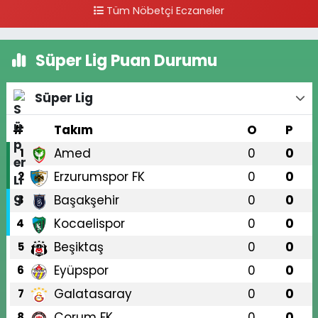
Tüm Nöbetçi Eczaneler
Süper Lig Puan Durumu
Süper Lig
#
Takım
O
P
Amed
0
0
1
Erzurumspor FK
0
0
2
Başakşehir
0
0
3
Kocaelispor
0
0
4
Beşiktaş
0
0
5
Eyüpspor
0
0
6
Galatasaray
0
0
7
Çorum FK
0
0
8