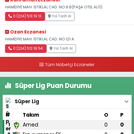
HAMİDİYE MAH. İSTİKLAL CAD. NO:8 B(PAŞA OTEL ALTI)
0 (224) 513 19 13
Yol Tarifi Al
Ozan Eczanesi
HAMİDİYE MAH. İSTİKLAL CAD. NO:121 A
0 (224) 512 18 54
Yol Tarifi Al
Tüm Nöbetçi Eczaneler
Süper Lig Puan Durumu
Süper Lig
#
Takım
O
P
Amed
0
0
1