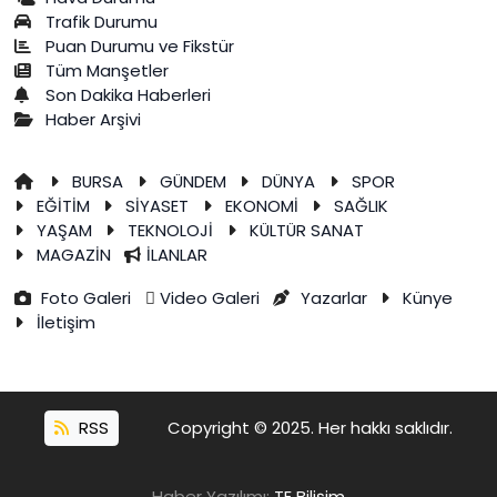
Trafik Durumu
Puan Durumu ve Fikstür
Tüm Manşetler
Son Dakika Haberleri
Haber Arşivi
BURSA
GÜNDEM
DÜNYA
SPOR
EĞİTİM
SİYASET
EKONOMİ
SAĞLIK
YAŞAM
TEKNOLOJİ
KÜLTÜR SANAT
MAGAZİN
İLANLAR
Foto Galeri
Video Galeri
Yazarlar
Künye
İletişim
RSS
Copyright © 2025. Her hakkı saklıdır.
Haber Yazılımı:
TE Bilişim