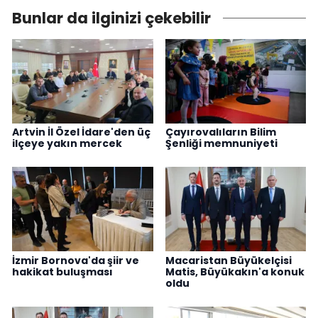
Bunlar da ilginizi çekebilir
Artvin İl Özel İdare'den üç
Çayırovalıların Bilim
ilçeye yakın mercek
Şenliği memnuniyeti
İzmir Bornova'da şiir ve
Macaristan Büyükelçisi
hakikat buluşması
Matis, Büyükakın'a konuk
oldu