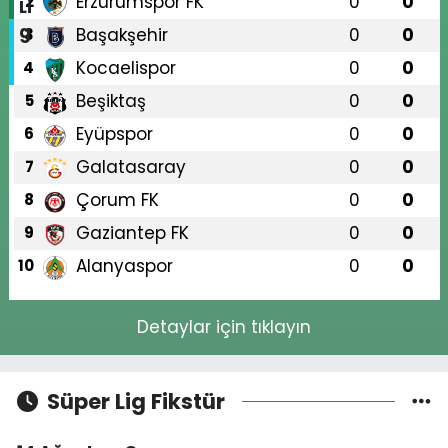
Erzurumspor FK
0
0
2
Başakşehir
0
0
3
Kocaelispor
0
0
4
Beşiktaş
0
0
5
Eyüpspor
0
0
6
Galatasaray
0
0
7
Çorum FK
0
0
8
Gaziantep FK
0
0
9
Alanyaspor
0
0
10
Detaylar için tıklayın
Süper Lig Fikstür