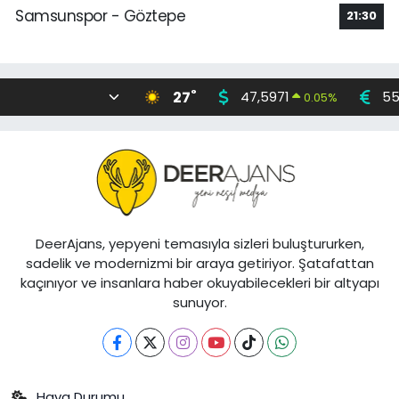
Samsunspor - Göztepe
21:30
°
27
47,5971
55
0.05
%
DeerAjans, yepyeni temasıyla sizleri buluştururken,
sadelik ve modernizmi bir araya getiriyor. Şatafattan
kaçınıyor ve insanlara haber okuyabilecekleri bir altyapı
sunuyor.
Hava Durumu