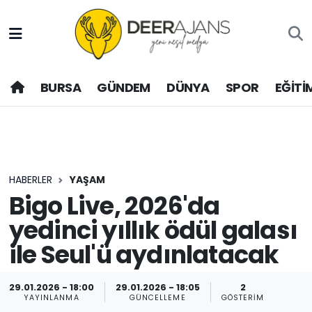
Hava Durumu
BURSA
GÜNDEM
DÜNYA
SPOR
EĞİTİ
Trafik Durumu
Puan Durumu ve Fikstür
Tüm Manşetler
HABERLER
YAŞAM
Son Dakika Haberleri
Bigo Live, 2026'da
yedinci yıllık ödül galası
Haber Arşivi
ile Seul'ü aydınlatacak
29.01.2026 - 18:00
29.01.2026 - 18:05
2
YAYINLANMA
GÜNCELLEME
GÖSTERIM