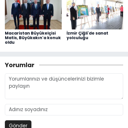
Macaristan Büyükelçisi
İzmir Çiğli'de sanat
Matis, Büyükakın'a konuk
yolculuğu
oldu
Yorumlar
Gönder