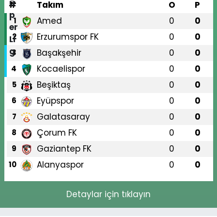
#
Takım
O
P
Amed
0
0
1
Erzurumspor FK
0
0
2
Başakşehir
0
0
3
Kocaelispor
0
0
4
Beşiktaş
0
0
5
Eyüpspor
0
0
6
Galatasaray
0
0
7
Çorum FK
0
0
8
Gaziantep FK
0
0
9
Alanyaspor
0
0
10
Detaylar için tıklayın