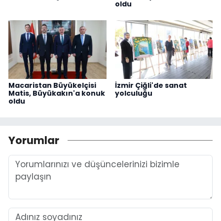
oldu
Macaristan Büyükelçisi
İzmir Çiğli'de sanat
Matis, Büyükakın'a konuk
yolculuğu
oldu
Yorumlar