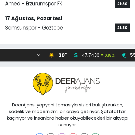
Amed - Erzurumspor FK
21:30
17 Ağustos, Pazartesi
Samsunspor - Göztepe
21:30
°
30
47,7436
55
0.18
%
DeerAjans, yepyeni temasıyla sizleri buluştururken,
sadelik ve modernizmi bir araya getiriyor. Şatafattan
kaçınıyor ve insanlara haber okuyabilecekleri bir altyapı
sunuyor.