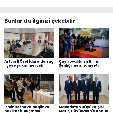
Bunlar da ilginizi çekebilir
Artvin İl Özel İdare'den üç
Çayırovalıların Bilim
ilçeye yakın mercek
Şenliği memnuniyeti
İzmir Bornova'da şiir ve
Macaristan Büyükelçisi
hakikat buluşması
Matis, Büyükakın'a konuk