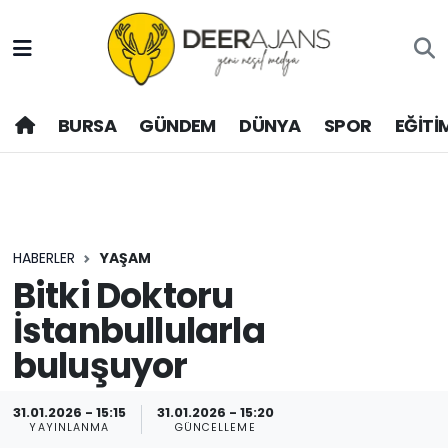
Hava Durumu
BURSA
GÜNDEM
DÜNYA
SPOR
EĞİTİ
Trafik Durumu
Puan Durumu ve Fikstür
Tüm Manşetler
HABERLER
YAŞAM
Son Dakika Haberleri
Bitki Doktoru
İstanbullularla
Haber Arşivi
buluşuyor
31.01.2026 - 15:15
31.01.2026 - 15:20
YAYINLANMA
GÜNCELLEME