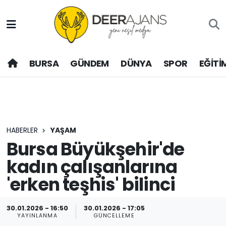
Hava Durumu
BURSA
GÜNDEM
DÜNYA
SPOR
EĞİTİ
Trafik Durumu
Puan Durumu ve Fikstür
Tüm Manşetler
HABERLER
YAŞAM
Son Dakika Haberleri
Bursa Büyükşehir'de
kadın çalışanlarına
Haber Arşivi
'erken teşhis' bilinci
30.01.2026 - 16:50
30.01.2026 - 17:05
YAYINLANMA
GÜNCELLEME