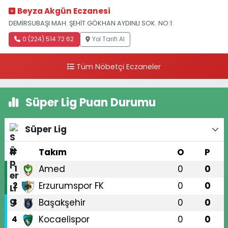
Beyza Akgün Eczanesi
DEMİRSUBAŞI MAH. ŞEHİT GÖKHAN AYDINLI SOK. NO:1
0 (224) 514 72 62
Yol Tarifi Al
Tüm Nöbetçi Eczaneler
Süper Lig Puan Durumu
Süper Lig
#
Takım
O
P
Amed
0
0
1
Erzurumspor FK
0
0
2
Başakşehir
0
0
3
Kocaelispor
0
0
4