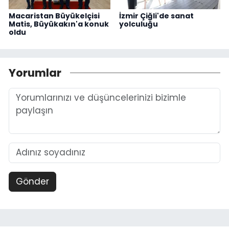
Macaristan Büyükelçisi
İzmir Çiğli'de sanat
Matis, Büyükakın'a konuk
yolculuğu
oldu
Yorumlar
Gönder