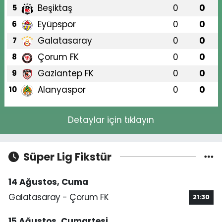
Beşiktaş
0
0
5
Eyüpspor
0
0
6
Galatasaray
0
0
7
Çorum FK
0
0
8
Gaziantep FK
0
0
9
Alanyaspor
0
0
10
Detaylar için tıklayın
Süper Lig Fikstür
14 Ağustos, Cuma
Galatasaray - Çorum FK
21:30
15 Ağustos, Cumartesi