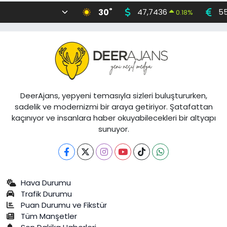
°
30
47,7436
55
0.18
%
DeerAjans, yepyeni temasıyla sizleri buluştururken,
sadelik ve modernizmi bir araya getiriyor. Şatafattan
kaçınıyor ve insanlara haber okuyabilecekleri bir altyapı
sunuyor.
Hava Durumu
Trafik Durumu
Puan Durumu ve Fikstür
Tüm Manşetler