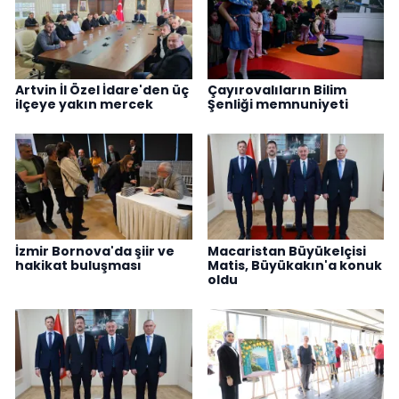
Artvin İl Özel İdare'den üç
Çayırovalıların Bilim
ilçeye yakın mercek
Şenliği memnuniyeti
İzmir Bornova'da şiir ve
Macaristan Büyükelçisi
hakikat buluşması
Matis, Büyükakın'a konuk
oldu