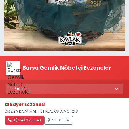
Bursa Gemlik Nöbetçi Eczaneler
Bayer Eczanesi
DR.ZİYA KAYA MAH. İSTİKLAL CAD. NO:121 A
0 (224) 513 01 43
Yol Tarifi Al