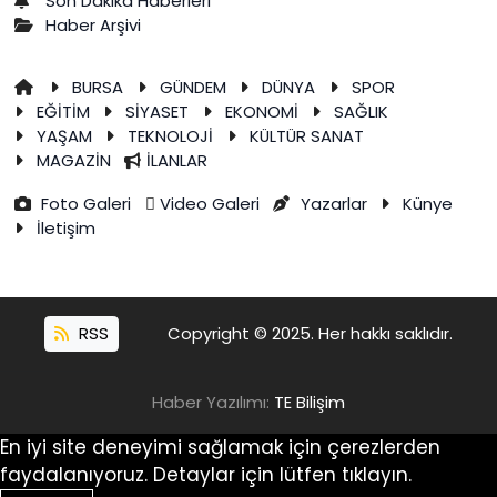
Son Dakika Haberleri
Haber Arşivi
BURSA
GÜNDEM
DÜNYA
SPOR
EĞİTİM
SİYASET
EKONOMİ
SAĞLIK
YAŞAM
TEKNOLOJİ
KÜLTÜR SANAT
MAGAZİN
İLANLAR
Foto Galeri
Video Galeri
Yazarlar
Künye
İletişim
RSS
Copyright © 2025. Her hakkı saklıdır.
Haber Yazılımı:
TE Bilişim
En iyi site deneyimi sağlamak için çerezlerden
faydalanıyoruz. Detaylar için lütfen tıklayın.