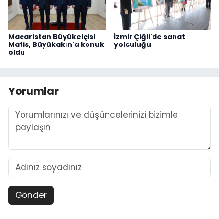
Macaristan Büyükelçisi
İzmir Çiğli'de sanat
Matis, Büyükakın'a konuk
yolculuğu
oldu
Yorumlar
Gönder