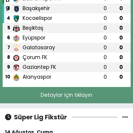
Başakşehir
0
0
3
Kocaelispor
0
0
4
Beşiktaş
0
0
5
Eyüpspor
0
0
6
Galatasaray
0
0
7
Çorum FK
0
0
8
Gaziantep FK
0
0
9
Alanyaspor
0
0
10
Detaylar için tıklayın
Süper Lig Fikstür
14 Ağustos, Cuma