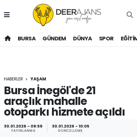
Hava Durumu
BURSA
GÜNDEM
DÜNYA
SPOR
EĞİTİ
Trafik Durumu
Puan Durumu ve Fikstür
Tüm Manşetler
HABERLER
YAŞAM
Son Dakika Haberleri
Bursa İnegöl'de 21
araçlık mahalle
Haber Arşivi
otoparkı hizmete açıldı
30.01.2026 - 09:59
30.01.2026 - 10:05
YAYINLANMA
GÜNCELLEME