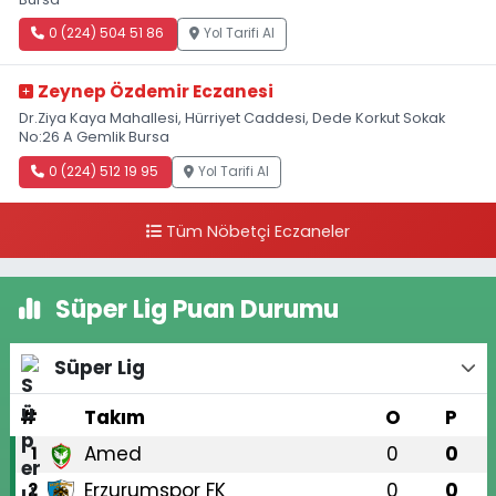
0 (224) 504 51 86
Yol Tarifi Al
Zeynep Özdemir Eczanesi
Dr.Ziya Kaya Mahallesi, Hürriyet Caddesi, Dede Korkut Sokak
No:26 A Gemlik Bursa
0 (224) 512 19 95
Yol Tarifi Al
Tüm Nöbetçi Eczaneler
Süper Lig Puan Durumu
Süper Lig
#
Takım
O
P
Amed
0
0
1
Erzurumspor FK
0
0
2