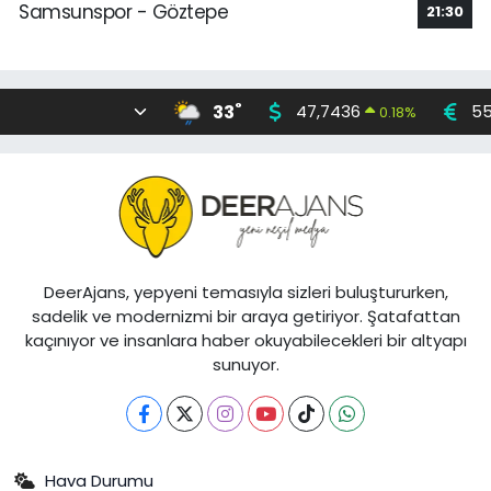
Samsunspor - Göztepe
21:30
°
33
47,7436
55
0.18
%
DeerAjans, yepyeni temasıyla sizleri buluştururken,
sadelik ve modernizmi bir araya getiriyor. Şatafattan
kaçınıyor ve insanlara haber okuyabilecekleri bir altyapı
sunuyor.
Hava Durumu