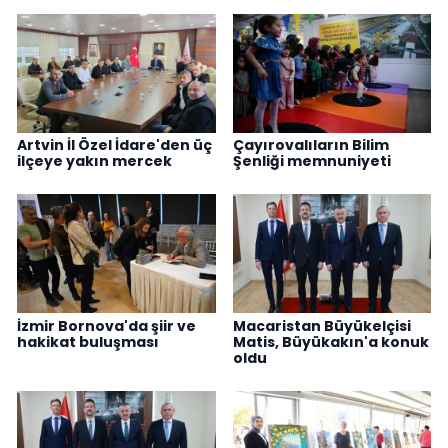
Artvin İl Özel İdare'den üç
Çayırovalıların Bilim
ilçeye yakın mercek
Şenliği memnuniyeti
İzmir Bornova'da şiir ve
Macaristan Büyükelçisi
hakikat buluşması
Matis, Büyükakın'a konuk
oldu