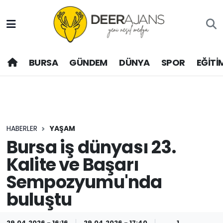
Hava Durumu
BURSA
GÜNDEM
DÜNYA
SPOR
EĞİTİ
Trafik Durumu
Puan Durumu ve Fikstür
Tüm Manşetler
HABERLER
YAŞAM
Son Dakika Haberleri
Bursa iş dünyası 23.
Kalite ve Başarı
Haber Arşivi
Sempozyumu'nda
buluştu
29.04.2026 - 16:16
29.04.2026 - 17:40
1