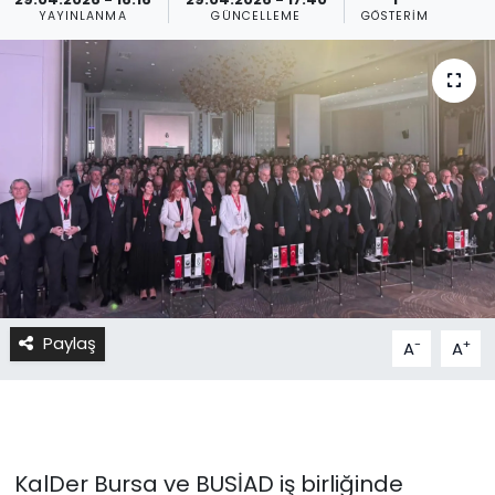
YAYINLANMA
GÜNCELLEME
GÖSTERIM
Paylaş
-
+
A
A
KalDer Bursa ve BUSİAD iş birliğinde