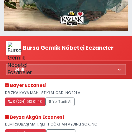
Bursa Gemlik Nöbetçi Eczaneler
Bayer Eczanesi
DR.ZİYA KAYA MAH. İSTİKLAL CAD. NO:121 A
0 (224) 513 01 43
Yol Tarifi Al
Beyza Akgün Eczanesi
DEMİRSUBAŞI MAH. ŞEHİT GÖKHAN AYDINLI SOK. NO:1