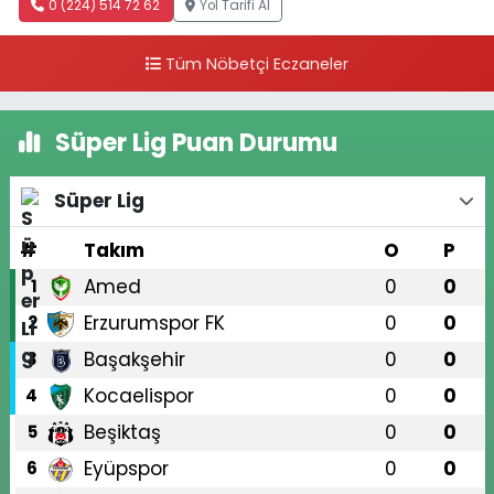
0 (224) 514 72 62
Yol Tarifi Al
Tüm Nöbetçi Eczaneler
Süper Lig Puan Durumu
Süper Lig
#
Takım
O
P
Amed
0
0
1
Erzurumspor FK
0
0
2
Başakşehir
0
0
3
Kocaelispor
0
0
4
Beşiktaş
0
0
5
Eyüpspor
0
0
6