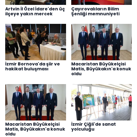
Artvin İl Özel İdare'den üç
Çayırovalıların Bilim
ilçeye yakın mercek
Şenliği memnuniyeti
İzmir Bornova'da şiir ve
Macaristan Büyükelçisi
hakikat buluşması
Matis, Büyükakın'a konuk
oldu
Macaristan Büyükelçisi
İzmir Çiğli'de sanat
Matis, Büyükakın'a konuk
yolculuğu
oldu