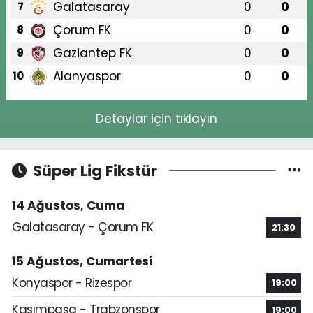
Galatasaray
0
0
7
Çorum FK
0
0
8
Gaziantep FK
0
0
9
Alanyaspor
0
0
10
Detaylar için tıklayın
Süper Lig Fikstür
14 Ağustos, Cuma
Galatasaray - Çorum FK
21:30
15 Ağustos, Cumartesi
Konyaspor - Rizespor
19:00
Kasımpaşa - Trabzonspor
19:00