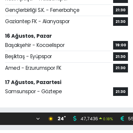
Gençlerbirliği S.K. - Fenerbahçe
21:30
Gaziantep FK - Alanyaspor
21:30
16 Ağustos, Pazar
Başakşehir - Kocaelispor
19:00
Beşiktaş - Eyüpspor
21:30
Amed - Erzurumspor FK
21:30
17 Ağustos, Pazartesi
Samsunspor - Göztepe
21:30
°
24
47,7436
55
0.18
%