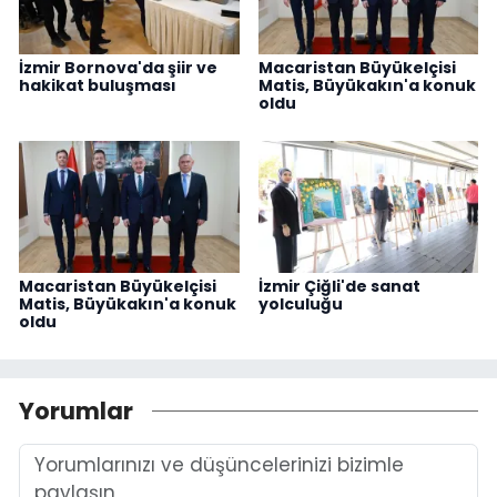
İzmir Bornova'da şiir ve
Macaristan Büyükelçisi
hakikat buluşması
Matis, Büyükakın'a konuk
oldu
Macaristan Büyükelçisi
İzmir Çiğli'de sanat
Matis, Büyükakın'a konuk
yolculuğu
oldu
Yorumlar