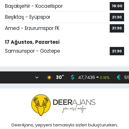
Başakşehir - Kocaelispor
19:00
Beşiktaş - Eyüpspor
21:30
Amed - Erzurumspor FK
21:30
17 Ağustos, Pazartesi
Samsunspor - Göztepe
21:30
°
30
47,7436
55
0.18
%
DeerAjans, yepyeni temasıyla sizleri buluştururken,