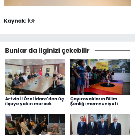
Kaynak:
İGF
Bunlar da ilginizi çekebilir
Artvin İl Özel İdare'den üç
Çayırovalıların Bilim
ilçeye yakın mercek
Şenliği memnuniyeti