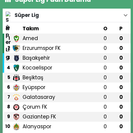
Süper Lig
#
Takım
O
P
Amed
0
0
1
Erzurumspor FK
0
0
2
Başakşehir
0
0
3
Kocaelispor
0
0
4
Beşiktaş
0
0
5
Eyüpspor
0
0
6
Galatasaray
0
0
7
Çorum FK
0
0
8
Gaziantep FK
0
0
9
Alanyaspor
0
0
10