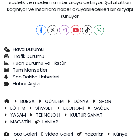
sadelik ve modernizmi bir araya getiriyor. Şatafattan
kaçınıyor ve insanlara haber okuyabilecekleri bir altyapı
sunuyor.
Hava Durumu
Trafik Durumu
Puan Durumu ve Fikstür
Tüm Manşetler
Son Dakika Haberleri
Haber Arşivi
BURSA
GÜNDEM
DÜNYA
SPOR
EĞİTİM
SİYASET
EKONOMİ
SAĞLIK
YAŞAM
TEKNOLOJİ
KÜLTÜR SANAT
MAGAZİN
İLANLAR
Foto Galeri
Video Galeri
Yazarlar
Künye