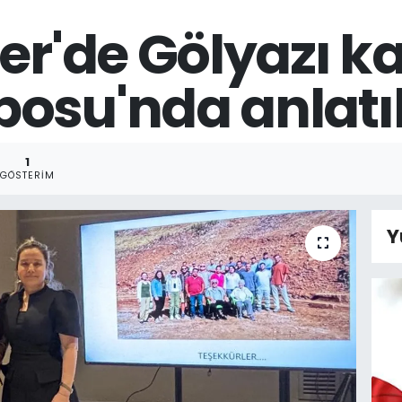
er'de Gölyazı ka
osu'nda anlatıl
1
GÖSTERIM
Y