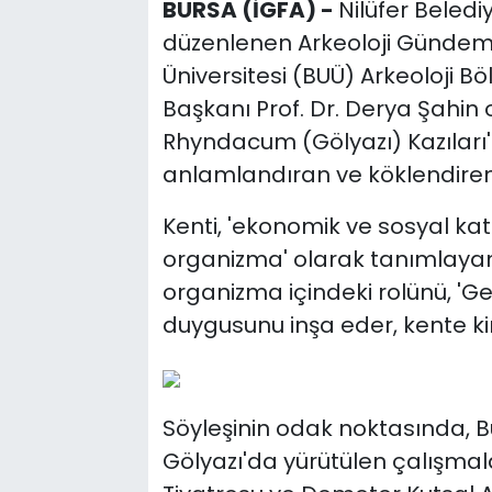
BURSA (İGFA) -
Nilüfer Beled
düzenlenen Arkeoloji Gündemi
Üniversitesi (BUÜ) Arkeoloji B
Başkanı Prof. Dr. Derya Şahin o
Rhyndacum (Gölyazı) Kazıları' b
anlamlandıran ve köklendiren
Kenti, 'ekonomik ve sosyal katm
organizma' olarak tanımlayan P
organizma içindeki rolünü, 'G
duygusunu inşa eder, kente kiml
Söyleşinin odak noktasında, B
Gölyazı'da yürütülen çalışmal