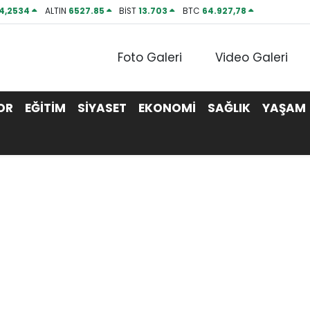
4,2534
ALTIN
6527.85
BİST
13.703
BTC
64.927,78
Foto Galeri
Video Galeri
OR
EĞİTİM
SİYASET
EKONOMİ
SAĞLIK
YAŞAM