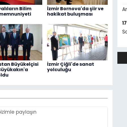
alıların Bilim
İzmir Bornova'da şiir ve
A
 memnuniyeti
hakikat buluşması
1
S
tan Büyükelçisi
İzmir Çiğli'de sanat
Büyükakın'a
yolculuğu
oldu