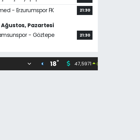
med - Erzurumspor FK
21:30
7 Ağustos, Pazartesi
amsunspor - Göztepe
21:30
°
18
47,5971
55,133
0.05
%