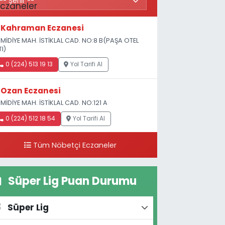
Kahraman Eczanesi
MİDİYE MAH. İSTİKLAL CAD. NO:8 B(PAŞA OTEL
TI)
0 (224) 513 19 13
Yol Tarifi Al
Ozan Eczanesi
MİDİYE MAH. İSTİKLAL CAD. NO:121 A
0 (224) 512 18 54
Yol Tarifi Al
Tüm Nöbetçi Eczaneler
Süper Lig Puan Durumu
Süper Lig