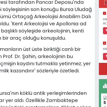
iyesi tarafından Pancar Deposu'nda
 söyleşisinin son konuğu Bursa Uludağ
ölümü Ortaçağ Arkeolojisi Anabilim Dalı
HA
ldu. 'Kent Arkeolojisi ve Apollonia ad
AL
aşlıklı söyleşide arkeolojinin, kenti
 bir araç olduğu konuşuldu.
anların üst üste biriktiği canlı bir
HA
rof. Dr. Şahin, arkeolojinin bu
eçmişin kaydını tutmakla yetinmez; yer
ik kazandırır' sözleriyle özetledi.
ursa'nın köklü antik yerleşimlerinden
ar yer aldı. Özellikle Zambaktepe