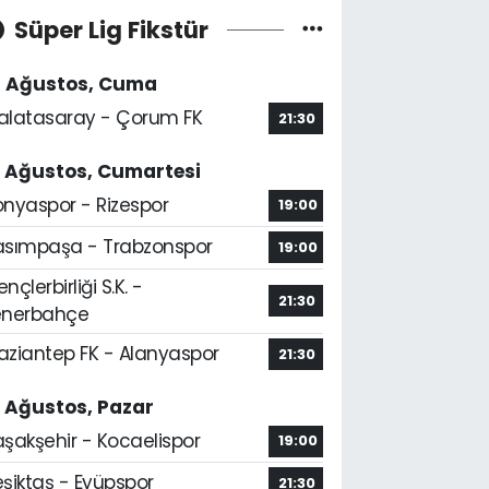
Süper Lig Fikstür
4 Ağustos, Cuma
alatasaray - Çorum FK
21:30
5 Ağustos, Cumartesi
onyaspor - Rizespor
19:00
asımpaşa - Trabzonspor
19:00
nçlerbirliği S.K. -
21:30
enerbahçe
aziantep FK - Alanyaspor
21:30
6 Ağustos, Pazar
aşakşehir - Kocaelispor
19:00
şiktaş - Eyüpspor
21:30