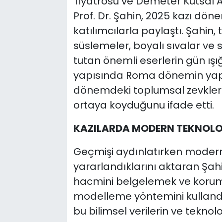
Tiyatrosu ve Demeter Kutsal A
Prof. Dr. Şahin, 2025 kazı dön
katılımcılarla paylaştı. Şahin,
süslemeler, boyalı sıvalar ve 
tutan önemli eserlerin gün ışığı
yapısında Roma dönemin yapı
dönemdeki toplumsal zevklerd
ortaya koyduğunu ifade etti.
KAZILARDA MODERN TEKNOLO
Geçmişi aydınlatırken modern
yararlandıklarını aktaran Şah
hacmini belgelemek ve korum
modelleme yöntemini kullandıkl
bu bilimsel verilerin ve teknolo