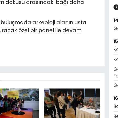
rn dokusu arasındaki bağı daha
1
i buluşmada arkeoloji alanın usta
G
uracak özel bir panel ile devam
1
K
K
Ge
F
G
1
B
Be