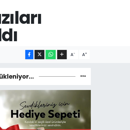
zıları
dı
-
+
A
A
ükleniyor...