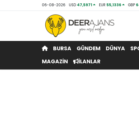
06-08-2026
USD
47,5971
EUR
55,1336
GBP
6
Hava Durumu
Trafik Durumu
BURSA
GÜNDEM
DÜNYA
SP
Puan Durumu ve Fikstür
MAGAZİN
İLANLAR
Tüm Manşetler
Son Dakika Haberleri
Haber Arşivi