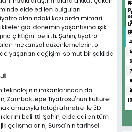
lanı'ndaki araştırmalara dikkat çeken
eminde elde edilen bulguları
 tiyatro alanındaki kazılarda mimari
sikkeler gibi dönemin yaşantısına ışık
na çıktığını belirtti. Şahin, tiyatro
lan mekansal düzenlemelerin, o
e yaşanan değişimi somut bir şekilde
Jİ
 teknolojinin imkanlarından da
in, Zambaktepe Tiyatrosu'nun kültürel
1
ak amacıyla fotoğrafmetre ile 3D
arını belirtti. Şahin, elde edilen tüm
jik çalışmaların, Bursa'nın tarihsel