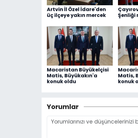
Artvin İl Özel İdare'den
Çayırov
üç ilçeye yakın mercek
Şenliği
Macaristan Büyükelçisi
Macaris
Matis, Büyükakın'a
Matis, 
konuk oldu
konuk 
Yorumlar