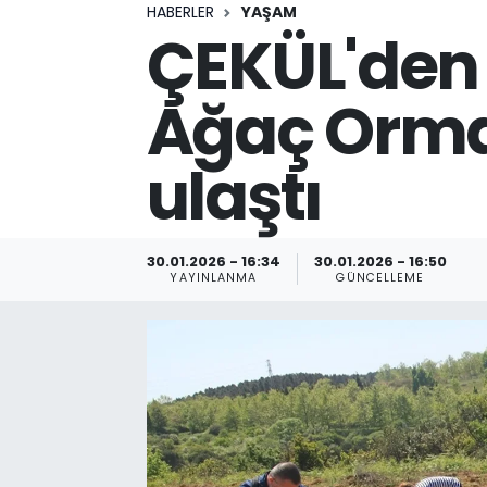
HABERLER
YAŞAM
ÇEKÜL'den 
Ağaç Orman
ulaştı
30.01.2026 - 16:34
30.01.2026 - 16:50
YAYINLANMA
GÜNCELLEME