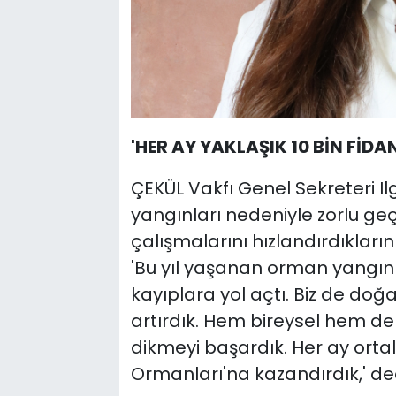
'HER AY YAKLAŞIK 10 BİN FİDAN
ÇEKÜL Vakfı Genel Sekreteri Il
yangınları nedeniyle zorlu ge
çalışmalarını hızlandırdıklarını 
'Bu yıl yaşanan orman yangınla
kayıplara yol açtı. Biz de doğ
artırdık. Hem bireysel hem de 
dikmeyi başardık. Her ay orta
Ormanları'na kazandırdık,' ded