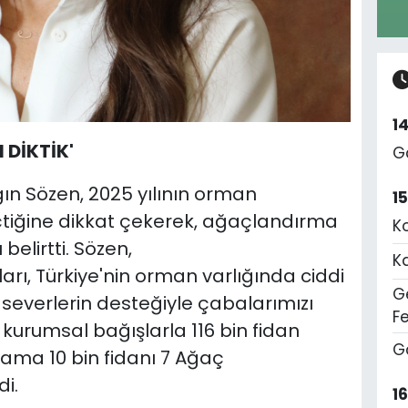
1
 DİKTİK'
G
gın Sözen, 2025 yılının orman
1
çtiğine dikkat çekerek, ağaçlandırma
K
belirtti. Sözen,
K
rı, Türkiye'nin orman varlığında ciddi
Ge
aseverlerin desteğiyle çabalarımızı
F
kurumsal bağışlarla 116 bin fidan
G
lama 10 bin fidanı 7 Ağaç
i.
1