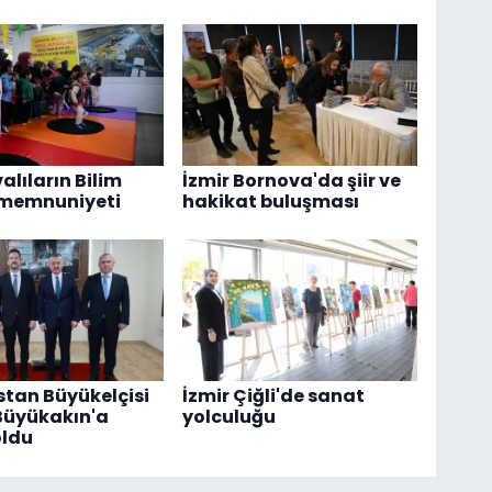
alıların Bilim
İzmir Bornova'da şiir ve
 memnuniyeti
hakikat buluşması
tan Büyükelçisi
İzmir Çiğli'de sanat
Büyükakın'a
yolculuğu
oldu