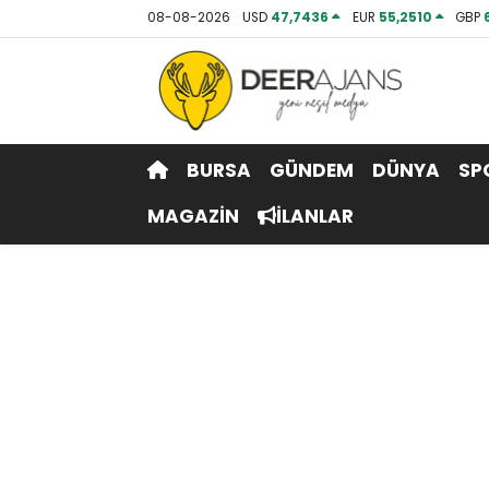
08-08-2026
USD
47,7436
EUR
55,2510
GBP
Hava Durumu
Trafik Durumu
BURSA
GÜNDEM
DÜNYA
SP
Puan Durumu ve Fikstür
MAGAZİN
İLANLAR
Tüm Manşetler
Son Dakika Haberleri
Haber Arşivi