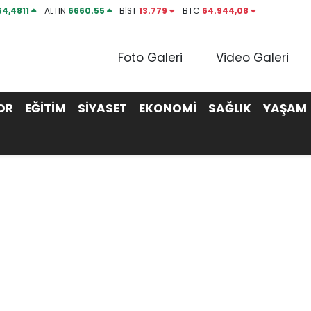
64,4811
ALTIN
6660.55
BİST
13.779
BTC
64.944,08
Foto Galeri
Video Galeri
OR
EĞİTİM
SİYASET
EKONOMİ
SAĞLIK
YAŞAM