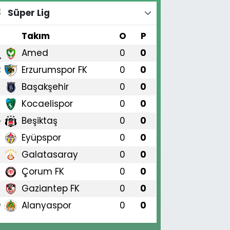
Süper Lig
#
Takım
O
P
Amed
0
0
1
Erzurumspor FK
0
0
2
Başakşehir
0
0
3
Kocaelispor
0
0
4
Beşiktaş
0
0
5
Eyüpspor
0
0
6
Galatasaray
0
0
7
Çorum FK
0
0
8
Gaziantep FK
0
0
9
Alanyaspor
0
0
0