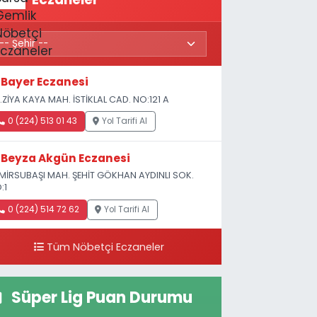
Bayer Eczanesi
.ZİYA KAYA MAH. İSTİKLAL CAD. NO:121 A
0 (224) 513 01 43
Yol Tarifi Al
Beyza Akgün Eczanesi
MİRSUBAŞI MAH. ŞEHİT GÖKHAN AYDINLI SOK.
:1
0 (224) 514 72 62
Yol Tarifi Al
Tüm Nöbetçi Eczaneler
Süper Lig Puan Durumu