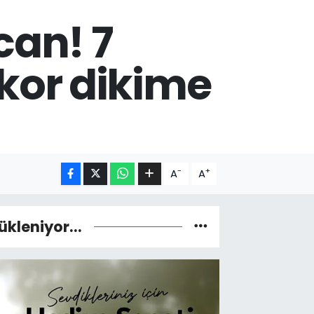
can! 7
kor dikime
-
+
A
A
ükleniyor...