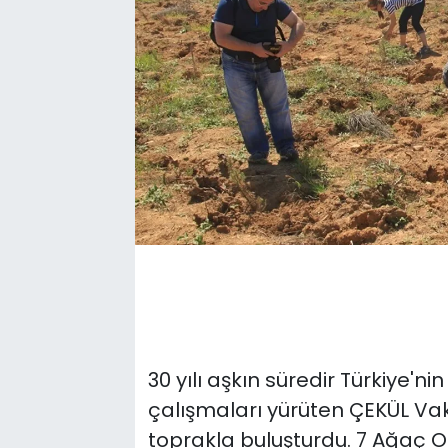
30 yılı aşkın süredir Türkiye'
çalışmaları yürüten ÇEKÜL Vakfı
toprakla buluşturdu. 7 Ağaç O