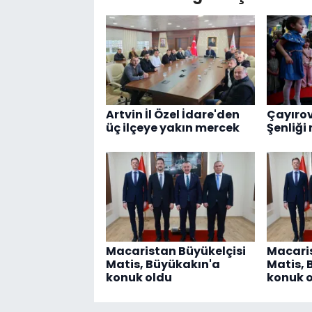
Artvin İl Özel İdare'den
Çayırov
üç ilçeye yakın mercek
Şenliği
Macaristan Büyükelçisi
Macaris
Matis, Büyükakın'a
Matis, 
konuk oldu
konuk 