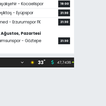
aşakşehir - Kocaelispor
19:00
şiktaş - Eyüpspor
21:30
med - Erzurumspor FK
21:30
7 Ağustos, Pazartesi
amsunspor - Göztepe
21:30
°
33
47,7436
55,251
0.18
%