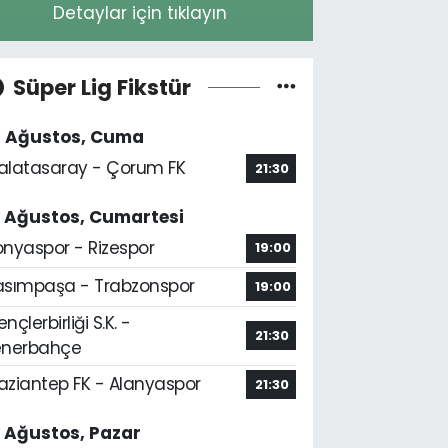
Detaylar için tıklayın
Süper Lig Fikstür
4 Ağustos, Cuma
alatasaray - Çorum FK
21:30
5 Ağustos, Cumartesi
onyaspor - Rizespor
19:00
asımpaşa - Trabzonspor
19:00
nçlerbirliği S.K. -
21:30
enerbahçe
aziantep FK - Alanyaspor
21:30
6 Ağustos, Pazar