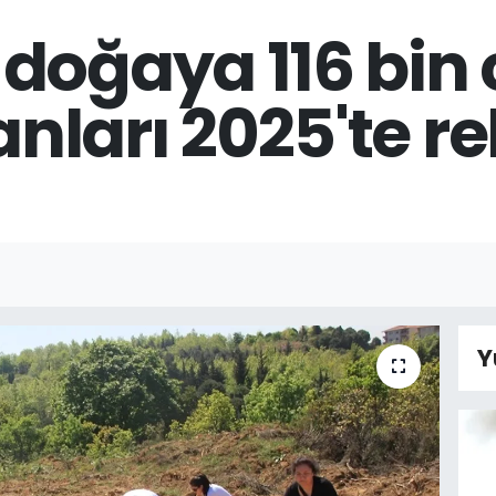
doğaya 116 bin 
ları 2025'te re
Y