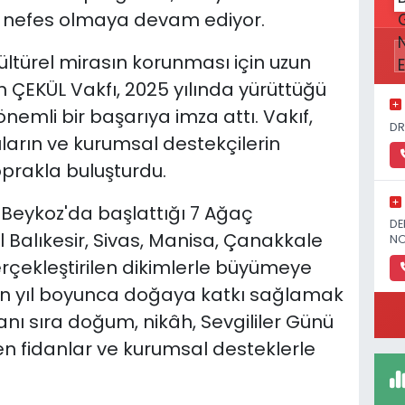
 nefes olmaya devam ediyor.
ültürel mirasın korunması için uzun
en ÇEKÜL Vakfı, 2025 yılında yürüttüğü
nemli bir başarıya imza attı. Vakıf,
DR
ıların ve kurumsal destekçilerin
toprakla buluşturdu.
 Beykoz'da başlattığı 7 Ağaç
DE
 Balıkesir, Sivas, Manisa, Çanakkale
NO
rçekleştirilen dikimlerle büyümeye
rin yıl boyunca doğaya katkı sağlamak
nı sıra doğum, nikâh, Sevgililer Günü
en fidanlar ve kurumsal desteklerle