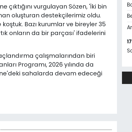
B
e çıktığını vurgulayan Sözen, 'İki bin
rman oluşturan destekçilerimiz oldu.
Be
 koştuk. Bazı kurumlar ve bireyler 35
A
tık onların da bir parçası' ifadelerini
1
S
ğaçlandırma çalışmalarından biri
nları Programı, 2026 yılında da
dirne'deki sahalarda devam edeceği