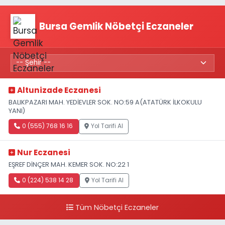
Bursa Gemlik Nöbetçi Eczaneler
Altunizade Eczanesi
BALIKPAZARI MAH. YEDİEVLER SOK. NO:59 A(ATATÜRK İLKOKULU
YANI)
0 (555) 768 16 16
Yol Tarifi Al
Nur Eczanesi
EŞREF DİNÇER MAH. KEMER SOK. NO:22 1
0 (224) 538 14 28
Yol Tarifi Al
Tüm Nöbetçi Eczaneler