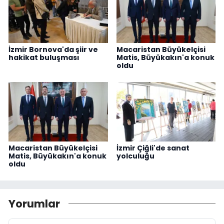
İzmir Bornova'da şiir ve
Macaristan Büyükelçisi
hakikat buluşması
Matis, Büyükakın'a konuk
oldu
Macaristan Büyükelçisi
İzmir Çiğli'de sanat
Matis, Büyükakın'a konuk
yolculuğu
oldu
Yorumlar