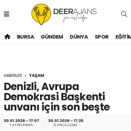
Hava Durumu
BURSA
GÜNDEM
DÜNYA
SPOR
EĞİTİ
Trafik Durumu
Puan Durumu ve Fikstür
Tüm Manşetler
HABERLER
YAŞAM
Son Dakika Haberleri
Denizli, Avrupa
Demokrasi Başkenti
Haber Arşivi
unvanı için son beşte
30.01.2026 - 17:07
30.01.2026 - 17:25
YAYINLANMA
GÜNCELLEME