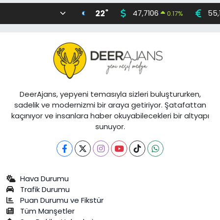
°
22
47,7106
55,
0.17
%
DeerAjans, yepyeni temasıyla sizleri buluştururken,
sadelik ve modernizmi bir araya getiriyor. Şatafattan
kaçınıyor ve insanlara haber okuyabilecekleri bir altyapı
sunuyor.
Hava Durumu
Trafik Durumu
Puan Durumu ve Fikstür
Tüm Manşetler