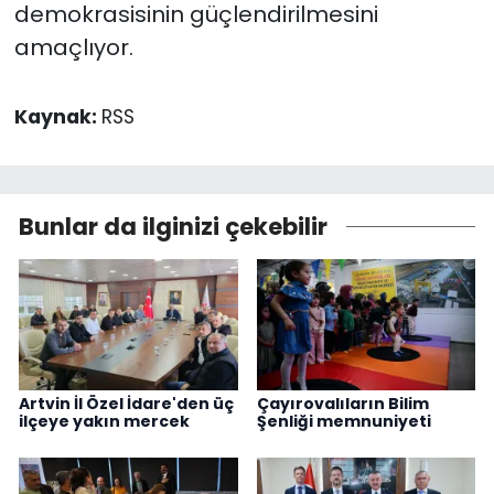
demokrasisinin güçlendirilmesini
amaçlıyor.
Kaynak:
RSS
Bunlar da ilginizi çekebilir
Artvin İl Özel İdare'den üç
Çayırovalıların Bilim
ilçeye yakın mercek
Şenliği memnuniyeti