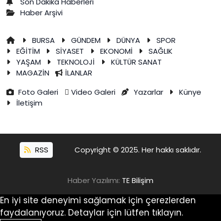
Son Dakika Haberleri
Haber Arşivi
BURSA
GÜNDEM
DÜNYA
SPOR
EĞİTİM
SİYASET
EKONOMİ
SAĞLIK
YAŞAM
TEKNOLOJİ
KÜLTÜR SANAT
MAGAZİN
İLANLAR
Foto Galeri
Video Galeri
Yazarlar
Künye
İletişim
RSS
Copyright © 2025. Her hakkı saklıdır.
Haber Yazılımı:
TE Bilişim
En iyi site deneyimi sağlamak için çerezlerden
faydalanıyoruz. Detaylar için lütfen tıklayın.