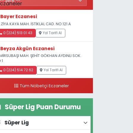
Bayer Eczanesi
.ZİYA KAYA MAH. İSTİKLAL CAD. NO:121 A
0 (224) 513 01 43
Yol Tarifi Al
Beyza Akgün Eczanesi
MİRSUBAŞI MAH. ŞEHİT GÖKHAN AYDINLI SOK.
:1
0 (224) 514 72 62
Yol Tarifi Al
Tüm Nöbetçi Eczaneler
Süper Lig Puan Durumu
Süper Lig