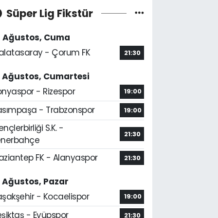
Süper Lig Fikstür
4 Ağustos, Cuma
alatasaray - Çorum FK
21:30
5 Ağustos, Cumartesi
onyaspor - Rizespor
19:00
asımpaşa - Trabzonspor
19:00
nçlerbirliği S.K. -
21:30
enerbahçe
aziantep FK - Alanyaspor
21:30
6 Ağustos, Pazar
aşakşehir - Kocaelispor
19:00
şiktaş - Eyüpspor
21:30