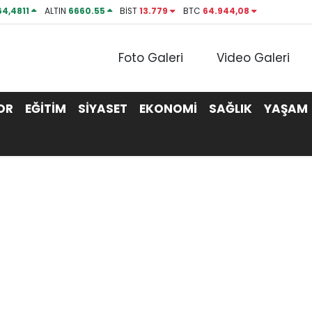
64,4811
ALTIN
6660.55
BİST
13.779
BTC
64.944,08
Foto Galeri
Video Galeri
OR
EĞİTİM
SİYASET
EKONOMİ
SAĞLIK
YAŞAM