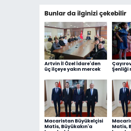
Bunlar da ilginizi çekebilir
Artvin İl Özel İdare'den
Çayırov
üç ilçeye yakın mercek
Şenliği
Macaristan Büyükelçisi
Macaris
Matis, Büyükakın'a
Matis, 