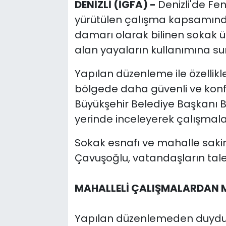
DENİZLİ (İGFA) -
Denizli'de Fen
yürütülen çalışma kapsamınd
damarı olarak bilinen sokak üz
alan yayaların kullanımına su
Yapılan düzenleme ile özellik
bölgede daha güvenli ve konfor
Büyükşehir Belediye Başkanı B
yerinde inceleyerek çalışmalar
Sokak esnafı ve mahalle saki
Çavuşoğlu, vatandaşların talep
MAHALLELİ ÇALIŞMALARDAN
Yapılan düzenlemeden duyduk