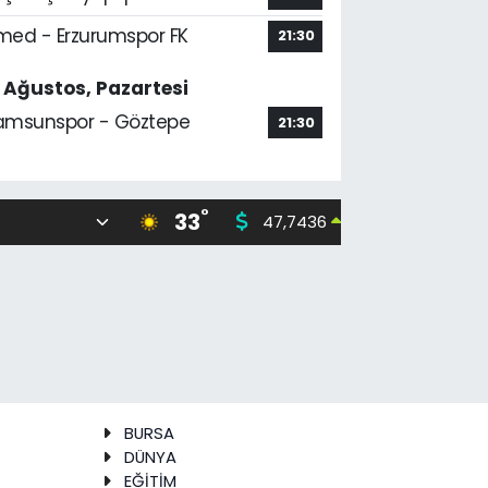
med - Erzurumspor FK
21:30
7 Ağustos, Pazartesi
amsunspor - Göztepe
21:30
°
33
47,7436
55,251
0.18
%
BURSA
DÜNYA
EĞİTİM