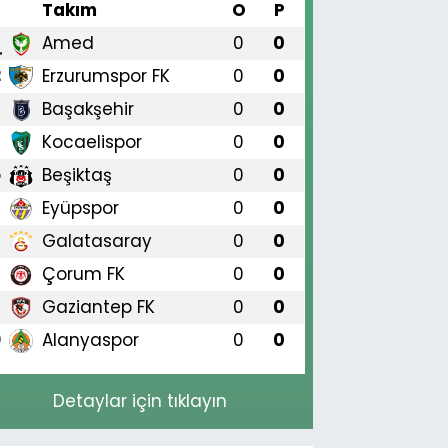
#
Takım
O
P
Amed
0
0
1
Erzurumspor FK
0
0
2
Başakşehir
0
0
3
Kocaelispor
0
0
4
Beşiktaş
0
0
5
Eyüpspor
0
0
6
Galatasaray
0
0
7
Çorum FK
0
0
8
Gaziantep FK
0
0
9
Alanyaspor
0
0
0
Detaylar için tıklayın