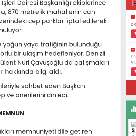
 İşleri Dairesi Başkanlığı ekiplerince
a, 870 metrelik mahallenin can
erindeki cep parkları iptal edilerek
DR
nuluyor.
le yoğun yaya trafiğinin bulunduğu
lu bir ulaşım hedefleniyor. Denizli
DE
ülent Nuri Çavuşoğlu da çalışmaları
NO
 hakkında bilgi aldı.
nleriyle sohbet eden Başkan
 ve önerilerini dinledi.
 MEMNUN
ları memnuniyeti dile getiren