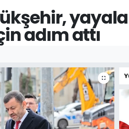
yükşehir, yayala
çin adım attı
Y