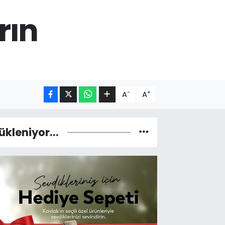
rın
-
+
A
A
ükleniyor...