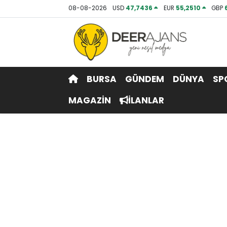
08-08-2026
USD
47,7436
EUR
55,2510
GBP
Hava Durumu
Trafik Durumu
BURSA
GÜNDEM
DÜNYA
SP
Puan Durumu ve Fikstür
MAGAZİN
İLANLAR
Tüm Manşetler
Son Dakika Haberleri
Haber Arşivi