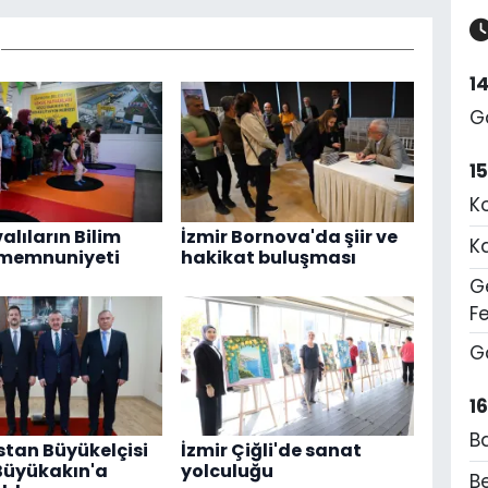
1
G
1
K
alıların Bilim
İzmir Bornova'da şiir ve
K
 memnuniyeti
hakikat buluşması
Ge
F
G
1
B
tan Büyükelçisi
İzmir Çiğli'de sanat
Büyükakın'a
yolculuğu
Be