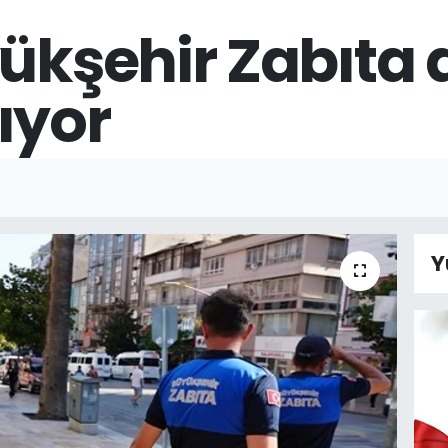
ükşehir Zabıta d
ıyor
Y