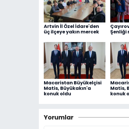
Artvin İl Özel İdare'den
Çayırov
üç ilçeye yakın mercek
Şenliği
Macaristan Büyükelçisi
Macaris
Matis, Büyükakın'a
Matis, 
konuk oldu
konuk 
Yorumlar