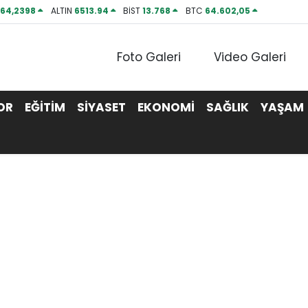
P
64,2398
ALTIN
6513.94
BİST
13.768
BTC
64.602,05
Foto Galeri
Video Galeri
OR
EĞİTİM
SİYASET
EKONOMİ
SAĞLIK
YAŞAM