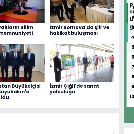
alıların Bilim
İzmir Bornova'da şiir ve
 memnuniyeti
hakikat buluşması
tan Büyükelçisi
İzmir Çiğli'de sanat
Büyükakın'a
yolculuğu
1
oldu