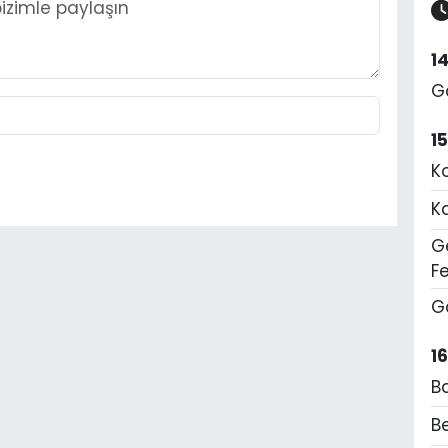
1
G
1
K
K
Ge
F
G
1
B
Be