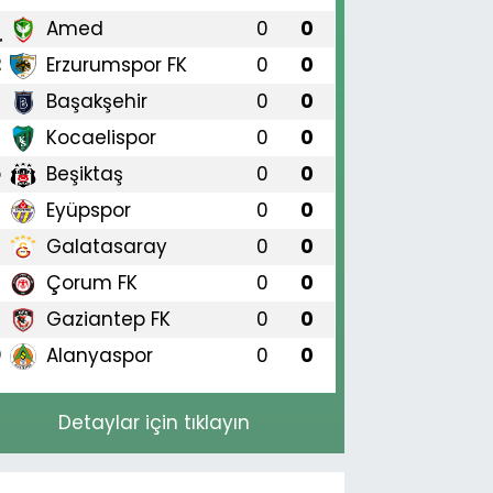
Amed
0
0
1
Erzurumspor FK
0
0
2
Başakşehir
0
0
3
Kocaelispor
0
0
4
Beşiktaş
0
0
5
Eyüpspor
0
0
6
Galatasaray
0
0
7
Çorum FK
0
0
8
Gaziantep FK
0
0
9
Alanyaspor
0
0
0
Detaylar için tıklayın