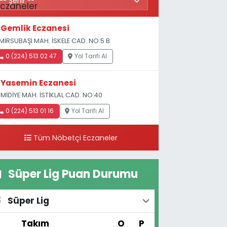
Gemlik Eczanesi
MİRSUBAŞI MAH. İSKELE CAD. NO:5 B
0 (224) 513 02 47
Yol Tarifi Al
Yasemin Eczanesi
MİDİYE MAH. İSTİKLAL CAD. NO:40
0 (224) 513 01 16
Yol Tarifi Al
Tüm Nöbetçi Eczaneler
Süper Lig Puan Durumu
Süper Lig
#
Takım
O
P