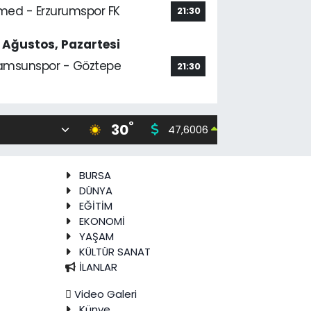
med - Erzurumspor FK
21:30
7 Ağustos, Pazartesi
amsunspor - Göztepe
21:30
°
30
47,6006
55,02
0.06
%
BURSA
DÜNYA
EĞİTİM
EKONOMİ
YAŞAM
KÜLTÜR SANAT
İLANLAR
Video Galeri
Künye