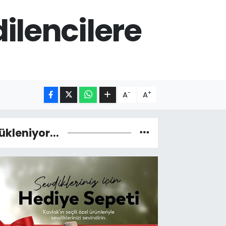
ilencilere
-
+
A
A
ükleniyor...