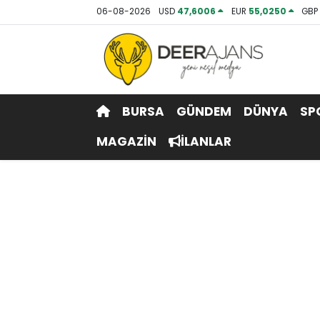
06-08-2026
USD
47,6006
EUR
55,0250
GB
Hava Durumu
Trafik Durumu
BURSA
GÜNDEM
DÜNYA
SP
Puan Durumu ve Fikstür
MAGAZİN
İLANLAR
Tüm Manşetler
Son Dakika Haberleri
Haber Arşivi