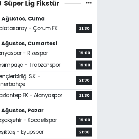
Süper Lig Fikstür
4 Ağustos, Cuma
alatasaray - Çorum FK
21:30
5 Ağustos, Cumartesi
onyaspor - Rizespor
19:00
asımpaşa - Trabzonspor
19:00
nçlerbirliği S.K. -
21:30
enerbahçe
aziantep FK - Alanyaspor
21:30
6 Ağustos, Pazar
aşakşehir - Kocaelispor
19:00
şiktaş - Eyüpspor
21:30