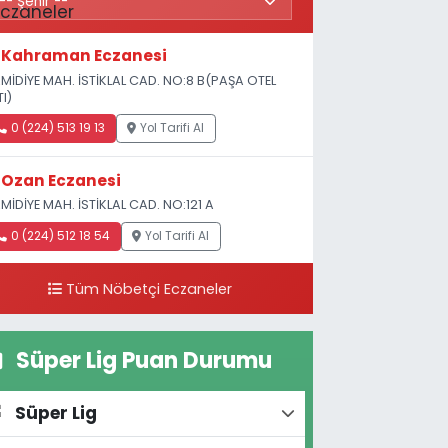
Kahraman Eczanesi
MİDİYE MAH. İSTİKLAL CAD. NO:8 B(PAŞA OTEL
TI)
0 (224) 513 19 13
Yol Tarifi Al
Ozan Eczanesi
MİDİYE MAH. İSTİKLAL CAD. NO:121 A
0 (224) 512 18 54
Yol Tarifi Al
Tüm Nöbetçi Eczaneler
Süper Lig Puan Durumu
Süper Lig