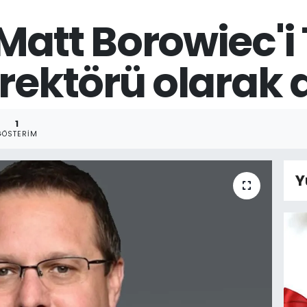
att Borowiec'i 
irektörü olarak 
1
GÖSTERIM
Y