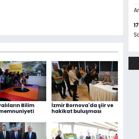
A
1
S
alıların Bilim
İzmir Bornova'da şiir ve
 memnuniyeti
hakikat buluşması