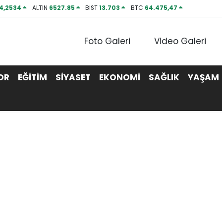
4,2534
ALTIN
6527.85
BİST
13.703
BTC
64.475,47
Foto Galeri
Video Galeri
OR
EĞİTİM
SİYASET
EKONOMİ
SAĞLIK
YAŞAM