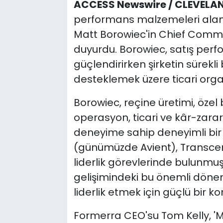
ACCESS Newswire / CLEVELAN
performans malzemeleri alanı
Matt Borowiec'in Chief Comme
duyurdu. Borowiec, satış perf
güçlendirirken şirketin sürekl
desteklemek üzere ticari organ
Borowiec, reçine üretimi, özel
operasyon, ticari ve kâr-zarar 
deneyime sahip deneyimli bir y
(günümüzde Avient), Transcen
liderlik görevlerinde bulunmuşt
gelişimindeki bu önemli dönem
liderlik etmek için güçlü bir
Formerra CEO'su Tom Kelly, 'Ma