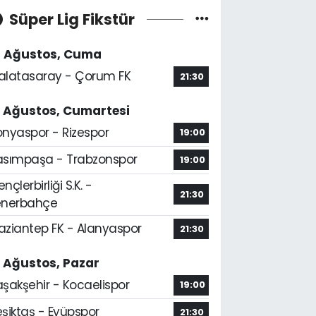
Süper Lig Fikstür
4 Ağustos, Cuma
alatasaray - Çorum FK
21:30
5 Ağustos, Cumartesi
onyaspor - Rizespor
19:00
asımpaşa - Trabzonspor
19:00
nçlerbirliği S.K. -
21:30
enerbahçe
aziantep FK - Alanyaspor
21:30
6 Ağustos, Pazar
aşakşehir - Kocaelispor
19:00
şiktaş - Eyüpspor
21:30