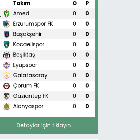
#
Takım
O
P
Amed
0
0
1
Erzurumspor FK
0
0
2
Başakşehir
0
0
3
Kocaelispor
0
0
4
Beşiktaş
0
0
5
Eyüpspor
0
0
6
Galatasaray
0
0
7
Çorum FK
0
0
8
Gaziantep FK
0
0
9
Alanyaspor
0
0
0
Detaylar için tıklayın