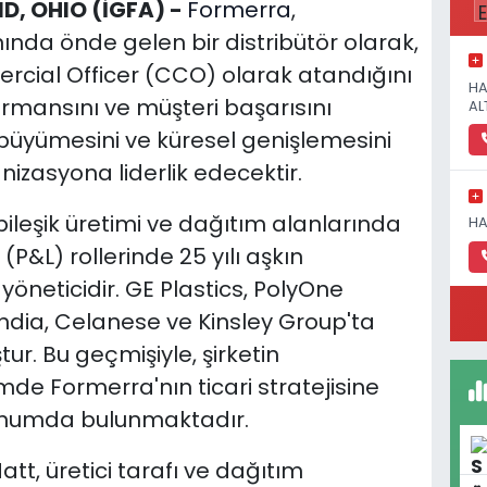
D, OHIO (İGFA) -
Formerra
,
nda önde gelen bir distribütör olarak,
rcial Officer (CCO) olarak atandığını
HA
ormansını ve müşteri başarısını
AL
i büyümesini ve küresel genişlemesini
izasyona liderlik edecektir.
 bileşik üretimi ve dağıtım alanlarında
HA
(P&L) rollerinde 25 yılı aşkın
öneticidir. GE Plastics, PolyOne
dia, Celanese ve Kinsley Group'ta
ur. Bu geçmişiyle, şirketin
de Formerra'nın ticari stratejisine
 konumda bulunmaktadır.
tt, üretici tarafı ve dağıtım