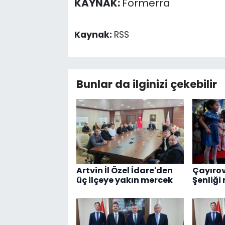
KAYNAK:
Formerra
Kaynak:
RSS
Bunlar da ilginizi çekebilir
Artvin İl Özel İdare'den
Çayırov
üç ilçeye yakın mercek
Şenliği