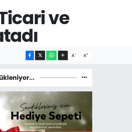
Ticari ve
atadı
-
+
A
A
ükleniyor...