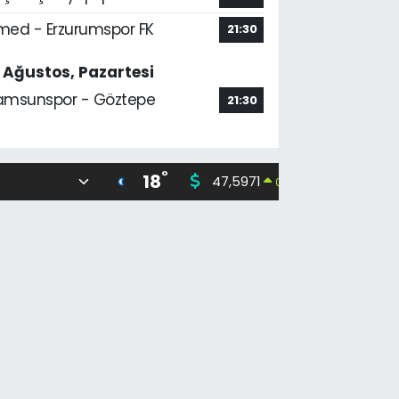
med - Erzurumspor FK
21:30
7 Ağustos, Pazartesi
amsunspor - Göztepe
21:30
°
18
47,5971
55,133
0.05
%