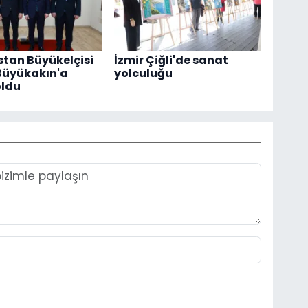
tan Büyükelçisi
İzmir Çiğli'de sanat
Büyükakın'a
yolculuğu
oldu