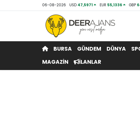
06-08-2026
USD
47,5971
EUR
55,1336
GBP
6
Hava Durumu
Trafik Durumu
BURSA
GÜNDEM
DÜNYA
SP
Puan Durumu ve Fikstür
MAGAZİN
İLANLAR
Tüm Manşetler
Son Dakika Haberleri
Haber Arşivi