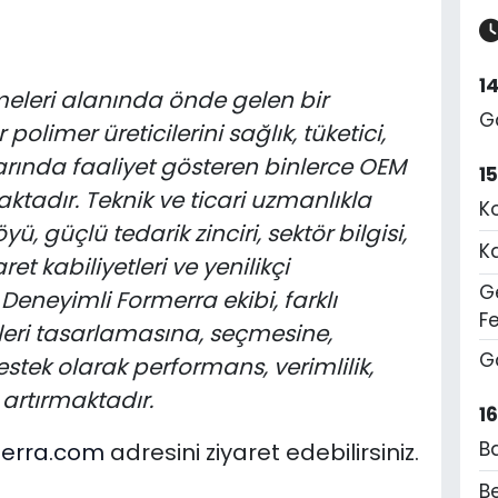
1
eleri alanında önde gelen bir
G
polimer üreticilerini sağlık, tüketici,
arında faaliyet gösteren binlerce OEM
1
tadır. Teknik ve ticari uzmanlıkla
K
ü, güçlü tedarik zinciri, sektör bilgisi,
K
et kabiliyetleri ve yenilikçi
Ge
Deneyimli Formerra ekibi, farklı
F
nleri tasarlamasına, seçmesine,
G
stek olarak performans, verimlilik,
i artırmaktadır.
1
B
erra.com
adresini ziyaret edebilirsiniz.
Be