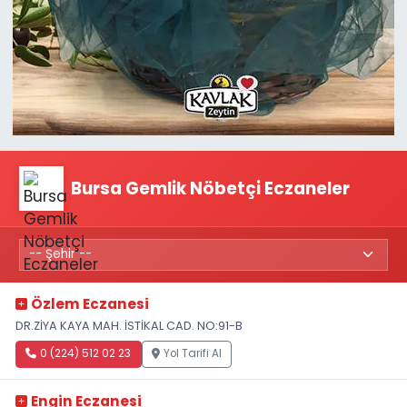
Bursa Gemlik Nöbetçi Eczaneler
Özlem Eczanesi
DR.ZİYA KAYA MAH. İSTİKAL CAD. NO:91-B
0 (224) 512 02 23
Yol Tarifi Al
Engin Eczanesi