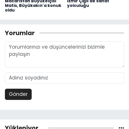
Macaristan Büyükelçisi
İzmir Çiğli'de sanat
Matis, Büyükakın'a konuk
yolculuğu
oldu
Yorumlar
Gönder
Yükleniyor...