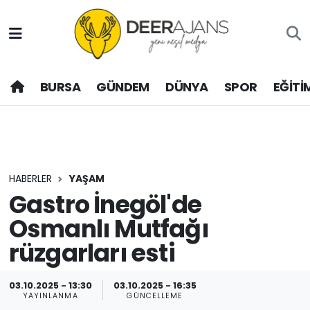
Hava Durumu
BURSA
GÜNDEM
DÜNYA
SPOR
EĞİTİ
Trafik Durumu
Puan Durumu ve Fikstür
Tüm Manşetler
HABERLER
YAŞAM
Son Dakika Haberleri
Gastro İnegöl'de
Osmanlı Mutfağı
Haber Arşivi
rüzgarları esti
03.10.2025 - 13:30
03.10.2025 - 16:35
YAYINLANMA
GÜNCELLEME