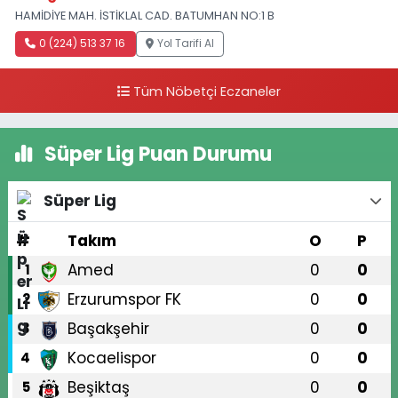
HAMİDİYE MAH. İSTİKLAL CAD. BATUMHAN NO:1 B
0 (224) 513 37 16
Yol Tarifi Al
Tüm Nöbetçi Eczaneler
Süper Lig Puan Durumu
Süper Lig
#
Takım
O
P
Amed
0
0
1
Erzurumspor FK
0
0
2
Başakşehir
0
0
3
Kocaelispor
0
0
4
Beşiktaş
0
0
5