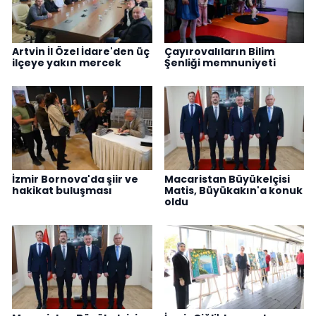
Artvin İl Özel İdare'den üç
Çayırovalıların Bilim
ilçeye yakın mercek
Şenliği memnuniyeti
İzmir Bornova'da şiir ve
Macaristan Büyükelçisi
hakikat buluşması
Matis, Büyükakın'a konuk
oldu