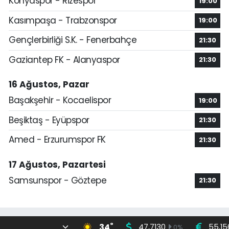
Konyaspor - Rizespor
19:00
Kasımpaşa - Trabzonspor
19:00
Gençlerbirliği S.K. - Fenerbahçe
21:30
Gaziantep FK - Alanyaspor
21:30
16 Ağustos, Pazar
Başakşehir - Kocaelispor
19:00
Beşiktaş - Eyüpspor
21:30
Amed - Erzurumspor FK
21:30
17 Ağustos, Pazartesi
Samsunspor - Göztepe
21:30
°
34
47,7130
55,15
0
%