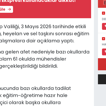
Ekspresi kullanacaklar dikkat!
tüle
DE
Valiliği, 3 Mayıs 2026 tarihinde etkili
lu, heyelan ve sel taşkını sonrası eğitim
çalışmalara dair açıklama yaptı.
HA
 gelen afet nedeniyle bazı okullarda
toplam 61 okulda mühendisler
çekleştirildiği bildirildi.
ucunda bazı okullarda tadilat
 eğitim-öğretime hazır hale
geçici olarak başka okullara