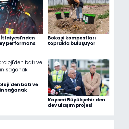
 İtfaiyesi'nden
Bokaşi kompostları
zey performans
toprakla buluşuyor
loji'den batı ve
çin sağanak
Kayseri Büyükşehir'den
dev ulaşım projesi