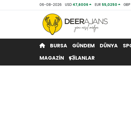
06-08-2026
USD
47,6006
EUR
55,0250
GB
Hava Durumu
Trafik Durumu
BURSA
GÜNDEM
DÜNYA
SP
Puan Durumu ve Fikstür
MAGAZİN
İLANLAR
Tüm Manşetler
Son Dakika Haberleri
Haber Arşivi