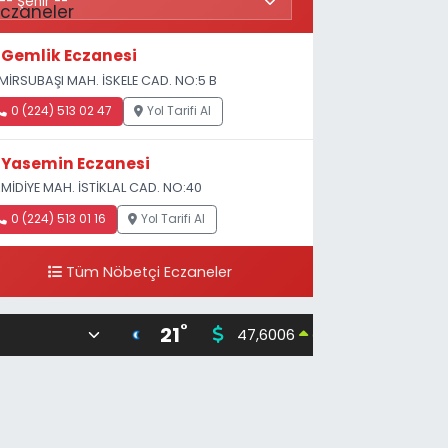
Gemlik Eczanesi
MİRSUBAŞI MAH. İSKELE CAD. NO:5 B
0 (224) 513 02 47
Yol Tarifi Al
Yasemin Eczanesi
MİDİYE MAH. İSTİKLAL CAD. NO:40
0 (224) 513 01 16
Yol Tarifi Al
Tüm Nöbetçi Eczaneler
°
21
47,6006
55,02
0.06
%