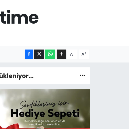
itime
-
+
A
A
ükleniyor...