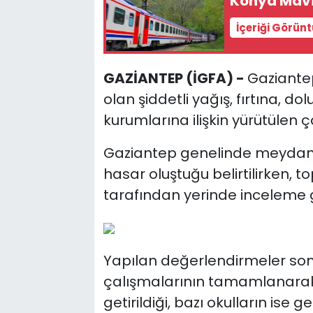
Konya Mavi 
İçeriği Görün
GAZİANTEP (İGFA) -
Gaziantep 
olan şiddetli yağış, fırtına, do
kurumlarına ilişkin yürütülen 
Gaziantep genelinde meydana
hasar oluştuğu belirtilirken, 
tarafından yerinde inceleme ger
Yapılan değerlendirmeler son
çalışmalarının tamamlanarak
getirildiği, bazı okulların ise 