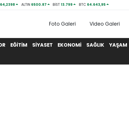
P
64,2398
ALTIN
6500.87
BİST
13.799
BTC
64.643,95
Foto Galeri
Video Galeri
OR
EĞİTİM
SİYASET
EKONOMİ
SAĞLIK
YAŞAM