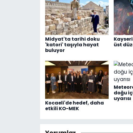
Midyat'ta tarihi doku
Kayseri
'katori' taşıyla hayat
üst dü
buluyor
Meteoro
doğu i
uyarısı
Kocaeli'de hedef, daha
etkili KO-MEK
Yorumlar