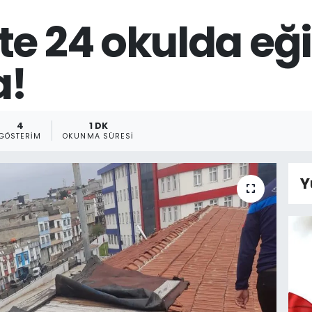
te 24 okulda eğ
a!
4
1 DK
GÖSTERIM
OKUNMA SÜRESI
Y