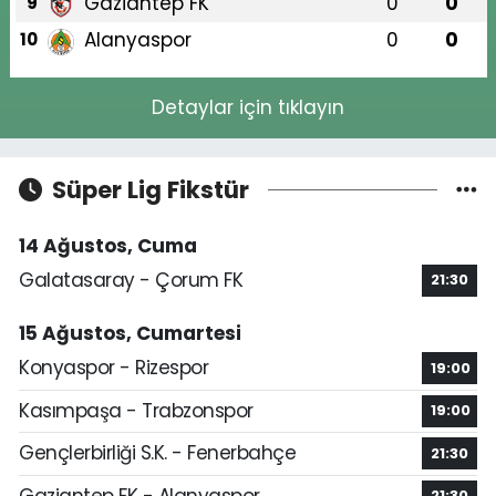
Gaziantep FK
0
0
9
Alanyaspor
0
0
10
Detaylar için tıklayın
Süper Lig Fikstür
14 Ağustos, Cuma
Galatasaray - Çorum FK
21:30
15 Ağustos, Cumartesi
Konyaspor - Rizespor
19:00
Kasımpaşa - Trabzonspor
19:00
Gençlerbirliği S.K. - Fenerbahçe
21:30
Gaziantep FK - Alanyaspor
21:30