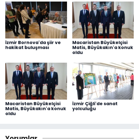
İzmir Bornova'da şiir ve
Macaristan Büyükelçisi
hakikat buluşması
Matis, Büyükakın'a konuk
oldu
Macaristan Büyükelçisi
İzmir Çiğli'de sanat
Matis, Büyükakın'a konuk
yolculuğu
oldu
Yorumlar