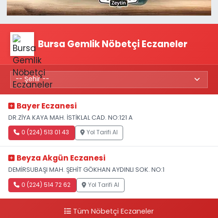
Bursa Gemlik Nöbetçi Eczaneler
Bayer Eczanesi
DR.ZİYA KAYA MAH. İSTİKLAL CAD. NO:121 A
0 (224) 513 01 43
Yol Tarifi Al
Beyza Akgün Eczanesi
DEMİRSUBAŞI MAH. ŞEHİT GÖKHAN AYDINLI SOK. NO:1
0 (224) 514 72 62
Yol Tarifi Al
Tüm Nöbetçi Eczaneler