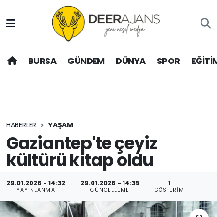
Hava Durumu
BURSA
GÜNDEM
DÜNYA
SPOR
EĞİTİ
Trafik Durumu
Puan Durumu ve Fikstür
Tüm Manşetler
HABERLER
YAŞAM
Son Dakika Haberleri
Gaziantep'te çeyiz
kültürü kitap oldu
Haber Arşivi
29.01.2026 - 14:32
29.01.2026 - 14:35
1
YAYINLANMA
GÜNCELLEME
GÖSTERIM