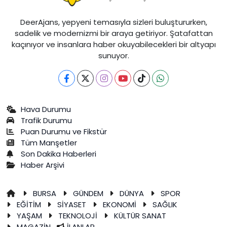
DeerAjans, yepyeni temasıyla sizleri buluştururken,
sadelik ve modernizmi bir araya getiriyor. Şatafattan
kaçınıyor ve insanlara haber okuyabilecekleri bir altyapı
sunuyor.
Hava Durumu
Trafik Durumu
Puan Durumu ve Fikstür
Tüm Manşetler
Son Dakika Haberleri
Haber Arşivi
BURSA
GÜNDEM
DÜNYA
SPOR
EĞİTİM
SİYASET
EKONOMİ
SAĞLIK
YAŞAM
TEKNOLOJİ
KÜLTÜR SANAT
MAGAZİN
İLANLAR