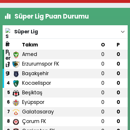
Süper Lig Puan Durumu
Süper Lig
#
Takım
O
P
Amed
0
0
1
Erzurumspor FK
0
0
2
Başakşehir
0
0
3
Kocaelispor
0
0
4
Beşiktaş
0
0
5
Eyüpspor
0
0
6
Galatasaray
0
0
7
Çorum FK
0
0
8