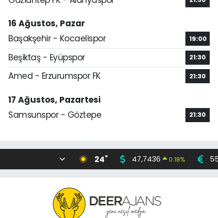
16 Ağustos, Pazar
Başakşehir - Kocaelispor
19:00
Beşiktaş - Eyüpspor
21:30
Amed - Erzurumspor FK
21:30
17 Ağustos, Pazartesi
Samsunspor - Göztepe
21:30
°
24
47,7436
55
0.18
%