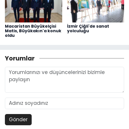
Macaristan Büyükelçisi
İzmir Çiğli'de sanat
Matis, Büyükakın'a konuk
yolculuğu
oldu
Yorumlar
Gönder