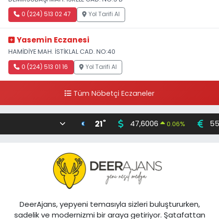
0 (224) 513 02 47
Yol Tarifi Al
Yasemin Eczanesi
HAMİDİYE MAH. İSTİKLAL CAD. NO:40
0 (224) 513 01 16
Yol Tarifi Al
Tüm Nöbetçi Eczaneler
°
21
47,6006
55
0.06
%
DeerAjans, yepyeni temasıyla sizleri buluştururken,
sadelik ve modernizmi bir araya getiriyor. Şatafattan