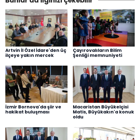
Bunlar da ilginizi çekebilir
Artvin İl Özel İdare'den üç
Çayırovalıların Bilim
ilçeye yakın mercek
Şenliği memnuniyeti
İzmir Bornova'da şiir ve
Macaristan Büyükelçisi
hakikat buluşması
Matis, Büyükakın'a konuk
oldu