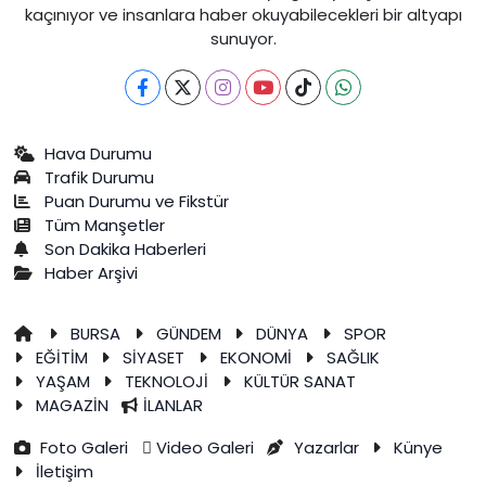
kaçınıyor ve insanlara haber okuyabilecekleri bir altyapı
sunuyor.
Hava Durumu
Trafik Durumu
Puan Durumu ve Fikstür
Tüm Manşetler
Son Dakika Haberleri
Haber Arşivi
BURSA
GÜNDEM
DÜNYA
SPOR
EĞİTİM
SİYASET
EKONOMİ
SAĞLIK
YAŞAM
TEKNOLOJİ
KÜLTÜR SANAT
MAGAZİN
İLANLAR
Foto Galeri
Video Galeri
Yazarlar
Künye
İletişim