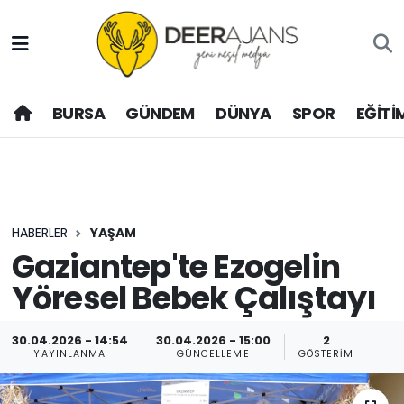
Hava Durumu
BURSA
GÜNDEM
DÜNYA
SPOR
EĞİTİ
Trafik Durumu
Puan Durumu ve Fikstür
Tüm Manşetler
HABERLER
YAŞAM
Son Dakika Haberleri
Gaziantep'te Ezogelin
Yöresel Bebek Çalıştayı
Haber Arşivi
30.04.2026 - 14:54
30.04.2026 - 15:00
2
YAYINLANMA
GÜNCELLEME
GÖSTERIM