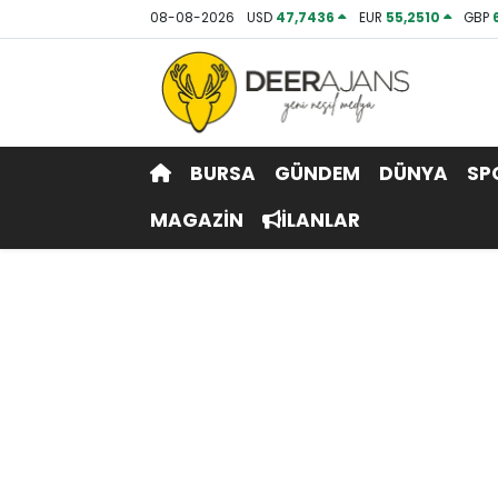
08-08-2026
USD
47,7436
EUR
55,2510
GBP
Hava Durumu
Trafik Durumu
BURSA
GÜNDEM
DÜNYA
SP
Puan Durumu ve Fikstür
MAGAZİN
İLANLAR
Tüm Manşetler
Son Dakika Haberleri
Haber Arşivi