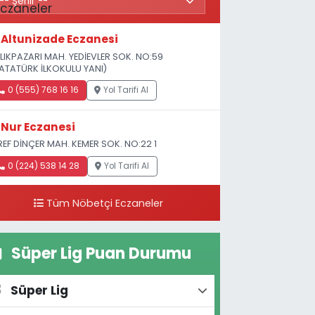
Altunizade Eczanesi
LIKPAZARI MAH. YEDİEVLER SOK. NO:59
ATATÜRK İLKOKULU YANI)
0 (555) 768 16 16
Yol Tarifi Al
Nur Eczanesi
REF DİNÇER MAH. KEMER SOK. NO:22 1
0 (224) 538 14 28
Yol Tarifi Al
Tüm Nöbetçi Eczaneler
Süper Lig Puan Durumu
Süper Lig