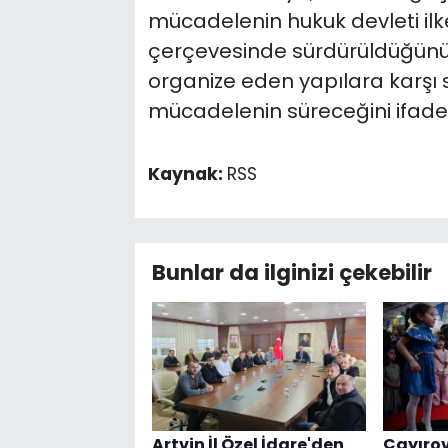
mücadelenin hukuk devleti ilke
çerçevesinde sürdürüldüğünü 
organize eden yapılara karşı
mücadelenin süreceğini ifade 
Kaynak:
RSS
Bunlar da ilginizi çekebilir
Artvin İl Özel İdare'den
Çayırov