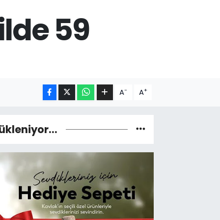
lde 59
-
+
A
A
ükleniyor...