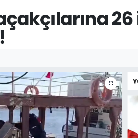
akçılarına 26 i
!
Y