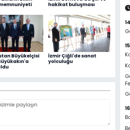
 memnuniyeti
hakikat buluşması
1
G
1
K
tan Büyükelçisi
İzmir Çiğli'de sanat
Büyükakın'a
yolculuğu
K
oldu
Ge
F
G
1
B
Be