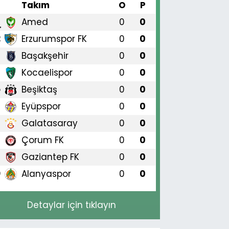
#
Takım
O
P
Amed
0
0
1
Erzurumspor FK
0
0
2
Başakşehir
0
0
3
Kocaelispor
0
0
4
Beşiktaş
0
0
5
Eyüpspor
0
0
6
Galatasaray
0
0
7
Çorum FK
0
0
8
Gaziantep FK
0
0
9
Alanyaspor
0
0
0
Detaylar için tıklayın