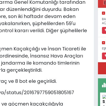
rma Genel Komutanlığı tarafından
lar düzenlendiğini duyurdu. Bakan
re, son iki haftadır devam eden
BA
yakalanırken, şüphelilerden 59'u
A(
ontrol kararı verildi. Diğer şüphelilerle
n Kaçakçılığı ve İnsan Ticareti ile
EŞ
rdinesinde, İnsansız Hava Araçları
 jandarma ile komando timlerinin
 gerçekleştirildi.
 ve 8 bot ele geçirildi.
kaya/status/2016797759051805167
ç ve göçmen kaçakçılığıyla