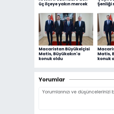
üç ilçeye yakın mercek
Şenliği
Macaristan Büyükelçisi
Macaris
Matis, Büyükakın'a
Matis, 
konuk oldu
konuk 
Yorumlar