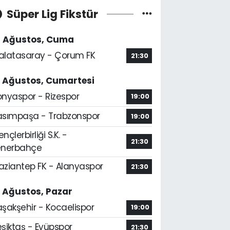
Süper Lig Fikstür
4 Ağustos, Cuma
alatasaray - Çorum FK
21:30
5 Ağustos, Cumartesi
onyaspor - Rizespor
19:00
asımpaşa - Trabzonspor
19:00
nçlerbirliği S.K. -
21:30
enerbahçe
aziantep FK - Alanyaspor
21:30
6 Ağustos, Pazar
aşakşehir - Kocaelispor
19:00
şiktaş - Eyüpspor
21:30