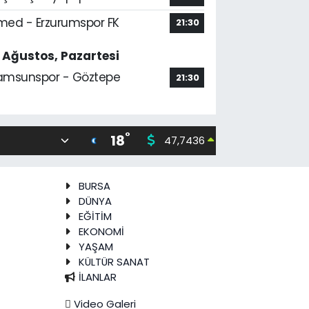
med - Erzurumspor FK
21:30
7 Ağustos, Pazartesi
amsunspor - Göztepe
21:30
°
18
47,7436
55,251
0.18
%
BURSA
DÜNYA
EĞİTİM
EKONOMİ
YAŞAM
KÜLTÜR SANAT
İLANLAR
Video Galeri