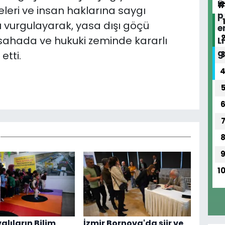
leri ve insan haklarına saygı
vurgulayarak, yasa dışı göçü
 sahada ve hukuki zeminde kararlı
etti.
1
alıların Bilim
İzmir Bornova'da şiir ve