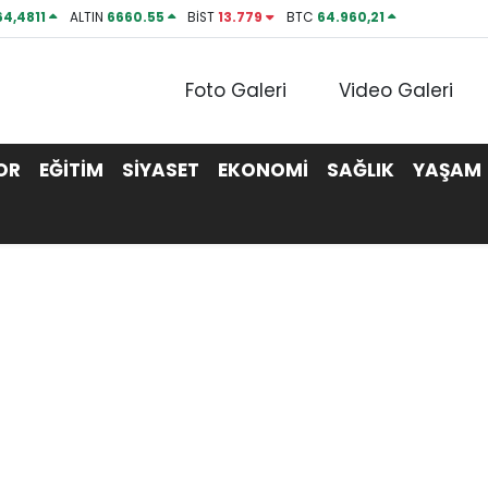
64,4811
ALTIN
6660.55
BİST
13.779
BTC
64.960,21
Foto Galeri
Video Galeri
OR
EĞİTİM
SİYASET
EKONOMİ
SAĞLIK
YAŞAM