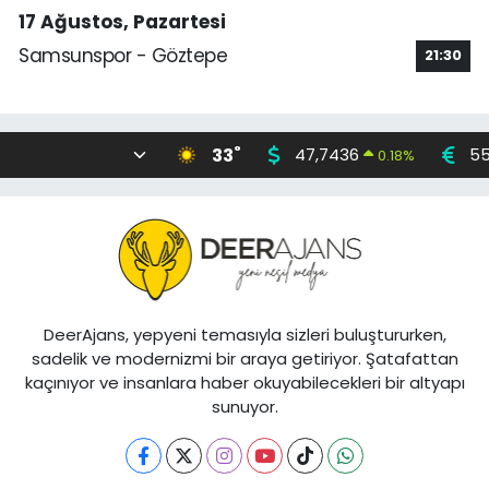
17 Ağustos, Pazartesi
Samsunspor - Göztepe
21:30
°
33
47,7436
55
0.18
%
DeerAjans, yepyeni temasıyla sizleri buluştururken,
sadelik ve modernizmi bir araya getiriyor. Şatafattan
kaçınıyor ve insanlara haber okuyabilecekleri bir altyapı
sunuyor.