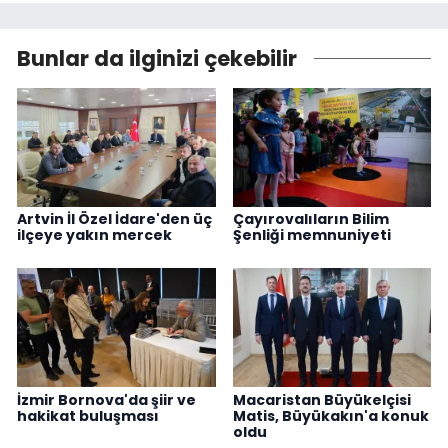
Bunlar da ilginizi çekebilir
Artvin İl Özel İdare'den üç
Çayırovalıların Bilim
ilçeye yakın mercek
Şenliği memnuniyeti
İzmir Bornova'da şiir ve
Macaristan Büyükelçisi
hakikat buluşması
Matis, Büyükakın'a konuk
oldu