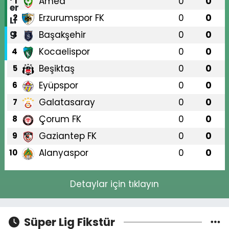
Amed
0
0
1
Erzurumspor FK
0
0
2
Başakşehir
0
0
3
Kocaelispor
0
0
4
Beşiktaş
0
0
5
Eyüpspor
0
0
6
Galatasaray
0
0
7
Çorum FK
0
0
8
Gaziantep FK
0
0
9
Alanyaspor
0
0
10
Detaylar için tıklayın
Süper Lig Fikstür