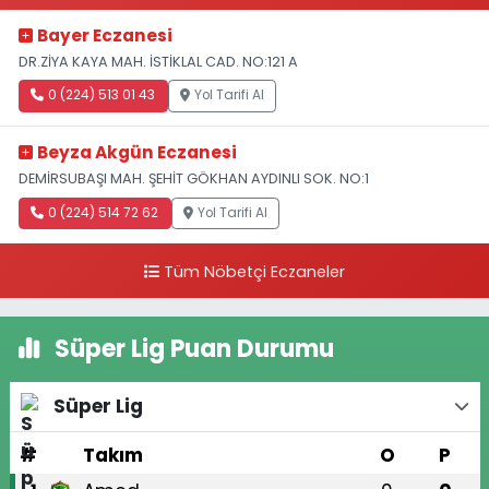
Bayer Eczanesi
DR.ZİYA KAYA MAH. İSTİKLAL CAD. NO:121 A
0 (224) 513 01 43
Yol Tarifi Al
Beyza Akgün Eczanesi
DEMİRSUBAŞI MAH. ŞEHİT GÖKHAN AYDINLI SOK. NO:1
0 (224) 514 72 62
Yol Tarifi Al
Tüm Nöbetçi Eczaneler
Süper Lig Puan Durumu
Süper Lig
#
Takım
O
P