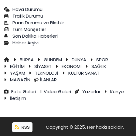
Hava Durumu
Trafik Durumu
Puan Durumu ve Fikstür
Tüm Manşetler
Son Dakika Haberleri
Haber Arşivi
BURSA
GÜNDEM
DÜNYA
SPOR
EĞİTİM
SİYASET
EKONOMİ
SAĞLIK
YAŞAM
TEKNOLOJİ
KÜLTÜR SANAT
MAGAZİN
İLANLAR
Foto Galeri
Video Galeri
Yazarlar
Künye
İletişim
RSS
Copyright © 2025. Her hakkı saklıdır.