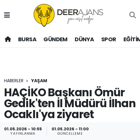
Hava Durumu
BURSA
GÜNDEM
DÜNYA
SPOR
EĞİTİ
Trafik Durumu
Puan Durumu ve Fikstür
Tüm Manşetler
HABERLER
YAŞAM
Son Dakika Haberleri
HAÇİKO Başkanı Ömür
Gedik'ten İl Müdürü İlhan
Haber Arşivi
Ocaklı'ya ziyaret
01.05.2026 - 10:55
01.05.2026 - 11:00
YAYINLANMA
GÜNCELLEME