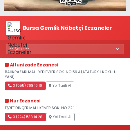
Bursa Gemlik Nöbetçi Eczaneler
Altunizade Eczanesi
BALIKPAZARI MAH. YEDİEVLER SOK. NO:59 A(ATATÜRK İLKOKULU
YANI)
0 (555) 768 16 16
Yol Tarifi Al
Nur Eczanesi
EŞREF DİNÇER MAH. KEMER SOK. NO:22 1
0 (224) 538 14 28
Yol Tarifi Al