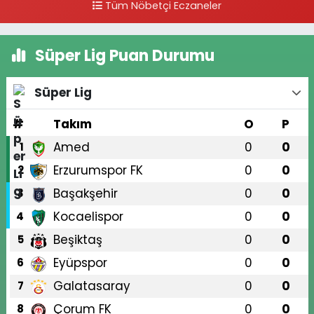
Tüm Nöbetçi Eczaneler
Süper Lig Puan Durumu
Süper Lig
#
Takım
O
P
Amed
0
0
1
Erzurumspor FK
0
0
2
Başakşehir
0
0
3
Kocaelispor
0
0
4
Beşiktaş
0
0
5
Eyüpspor
0
0
6
Galatasaray
0
0
7
Çorum FK
0
0
8