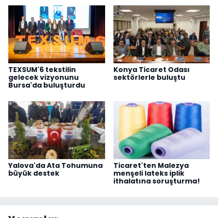
TEXSUM'6 tekstilin
Konya Ticaret Odası
gelecek vizyonunu
sektörlerle buluştu
Bursa'da buluşturdu
Yalova'da Ata Tohumuna
Ticaret'ten Malezya
büyük destek
menşeli lateks iplik
ithalatına soruşturma!