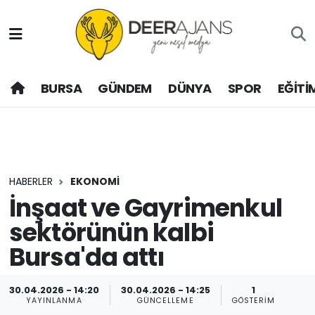
Hava Durumu
BURSA
GÜNDEM
DÜNYA
SPOR
EĞİTİ
Trafik Durumu
Puan Durumu ve Fikstür
Tüm Manşetler
HABERLER
EKONOMİ
Son Dakika Haberleri
İnşaat ve Gayrimenkul
sektörünün kalbi
Haber Arşivi
Bursa'da attı
30.04.2026 - 14:20
30.04.2026 - 14:25
1
YAYINLANMA
GÜNCELLEME
GÖSTERIM