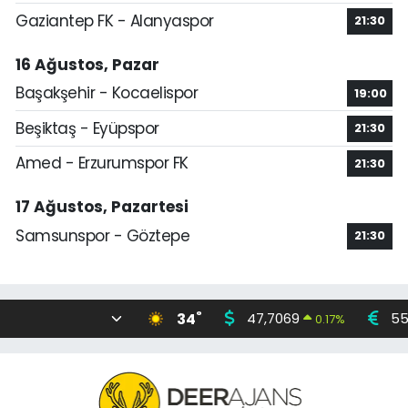
Gaziantep FK - Alanyaspor
21:30
16 Ağustos, Pazar
Başakşehir - Kocaelispor
19:00
Beşiktaş - Eyüpspor
21:30
Amed - Erzurumspor FK
21:30
17 Ağustos, Pazartesi
Samsunspor - Göztepe
21:30
°
34
47,7069
55
0.17
%