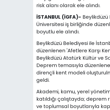
risk alanı olarak ele alındı.
İSTANBUL (İGFA)-
Beylikdüzü B
Üniversitesi iş birliğinde düz
boyutlu ele alındı.
Beylikdüzü Belediyesi ile İstanb
düzenlenen 'Afetlere Karşı Kents
Beylikdüzü Atatürk Kültür ve S
Deprem temasıyla düzenlenen ç
dirençli kent modeli oluşturul
geldi.
Akademi, kamu, yerel yönetimle
katıldığı çalıştayda; deprem 
ve toplumsal boyutlarıyla kaps