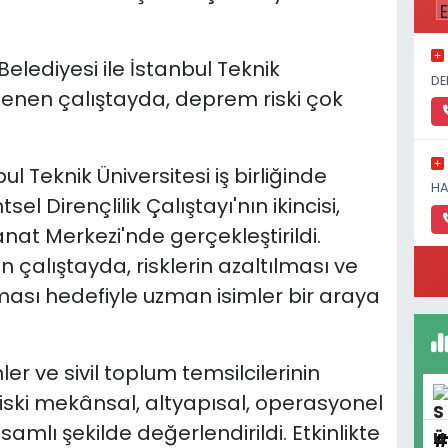
elediyesi ile İstanbul Teknik
DE
enlenen çalıştayda, deprem riski çok
ul Teknik Üniversitesi iş birliğinde
HA
el Dirençlilik Çalıştayı'nın ikincisi,
anat Merkezi'nde gerçekleştirildi.
alıştayda, risklerin azaltılması ve
ması hedefiyle uzman isimler bir araya
r ve sivil toplum temsilcilerinin
riski mekânsal, altyapısal, operasyonel
amlı şekilde değerlendirildi. Etkinlikte