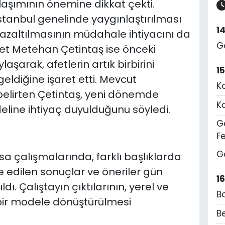
aşımının önemine dikkat çekti.
stanbul genelinde yaygınlaştırılması
1
in azaltılmasının müdahale ihtiyacını da
G
et Metehan Çetintaş ise önceki
şarak, afetlerin artık birbirini
1
geldiğine işaret etti. Mevcut
K
belirten Çetintaş, yeni dönemde
K
eline ihtiyaç duyulduğunu söyledi.
Ge
F
G
çalışmalarında, farklı başlıklarda
de edilen sonuçlar ve öneriler gün
1
ı. Çalıştayın çıktılarının, yerel ve
B
 bir modele dönüştürülmesi
Be