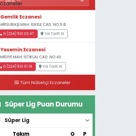
Gemlik Eczanesi
MİRSUBAŞI MAH. İSKELE CAD. NO:5 B
0 (224) 513 02 47
Yol Tarifi Al
Yasemin Eczanesi
MİDİYE MAH. İSTİKLAL CAD. NO:40
0 (224) 513 01 16
Yol Tarifi Al
Tüm Nöbetçi Eczaneler
Süper Lig Puan Durumu
Süper Lig
#
Takım
O
P