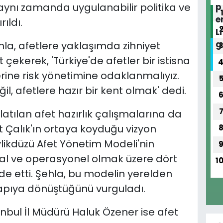
 aynı zamanda uygulanabilir politika ve
ıldı.
la, afetlere yaklaşımda zihniyet
 çekerek, 'Türkiye'de afetler bir istisna
 yerine risk yönetimine odaklanmalıyız.
l, afetlere hazır bir kent olmak' dedi.
latılan afet hazırlık çalışmalarına da
Çalık'ın ortaya koyduğu vizyon
ylikdüzü Afet Yönetim Modeli'nin
al ve operasyonel olmak üzere dört
1
de etti. Şehla, bu modelin yerelden
yapıya dönüştüğünü vurguladı.
nbul İl Müdürü Haluk Özener ise afet