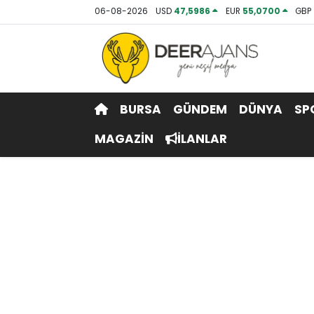
06-08-2026
USD
47,5986
EUR
55,0700
GBP
Hava Durumu
Trafik Durumu
BURSA
GÜNDEM
DÜNYA
SP
Puan Durumu ve Fikstür
MAGAZİN
İLANLAR
Tüm Manşetler
Son Dakika Haberleri
Haber Arşivi