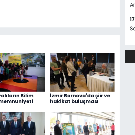
A
1
S
alıların Bilim
İzmir Bornova'da şiir ve
 memnuniyeti
hakikat buluşması