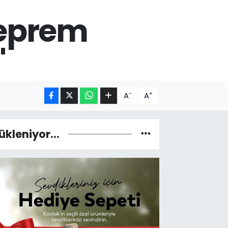
deprem
'
-
+
A
A
ükleniyor...