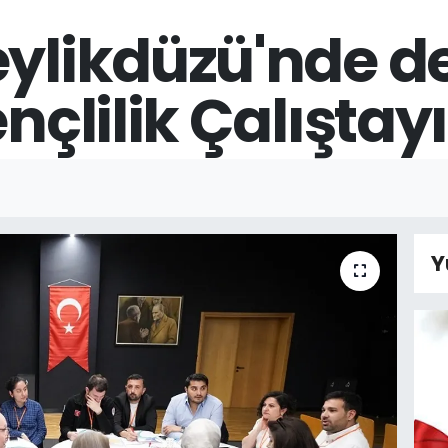
eylikdüzü'nde 
nçlilik Çalıştayı
Y