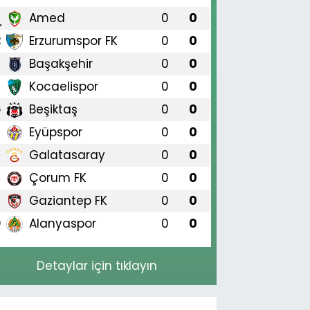
Amed
0
0
1
Erzurumspor FK
0
0
2
Başakşehir
0
0
3
Kocaelispor
0
0
4
Beşiktaş
0
0
5
Eyüpspor
0
0
6
Galatasaray
0
0
7
Çorum FK
0
0
8
Gaziantep FK
0
0
9
Alanyaspor
0
0
0
Detaylar için tıklayın