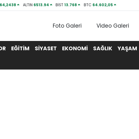
64,2438
ALTIN
6513.94
BİST
13.768
BTC
64.602,05
Foto Galeri
Video Galeri
OR
EĞİTİM
SİYASET
EKONOMİ
SAĞLIK
YAŞAM