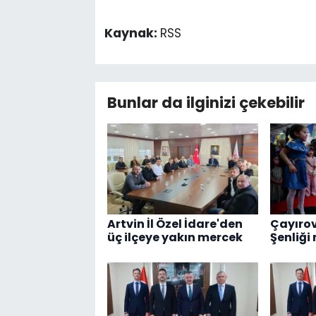
Kaynak:
RSS
Bunlar da ilginizi çekebilir
Artvin İl Özel İdare'den
Çayırov
üç ilçeye yakın mercek
Şenliği