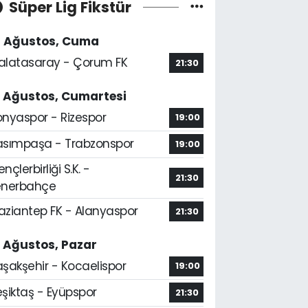
Süper Lig Fikstür
4 Ağustos, Cuma
alatasaray - Çorum FK
21:30
5 Ağustos, Cumartesi
onyaspor - Rizespor
19:00
asımpaşa - Trabzonspor
19:00
nçlerbirliği S.K. -
21:30
enerbahçe
aziantep FK - Alanyaspor
21:30
6 Ağustos, Pazar
aşakşehir - Kocaelispor
19:00
şiktaş - Eyüpspor
21:30