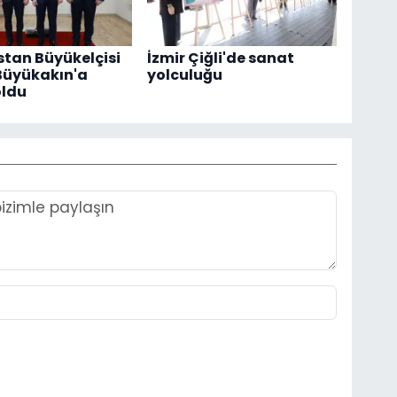
tan Büyükelçisi
İzmir Çiğli'de sanat
Büyükakın'a
yolculuğu
oldu