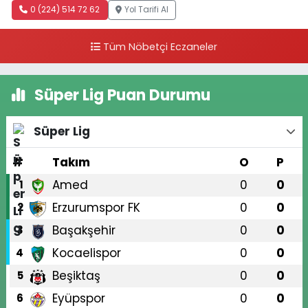
0 (224) 514 72 62
Yol Tarifi Al
Tüm Nöbetçi Eczaneler
Süper Lig Puan Durumu
Süper Lig
#
Takım
O
P
Amed
0
0
1
Erzurumspor FK
0
0
2
Başakşehir
0
0
3
Kocaelispor
0
0
4
Beşiktaş
0
0
5
Eyüpspor
0
0
6