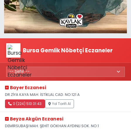
Bursa Gemlik Nöbetçi Eczaneler
Bayer Eczanesi
DR.ZİYA KAYA MAH. İSTİKLAL CAD. NO:121 A
0 (224) 513 01 43
Yol Tarifi Al
Beyza Akgün Eczanesi
DEMİRSUBAŞI MAH. ŞEHİT GÖKHAN AYDINLI SOK. NO:1