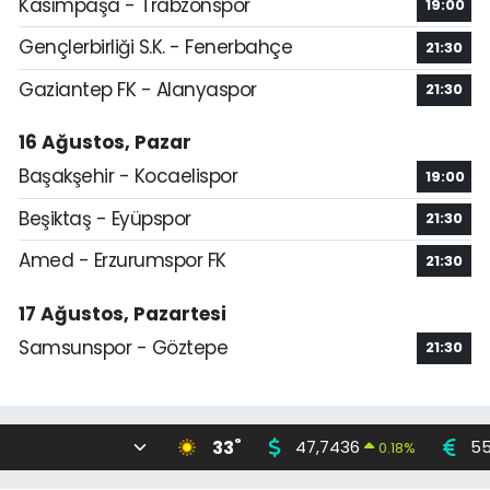
Kasımpaşa - Trabzonspor
19:00
Gençlerbirliği S.K. - Fenerbahçe
21:30
Gaziantep FK - Alanyaspor
21:30
16 Ağustos, Pazar
Başakşehir - Kocaelispor
19:00
Beşiktaş - Eyüpspor
21:30
Amed - Erzurumspor FK
21:30
17 Ağustos, Pazartesi
Samsunspor - Göztepe
21:30
°
33
47,7436
55
0.18
%