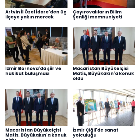
Artvin İl Özel İdare'den üç
Çayırovalıların Bilim
ilçeye yakın mercek
Şenliği memnuniyeti
İzmir Bornova'da şiir ve
Macaristan Büyükelçisi
hakikat buluşması
Matis, Büyükakın'a konuk
oldu
Macaristan Büyükelçisi
İzmir Çiğli'de sanat
Matis, Büyükakın'a konuk
yolculuğu
oldu