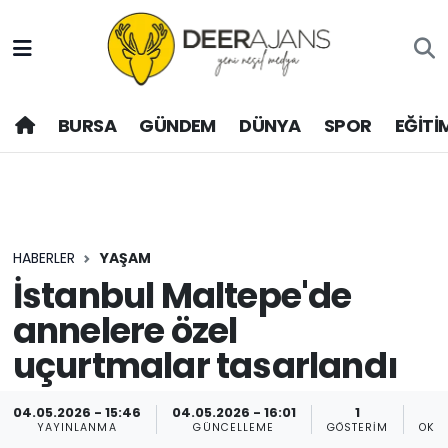
Hava Durumu
BURSA
GÜNDEM
DÜNYA
SPOR
EĞİTİ
Trafik Durumu
Puan Durumu ve Fikstür
Tüm Manşetler
HABERLER
YAŞAM
Son Dakika Haberleri
İstanbul Maltepe'de
annelere özel
Haber Arşivi
uçurtmalar tasarlandı
04.05.2026 - 15:46
04.05.2026 - 16:01
1
YAYINLANMA
GÜNCELLEME
GÖSTERIM
OKU