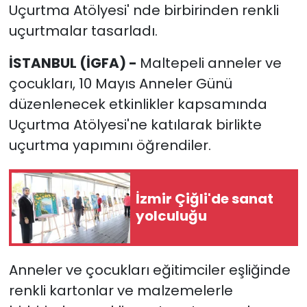
Uçurtma Atölyesi' nde birbirinden renkli
uçurtmalar tasarladı.
İSTANBUL (İGFA) -
Maltepeli anneler ve
çocukları, 10 Mayıs Anneler Günü
düzenlenecek etkinlikler kapsamında
Uçurtma Atölyesi'ne katılarak birlikte
uçurtma yapımını öğrendiler.
İzmir Çiğli'de sanat
yolculuğu
Anneler ve çocukları eğitimciler eşliğinde
renkli kartonlar ve malzemelerle