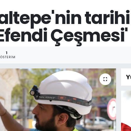
ltepe'nin tarihi
 Efendi Çeşmesi'
1
ÖSTERIM
Y