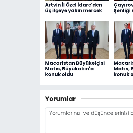
Artvin İl Özel İdare'den
Çayırov
üç ilçeye yakın mercek
Şenliği
Macaristan Büyükelçisi
Macaris
Matis, Büyükakın'a
Matis, 
konuk oldu
konuk 
Yorumlar