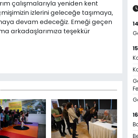
rım çalışmalarıyla yeniden kent
işimizin izlerini geleceğe taşımaya,
ıkmaya devam edeceğiz. Emeği geçen
1
ışma arkadaşlarımıza teşekkür
G
1
K
K
Ge
F
G
1
B
Be