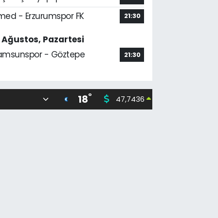
med - Erzurumspor FK
21:30
7 Ağustos, Pazartesi
amsunspor - Göztepe
21:30
°
18
47,7436
55,251
0.18
%