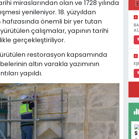
n tarihi miraslarından olan ve 1728 yılında
şmesi yenileniyor. 18. yüzyıldan
hafızasında önemli bir yer tutan
BA
ürütülen çalışmalar, yapının tarihi
A(
kle gerçekleştiriliyor.
n yürütülen restorasyon kapsamında
elerinin altın varakla yazımının
EŞ
tıları yapıldı.