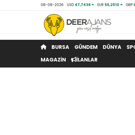
08-08-2026
USD
47,7436
EUR
55,2510
GBP
Hava Durumu
Trafik Durumu
BURSA
GÜNDEM
DÜNYA
SP
Puan Durumu ve Fikstür
MAGAZİN
İLANLAR
Tüm Manşetler
Son Dakika Haberleri
Haber Arşivi