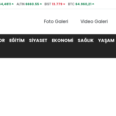
64,4811
ALTIN
6660.55
BİST
13.779
BTC
64.960,21
Foto Galeri
Video Galeri
OR
EĞİTİM
SİYASET
EKONOMİ
SAĞLIK
YAŞAM