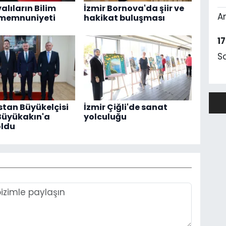
alıların Bilim
İzmir Bornova'da şiir ve
A
 memnuniyeti
hakikat buluşması
1
S
tan Büyükelçisi
İzmir Çiğli'de sanat
Büyükakın'a
yolculuğu
oldu