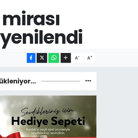
 mirası
 yenilendi
-
+
A
A
ükleniyor...