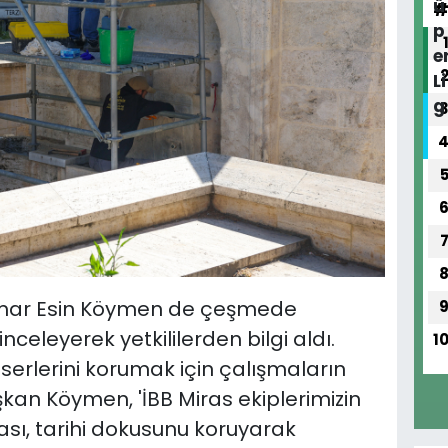
imar Esin Köymen de çeşmede
nceleyerek yetkililerden bilgi aldı.
1
eserlerini korumak için çalışmaların
an Köymen, 'İBB Miras ekiplerimizin
ası, tarihi dokusunu koruyarak