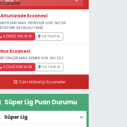
Altunizade Eczanesi
LIKPAZARI MAH. YEDİEVLER SOK. NO:59
ATATÜRK İLKOKULU YANI)
0 (555) 768 16 16
Yol Tarifi Al
Nur Eczanesi
REF DİNÇER MAH. KEMER SOK. NO:22 1
0 (224) 538 14 28
Yol Tarifi Al
Tüm Nöbetçi Eczaneler
Süper Lig Puan Durumu
Süper Lig