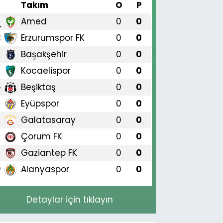
#
Takım
O
P
Amed
0
0
1
Erzurumspor FK
0
0
2
Başakşehir
0
0
3
Kocaelispor
0
0
4
Beşiktaş
0
0
5
Eyüpspor
0
0
6
Galatasaray
0
0
7
Çorum FK
0
0
8
Gaziantep FK
0
0
9
Alanyaspor
0
0
0
Detaylar için tıklayın