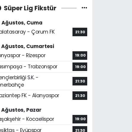
Süper Lig Fikstür
4 Ağustos, Cuma
alatasaray - Çorum FK
21:30
5 Ağustos, Cumartesi
onyaspor - Rizespor
19:00
asımpaşa - Trabzonspor
19:00
nçlerbirliği S.K. -
21:30
enerbahçe
aziantep FK - Alanyaspor
21:30
6 Ağustos, Pazar
aşakşehir - Kocaelispor
19:00
şiktaş - Eyüpspor
21:30