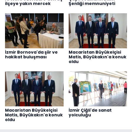
ilçeye yakın mercek
Şenliği memnuniyeti
İzmir Bornova'da şiir ve
Macaristan Büyükelçisi
hakikat buluşması
Matis, Büyükakın'a konuk
oldu
Macaristan Büyükelçisi
İzmir Çiğli'de sanat
Matis, Büyükakın'a konuk
yolculuğu
oldu