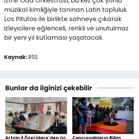
İzmir Oda Orkestrası, bu kez çok yönlü
müzikal kimliğiyle tanınan Latin topluluk
Los Pitutos ile birlikte sahneye çıkarak
izleyicilere eğlenceli, renkli ve unutulmaz
bir yeni yıl kutlaması yaşatacak.
Kaynak:
RSS
Bunlar da ilginizi çekebilir
Artvin İl Özel İdare'den üç
Çayırovalıların Bilim