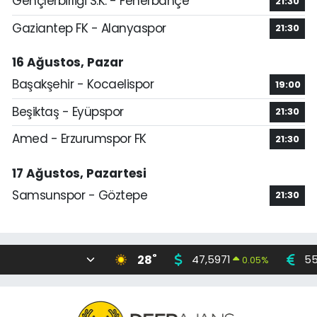
Gençlerbirliği S.K. - Fenerbahçe
21:30
Gaziantep FK - Alanyaspor
21:30
16 Ağustos, Pazar
Başakşehir - Kocaelispor
19:00
Beşiktaş - Eyüpspor
21:30
Amed - Erzurumspor FK
21:30
17 Ağustos, Pazartesi
Samsunspor - Göztepe
21:30
°
28
47,5971
55
0.05
%