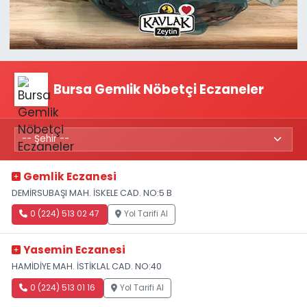
Bursa Gemlik Nöbetçi Eczaneler
Gemlik Eczanesi
DEMİRSUBAŞI MAH. İSKELE CAD. NO:5 B
0 (224) 513 02 47
Yol Tarifi Al
Yasemin Eczanesi
HAMİDİYE MAH. İSTİKLAL CAD. NO:40
0 (224) 513 01 16
Yol Tarifi Al