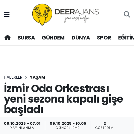
Hava Durumu
BURSA
GÜNDEM
DÜNYA
SPOR
EĞİTİ
Trafik Durumu
Puan Durumu ve Fikstür
Tüm Manşetler
HABERLER
YAŞAM
Son Dakika Haberleri
İzmir Oda Orkestrası
yeni sezona kapalı gişe
Haber Arşivi
başladı
09.10.2025 - 07:01
09.10.2025 - 10:05
2
YAYINLANMA
GÜNCELLEME
GÖSTERIM