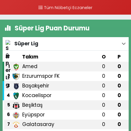
Tüm Nöbetçi Eczaneler
Süper Lig Puan Durumu
Süper Lig
#
Takım
O
P
Amed
0
0
1
Erzurumspor FK
0
0
2
Başakşehir
0
0
3
Kocaelispor
0
0
4
Beşiktaş
0
0
5
Eyüpspor
0
0
6
Galatasaray
0
0
7