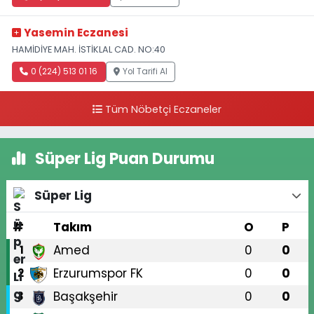
Yasemin Eczanesi
HAMİDİYE MAH. İSTİKLAL CAD. NO:40
0 (224) 513 01 16
Yol Tarifi Al
Tüm Nöbetçi Eczaneler
Süper Lig Puan Durumu
Süper Lig
#
Takım
O
P
Amed
0
0
1
Erzurumspor FK
0
0
2
Başakşehir
0
0
3