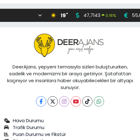
°
19
47,7143
55,
0.16
%
DeerAjans, yepyeni temasıyla sizleri buluştururken,
sadelik ve modernizmi bir araya getiriyor. Şatafattan
kaçınıyor ve insanlara haber okuyabilecekleri bir altyapı
sunuyor.
Hava Durumu
Trafik Durumu
Puan Durumu ve Fikstür