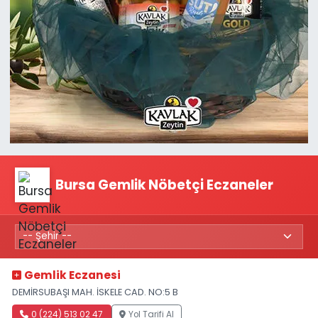
Bursa Gemlik Nöbetçi Eczaneler
Gemlik Eczanesi
DEMİRSUBAŞI MAH. İSKELE CAD. NO:5 B
0 (224) 513 02 47
Yol Tarifi Al