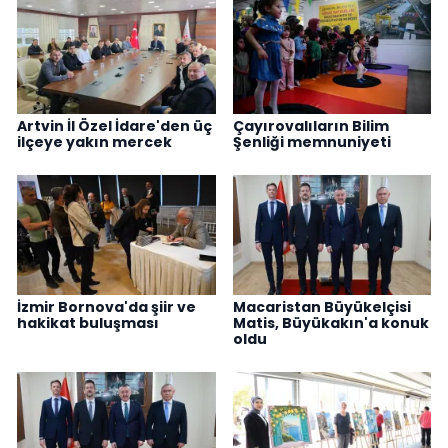
Artvin İl Özel İdare'den üç
Çayırovalıların Bilim
ilçeye yakın mercek
Şenliği memnuniyeti
İzmir Bornova'da şiir ve
Macaristan Büyükelçisi
hakikat buluşması
Matis, Büyükakın'a konuk
oldu