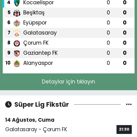
Kocaelispor
0
0
4
Beşiktaş
0
0
5
Eyüpspor
0
0
6
Galatasaray
0
0
7
Çorum FK
0
0
8
Gaziantep FK
0
0
9
Alanyaspor
0
0
10
Detaylar için tıklayın
Süper Lig Fikstür
14 Ağustos, Cuma
Galatasaray - Çorum FK
21:30