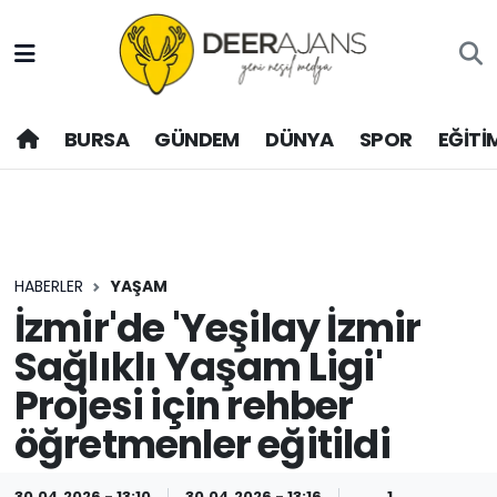
Hava Durumu
BURSA
GÜNDEM
DÜNYA
SPOR
EĞİTİ
Trafik Durumu
Puan Durumu ve Fikstür
Tüm Manşetler
HABERLER
YAŞAM
Son Dakika Haberleri
İzmir'de 'Yeşilay İzmir
Sağlıklı Yaşam Ligi'
Haber Arşivi
Projesi için rehber
öğretmenler eğitildi
30.04.2026 - 13:10
30.04.2026 - 13:16
1