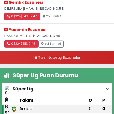
Gemlik Eczanesi
DEMİRSUBAŞI MAH. İSKELE CAD. NO:5 B
0 (224) 513 02 47
Yol Tarifi Al
Yasemin Eczanesi
HAMİDİYE MAH. İSTİKLAL CAD. NO:40
0 (224) 513 01 16
Yol Tarifi Al
Tüm Nöbetçi Eczaneler
Süper Lig Puan Durumu
Süper Lig
#
Takım
O
P
Amed
0
0
1