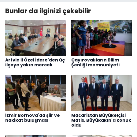
Bunlar da ilginizi çekebilir
Artvin İl Özel İdare'den üç
Çayırovalıların Bilim
ilçeye yakın mercek
Şenliği memnuniyeti
İzmir Bornova'da şiir ve
Macaristan Büyükelçisi
hakikat buluşması
Matis, Büyükakın'a konuk
oldu