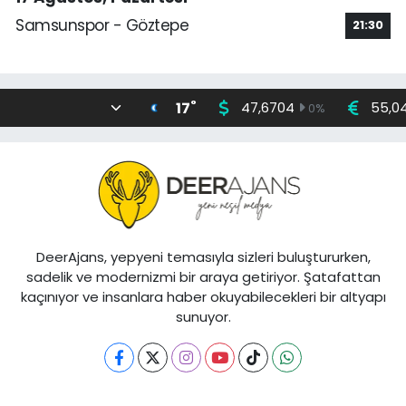
Samsunspor - Göztepe
21:30
°
17
47,6704
55,0
0
%
DeerAjans, yepyeni temasıyla sizleri buluştururken,
sadelik ve modernizmi bir araya getiriyor. Şatafattan
kaçınıyor ve insanlara haber okuyabilecekleri bir altyapı
sunuyor.