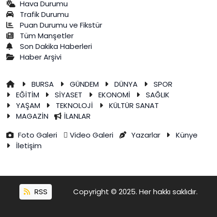
Hava Durumu
Trafik Durumu
Puan Durumu ve Fikstür
Tüm Manşetler
Son Dakika Haberleri
Haber Arşivi
BURSA
GÜNDEM
DÜNYA
SPOR
EĞİTİM
SİYASET
EKONOMİ
SAĞLIK
YAŞAM
TEKNOLOJİ
KÜLTÜR SANAT
MAGAZİN
İLANLAR
Foto Galeri
Video Galeri
Yazarlar
Künye
İletişim
RSS
Copyright © 2025. Her hakkı saklıdır.