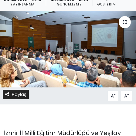
YAYINLANMA
GÜNCELLEME
GÖSTERIM
Paylaş
-
+
A
A
İzmir İl Milli Eğitim Müdürlüğü ve Yeşilay