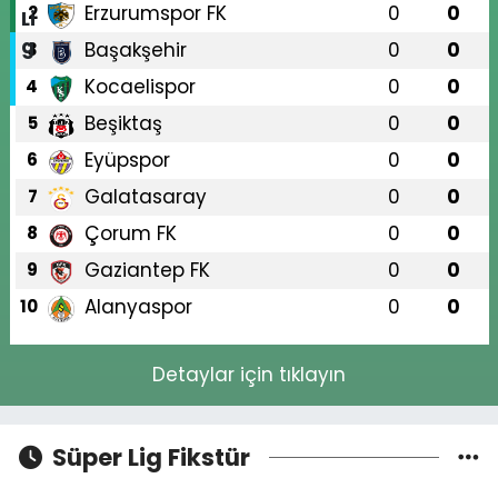
Erzurumspor FK
0
0
2
Başakşehir
0
0
3
Kocaelispor
0
0
4
Beşiktaş
0
0
5
Eyüpspor
0
0
6
Galatasaray
0
0
7
Çorum FK
0
0
8
Gaziantep FK
0
0
9
Alanyaspor
0
0
10
Detaylar için tıklayın
Süper Lig Fikstür