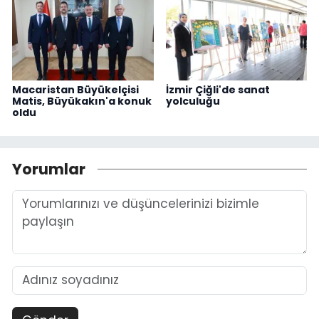
Macaristan Büyükelçisi
İzmir Çiğli'de sanat
Matis, Büyükakın'a konuk
yolculuğu
oldu
Yorumlar