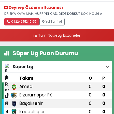
Zeynep Özdemir Eczanesi
DR.ZİYA KAYA MAH. HÜRRİYET CAD. DEDE KORKUT SOK. NO:26 A
0 (224) 512 19 95
Yol Tarifi Al
Tüm Nöbetçi Eczaneler
Süper Lig Puan Durumu
Süper Lig
#
Takım
O
P
Amed
0
0
1
Erzurumspor FK
0
0
2
Başakşehir
0
0
3
Kocaelispor
0
0
4