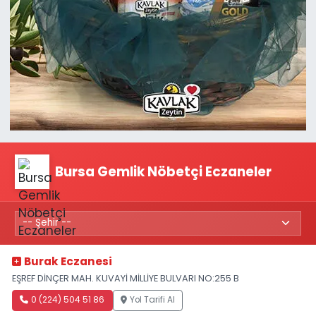
Bursa Gemlik Nöbetçi Eczaneler
Burak Eczanesi
EŞREF DİNÇER MAH. KUVAYİ MİLLİYE BULVARI NO:255 B
0 (224) 504 51 86
Yol Tarifi Al