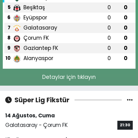
Beşiktaş
0
0
5
Eyüpspor
0
0
6
Galatasaray
0
0
7
Çorum FK
0
0
8
Gaziantep FK
0
0
9
Alanyaspor
0
0
10
Detaylar için tıklayın
Süper Lig Fikstür
14 Ağustos, Cuma
Galatasaray - Çorum FK
21:30