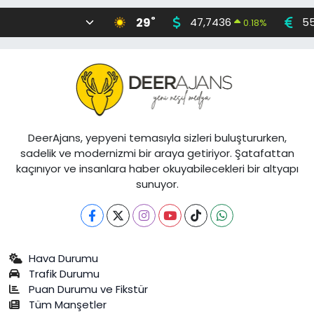
°
29
47,7436
55
0.18
%
DeerAjans, yepyeni temasıyla sizleri buluştururken,
sadelik ve modernizmi bir araya getiriyor. Şatafattan
kaçınıyor ve insanlara haber okuyabilecekleri bir altyapı
sunuyor.
Hava Durumu
Trafik Durumu
Puan Durumu ve Fikstür
Tüm Manşetler