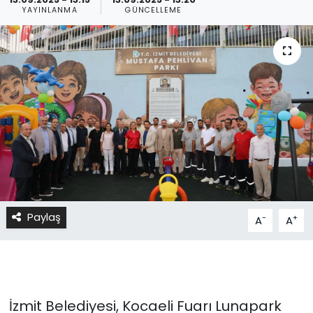
YAYINLANMA
GÜNCELLEME
Paylaş
-
+
A
A
İzmit Belediyesi, Kocaeli Fuarı Lunapark