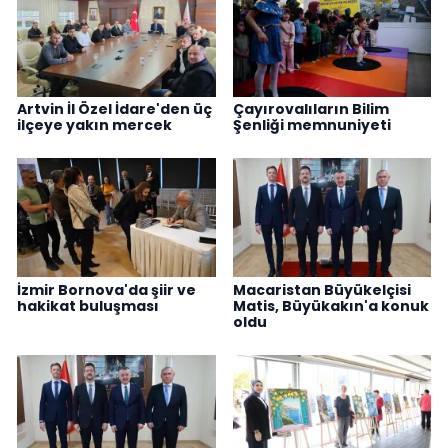
Artvin İl Özel İdare'den üç
Çayırovalıların Bilim
ilçeye yakın mercek
Şenliği memnuniyeti
İzmir Bornova'da şiir ve
Macaristan Büyükelçisi
hakikat buluşması
Matis, Büyükakın'a konuk
oldu