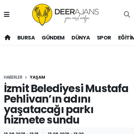
Hava Durumu
BURSA
GÜNDEM
DÜNYA
SPOR
EĞİTİ
Trafik Durumu
Puan Durumu ve Fikstür
Tüm Manşetler
HABERLER
YAŞAM
Son Dakika Haberleri
İzmit Belediyesi Mustafa
Pehlivan’ın adını
Haber Arşivi
yaşatacağı parkı
hizmete sundu
13.09.2025 - 13:15
13.09.2025 - 13:20