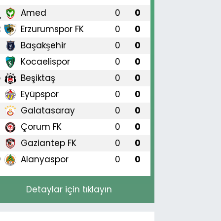
Amed
0
0
1
Erzurumspor FK
0
0
2
Başakşehir
0
0
3
Kocaelispor
0
0
4
Beşiktaş
0
0
5
Eyüpspor
0
0
6
Galatasaray
0
0
7
Çorum FK
0
0
8
Gaziantep FK
0
0
9
Alanyaspor
0
0
0
Detaylar için tıklayın