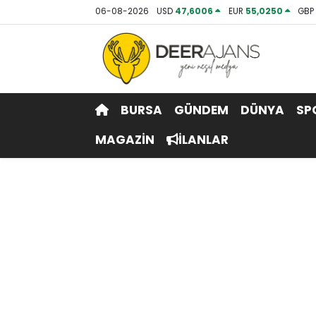
06-08-2026
USD
47,6006
EUR
55,0250
GB
Hava Durumu
Trafik Durumu
BURSA
GÜNDEM
DÜNYA
SP
Puan Durumu ve Fikstür
MAGAZİN
İLANLAR
Tüm Manşetler
Son Dakika Haberleri
Haber Arşivi