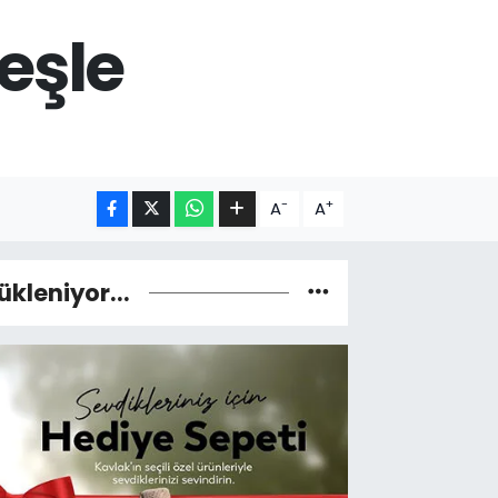
eşle
-
+
A
A
ükleniyor...