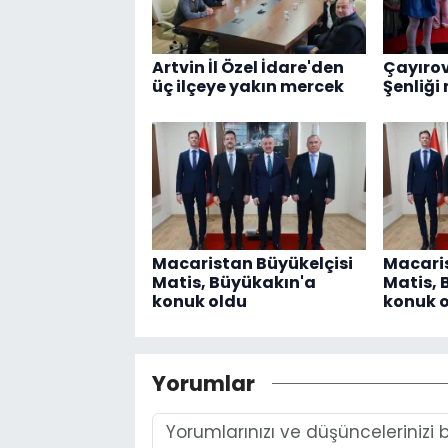
Artvin İl Özel İdare'den
Çayırov
üç ilçeye yakın mercek
Şenliği
Macaristan Büyükelçisi
Macaris
Matis, Büyükakın'a
Matis, 
konuk oldu
konuk 
Yorumlar