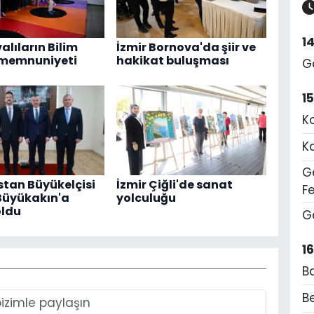
1
alıların Bilim
İzmir Bornova'da şiir ve
 memnuniyeti
hakikat buluşması
G
1
K
K
Ge
tan Büyükelçisi
İzmir Çiğli'de sanat
F
Büyükakın'a
yolculuğu
oldu
G
1
B
Be