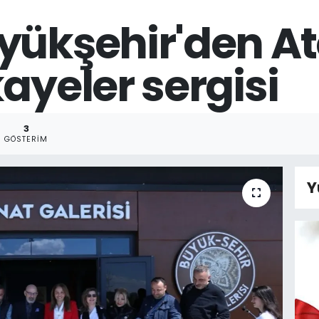
yükşehir'den At
ayeler sergisi
3
GÖSTERIM
Y