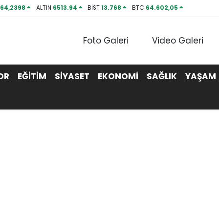
P
64,2398
ALTIN
6513.94
BİST
13.768
BTC
64.602,05
Foto Galeri
Video Galeri
OR
EĞİTİM
SİYASET
EKONOMİ
SAĞLIK
YAŞAM