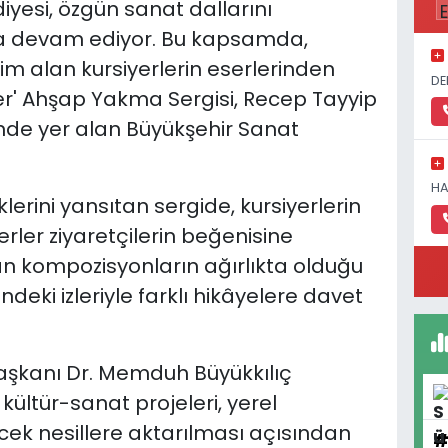
iyesi, özgün sanat dallarını
a devam ediyor. Bu kapsamda,
im alan kursiyerlerin eserlerinden
DE
ler' Ahşap Yakma Sergisi, Recep Tayyip
inde yer alan Büyükşehir Sanat
HA
erini yansıtan sergide, kursiyerlerin
eserler ziyaretçilerin beğenisine
n kompozisyonların ağırlıkta olduğu
deki izleriyle farklı hikâyelere davet
Başkanı Dr. Memduh Büyükkılıç
ültür-sanat projeleri, yerel
ek nesillere aktarılması açısından