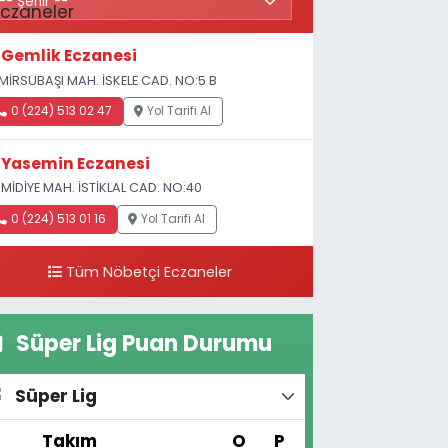
Gemlik Eczanesi
MİRSUBAŞI MAH. İSKELE CAD. NO:5 B
0 (224) 513 02 47
Yol Tarifi Al
Yasemin Eczanesi
MİDİYE MAH. İSTİKLAL CAD. NO:40
0 (224) 513 01 16
Yol Tarifi Al
Tüm Nöbetçi Eczaneler
Süper Lig Puan Durumu
Süper Lig
#
Takım
O
P