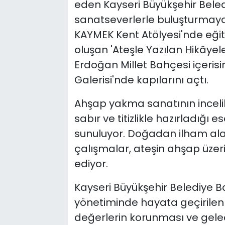
eden Kayseri Büyükşehir Beled
sanatseverlerle buluşturmay
KAYMEK Kent Atölyesi'nde eğit
oluşan 'Ateşle Yazılan Hikâye
Erdoğan Millet Bahçesi içeris
Galerisi'nde kapılarını açtı.
Ahşap yakma sanatının incelikl
sabır ve titizlikle hazırladığı 
sunuluyor. Doğadan ilham ala
çalışmalar, ateşin ahşap üzerin
ediyor.
Kayseri Büyükşehir Belediye 
yönetiminde hayata geçirilen k
değerlerin korunması ve gelec