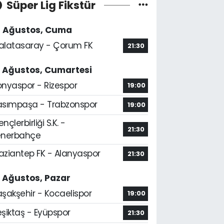
Süper Lig Fikstür
4 Ağustos, Cuma
alatasaray - Çorum FK
21:30
5 Ağustos, Cumartesi
onyaspor - Rizespor
19:00
asımpaşa - Trabzonspor
19:00
nçlerbirliği S.K. -
21:30
enerbahçe
aziantep FK - Alanyaspor
21:30
6 Ağustos, Pazar
aşakşehir - Kocaelispor
19:00
şiktaş - Eyüpspor
21:30