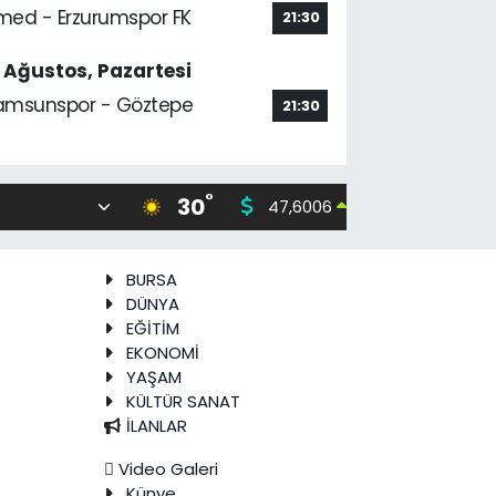
med - Erzurumspor FK
21:30
7 Ağustos, Pazartesi
amsunspor - Göztepe
21:30
°
30
47,6006
55,02
0.06
%
BURSA
DÜNYA
EĞİTİM
EKONOMİ
YAŞAM
KÜLTÜR SANAT
İLANLAR
Video Galeri
Künye