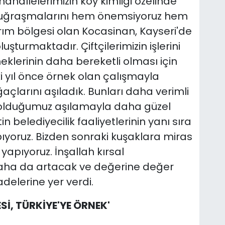
mahallelerimizin köy kimliği özelinde
la uğraşmalarını hem önemsiyoruz hem
rım bölgesi olan Kocasinan, Kayseri'de
uşturmaktadır. Çiftçilerimizin işlerini
meklerinin daha bereketli olması için
ki yıl önce örnek olan çalışmayla
çlarını aşıladık. Bunları daha verimli
 olduğumuz aşılamayla daha güzel
utin belediyecilik faaliyetlerinin yanı sıra
apıyoruz. Bizden sonraki kuşaklara miras
yapıyoruz. İnşallah kırsal
 daha da artacak ve değerine değer
elerine yer verdi.
İ, TÜRKİYE'YE ÖRNEK'