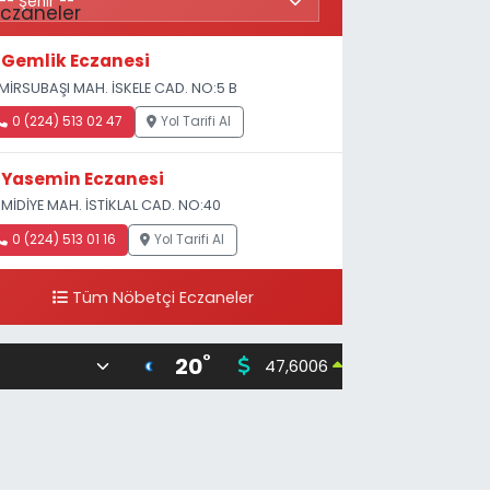
Gemlik Eczanesi
MİRSUBAŞI MAH. İSKELE CAD. NO:5 B
0 (224) 513 02 47
Yol Tarifi Al
Yasemin Eczanesi
MİDİYE MAH. İSTİKLAL CAD. NO:40
0 (224) 513 01 16
Yol Tarifi Al
Tüm Nöbetçi Eczaneler
°
20
47,6006
55,02
0.06
%