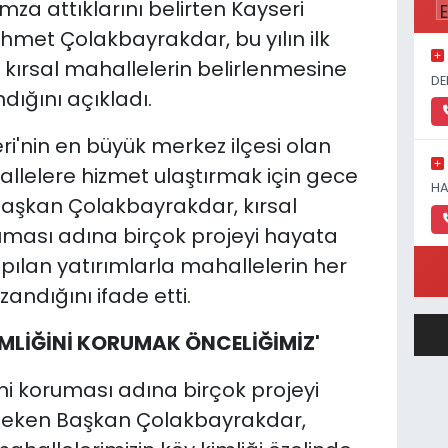
mza attıklarını belirten Kayseri
met Çolakbayrakdar, bu yılın ilk
 kırsal mahallelerin belirlenmesine
DE
ndığını açıkladı.
'nin en büyük merkez ilçesi olan
llelere hizmet ulaştırmak için gece
HA
 Başkan Çolakbayrakdar, kırsal
ruması adına birçok projeyi hayata
apılan yatırımlarla mahallelerin her
ndığını ifade etti.
İMLİĞİNİ KORUMAK ÖNCELİĞİMİZ'
ini koruması adına birçok projeyi
 çeken Başkan Çolakbayrakdar,