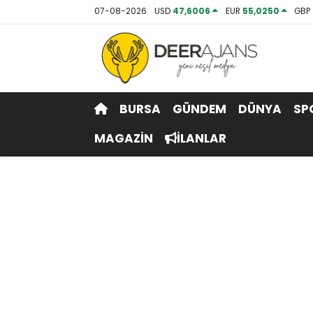
07-08-2026
USD
47,6006
EUR
55,0250
GBP
Hava Durumu
Trafik Durumu
BURSA
GÜNDEM
DÜNYA
SP
Puan Durumu ve Fikstür
MAGAZİN
İLANLAR
Tüm Manşetler
Son Dakika Haberleri
Haber Arşivi