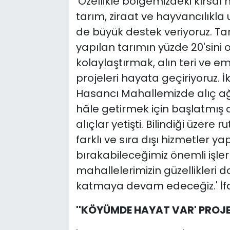
'Özellikle bölgemizdeki kırsal 
tarım, ziraat ve hayvancılık
de büyük destek veriyoruz. Ta
yapılan tarımın yüzde 20'sini ol
kolaylaştırmak, alın teri ve e
projeleri hayata geçiriyoruz. İ
Hasancı Mahallemizde alıç ağa
hâle getirmek için başlatmış
alıçlar yetişti. Bilindiği üzere r
farklı ve sıra dışı hizmetler y
bırakabileceğimiz önemli işler 
mahallelerimizin güzellikleri
katmaya devam edeceğiz.' İfad
''KÖYÜMDE HAYAT VAR' PROJES