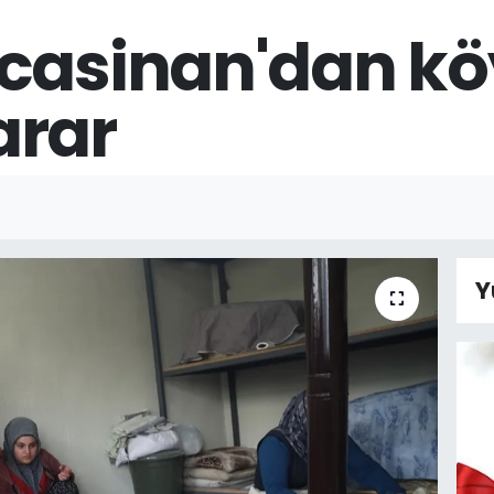
casinan'dan köy
arar
Y