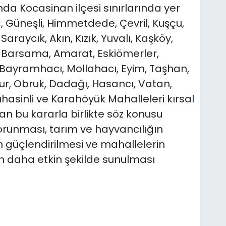
da Kocasinan ilçesi sınırlarında yer
, Güneşli, Himmetdede, Çevril, Kuşçu,
araycık, Akın, Kızık, Yuvalı, Kaşköy,
, Barsama, Amarat, Eskiömerler,
 Bayramhacı, Mollahacı, Eyim, Taşhan,
ur, Obruk, Dadağı, Hasancı, Vatan,
ıhasinli ve Karahöyük Mahalleleri kırsal
nan bu kararla birlikte söz konusu
orunması, tarım ve hayvancılığın
 güçlendirilmesi ve mahallelerin
in daha etkin şekilde sunulması