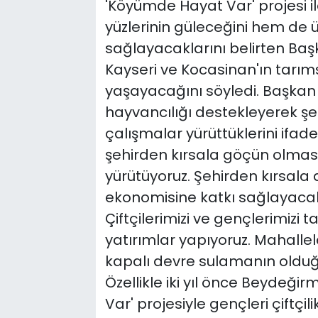
'Köyümde Hayat Var' projesi i
yüzlerinin güleceğini hem de 
sağlayacaklarını belirten B
Kayseri ve Kocasinan'ın tarım
yaşayacağını söyledi. Başkan
hayvancılığı destekleyerek şe
çalışmalar yürüttüklerini ifad
şehirden kırsala göçün olmas
yürütüyoruz. Şehirden kırsala
ekonomisine katkı sağlayacak 
Çiftçilerimizi ve gençlerimizi
yatırımlar yapıyoruz. Mahalle
kapalı devre sulamanın olduğu 
Özellikle iki yıl önce Beydeğ
Var' projesiyle gençleri çiftçili