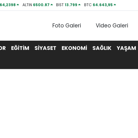
64,2398
ALTIN
6500.87
BİST
13.799
BTC
64.643,95
Foto Galeri
Video Galeri
OR
EĞİTİM
SİYASET
EKONOMİ
SAĞLIK
YAŞAM