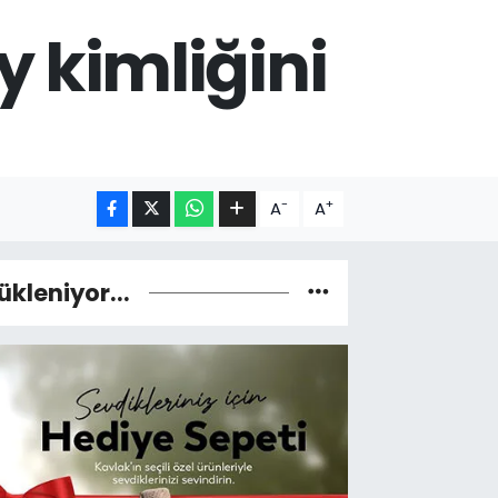
 kimliğini
-
+
A
A
ükleniyor...