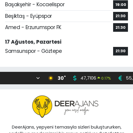
Başakşehir - Kocaelispor
19:00
Beşiktaş - Eyüpspor
21:30
Amed - Erzurumspor FK
21:30
17 Ağustos, Pazartesi
Samsunspor - Göztepe
21:30
°
30
47,7106
55,
0.17
%
DeerAjans, yepyeni temasıyla sizleri buluştururken,