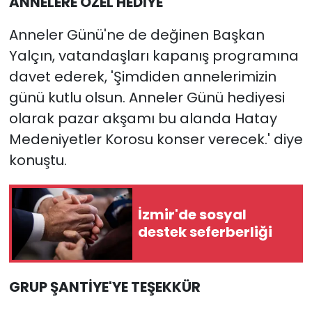
ANNELERE ÖZEL HEDİYE
Anneler Günü'ne de değinen Başkan
Yalçın, vatandaşları kapanış programına
davet ederek, 'Şimdiden annelerimizin
günü kutlu olsun. Anneler Günü hediyesi
olarak pazar akşamı bu alanda Hatay
Medeniyetler Korosu konser verecek.' diye
konuştu.
İzmir'de sosyal
destek seferberliği
GRUP ŞANTİYE'YE TEŞEKKÜR