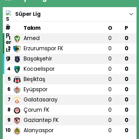
Süper Lig
#
Takım
O
P
Amed
0
0
1
Erzurumspor FK
0
0
2
Başakşehir
0
0
3
Kocaelispor
0
0
4
Beşiktaş
0
0
5
Eyüpspor
0
0
6
Galatasaray
0
0
7
Çorum FK
0
0
8
Gaziantep FK
0
0
9
Alanyaspor
0
0
10