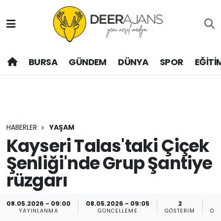
Hava Durumu
BURSA
GÜNDEM
DÜNYA
SPOR
EĞİTİ
Trafik Durumu
Puan Durumu ve Fikstür
Tüm Manşetler
HABERLER
YAŞAM
Son Dakika Haberleri
Kayseri Talas'taki Çiçek
Şenliği'nde Grup Şantiye
Haber Arşivi
rüzgarı
08.05.2026 - 09:00
08.05.2026 - 09:05
2
YAYINLANMA
GÜNCELLEME
GÖSTERIM
OK