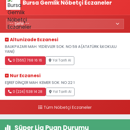
Bursa Gemlik Nöbetçi Eczaneler
Altunizade Eczanesi
BALIKPAZARI MAH. YEDİEVLER SOK. NO:59 A(ATATÜRK İLKOKULU
YANI)
0 (555) 768 16 16
Yol Tarifi Al
Nur Eczanesi
EŞREF DİNÇER MAH. KEMER SOK. NO:22 1
0 (224) 538 14 28
Yol Tarifi Al
Tüm Nöbetçi Eczaneler
Süper Lig Puan Durumu