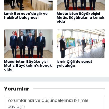
İzmir Bornova'da şiir ve
Macaristan Büyükelçisi
hakikat buluşması
Matis, Büyükakın'a konuk
oldu
Macaristan Büyükelçisi
İzmir Çiğli'de sanat
Matis, Büyükakın'a konuk
yolculuğu
oldu
Yorumlar