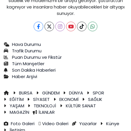
sadelik ve modernizmi bir araya getiriyor. Şatafattan
kaçınıyor ve insanlara haber okuyabilecekleri bir altyapı
sunuyor.
Hava Durumu
Trafik Durumu
Puan Durumu ve Fikstür
Tüm Manşetler
Son Dakika Haberleri
Haber Arşivi
BURSA
GÜNDEM
DÜNYA
SPOR
EĞİTİM
SİYASET
EKONOMİ
SAĞLIK
YAŞAM
TEKNOLOJİ
KÜLTÜR SANAT
MAGAZİN
İLANLAR
Foto Galeri
Video Galeri
Yazarlar
Künye
İletişim