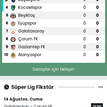
Kocaelispor
0
0
4
Beşiktaş
0
0
5
Eyüpspor
0
0
6
Galatasaray
0
0
7
Çorum FK
0
0
8
Gaziantep FK
0
0
9
Alanyaspor
0
0
10
Detaylar için tıklayın
Süper Lig Fikstür
14 Ağustos, Cuma
Galatasaray - Çorum FK
21:30