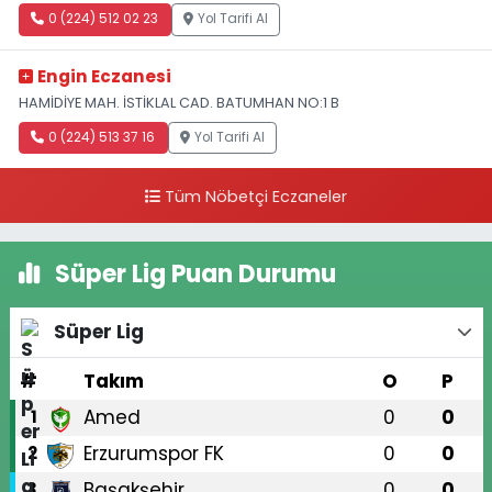
0 (224) 512 02 23
Yol Tarifi Al
Engin Eczanesi
HAMİDİYE MAH. İSTİKLAL CAD. BATUMHAN NO:1 B
0 (224) 513 37 16
Yol Tarifi Al
Tüm Nöbetçi Eczaneler
Süper Lig Puan Durumu
Süper Lig
#
Takım
O
P
Amed
0
0
1
Erzurumspor FK
0
0
2
Başakşehir
0
0
3