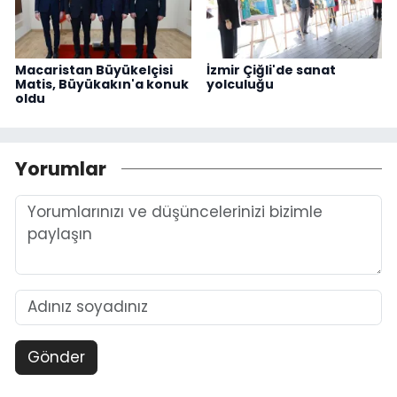
Macaristan Büyükelçisi
İzmir Çiğli'de sanat
Matis, Büyükakın'a konuk
yolculuğu
oldu
Yorumlar
Gönder