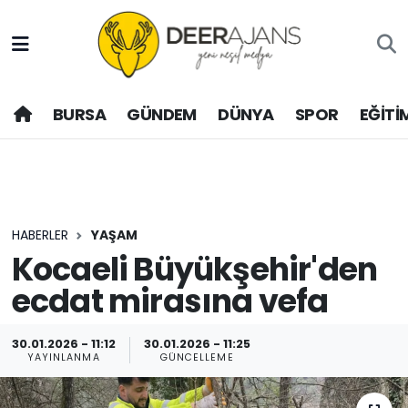
Hava Durumu
BURSA
GÜNDEM
DÜNYA
SPOR
EĞİTİ
Trafik Durumu
Puan Durumu ve Fikstür
Tüm Manşetler
HABERLER
YAŞAM
Son Dakika Haberleri
Kocaeli Büyükşehir'den
ecdat mirasına vefa
Haber Arşivi
30.01.2026 - 11:12
30.01.2026 - 11:25
YAYINLANMA
GÜNCELLEME