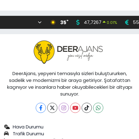
°
35
47,7267
55
0.01
%
DeerAjans, yepyeni temasıyla sizleri buluştururken,
sadelik ve modernizmi bir araya getiriyor. Şatafattan
kaçınıyor ve insanlara haber okuyabilecekleri bir altyapı
sunuyor.
Hava Durumu
Trafik Durumu