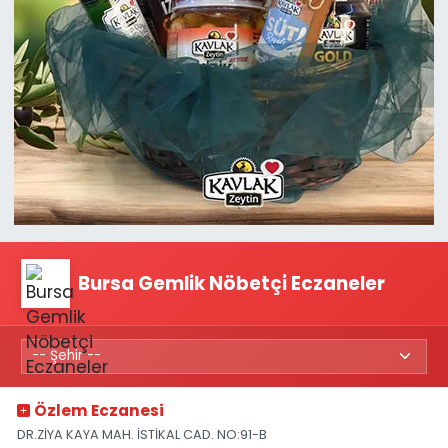
Bursa Gemlik Nöbetçi Eczaneler
Özlem Eczanesi
DR.ZİYA KAYA MAH. İSTİKAL CAD. NO:91-B