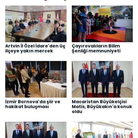
Artvin İl Özel İdare'den üç
Çayırovalıların Bilim
ilçeye yakın mercek
Şenliği memnuniyeti
İzmir Bornova'da şiir ve
Macaristan Büyükelçisi
hakikat buluşması
Matis, Büyükakın'a konuk
oldu