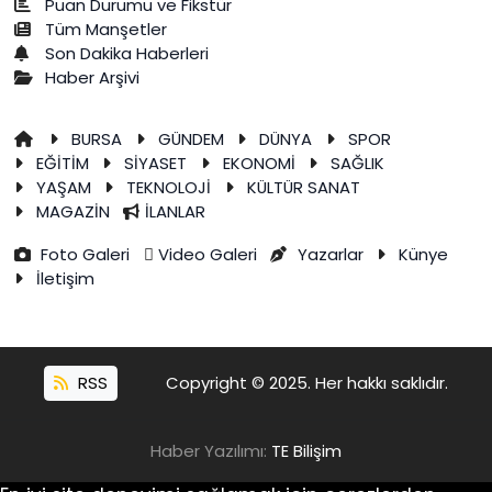
Puan Durumu ve Fikstür
Tüm Manşetler
Son Dakika Haberleri
Haber Arşivi
BURSA
GÜNDEM
DÜNYA
SPOR
EĞİTİM
SİYASET
EKONOMİ
SAĞLIK
YAŞAM
TEKNOLOJİ
KÜLTÜR SANAT
MAGAZİN
İLANLAR
Foto Galeri
Video Galeri
Yazarlar
Künye
İletişim
RSS
Copyright © 2025. Her hakkı saklıdır.
Haber Yazılımı:
TE Bilişim