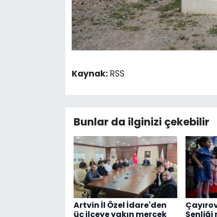
Kaynak:
RSS
Bunlar da ilginizi çekebilir
Artvin İl Özel İdare'den
Çayırov
üç ilçeye yakın mercek
Şenliği