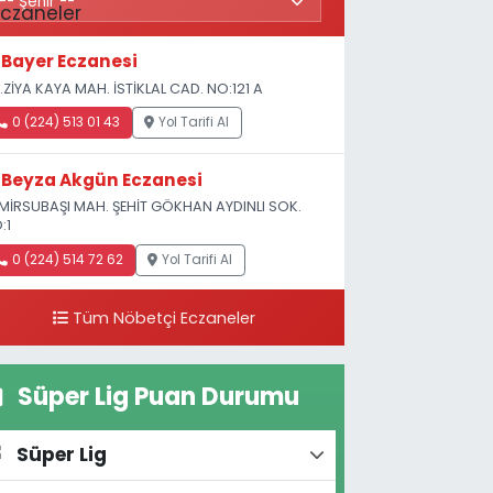
Bayer Eczanesi
.ZİYA KAYA MAH. İSTİKLAL CAD. NO:121 A
0 (224) 513 01 43
Yol Tarifi Al
Beyza Akgün Eczanesi
MİRSUBAŞI MAH. ŞEHİT GÖKHAN AYDINLI SOK.
:1
0 (224) 514 72 62
Yol Tarifi Al
Tüm Nöbetçi Eczaneler
Süper Lig Puan Durumu
Süper Lig