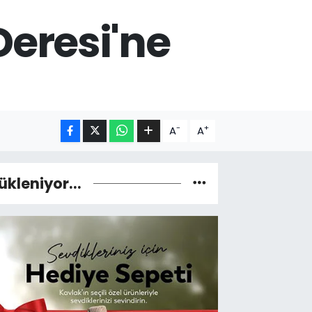
Deresi'ne
-
+
A
A
ükleniyor...