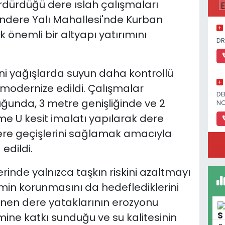
rdürdüğü dere ıslah çalışmaları
dere Yalı Mahallesi'nde Kurban
 önemli bir altyapı yatırımını
DR
 ani yağışlarda suyun daha kontrollü
modernize edildi. Çalışmalar
DE
unda, 3 metre genişliğinde ve 2
NO
e U kesit imalatı yapılarak dere
 dere geçişlerini sağlamak amacıyla
edildi.
elerinde yalnızca taşkın riskini azaltmayı
min korunmasını da hedeflediklerini
enen dere yataklarının erozyonu
imine katkı sunduğu ve su kalitesinin