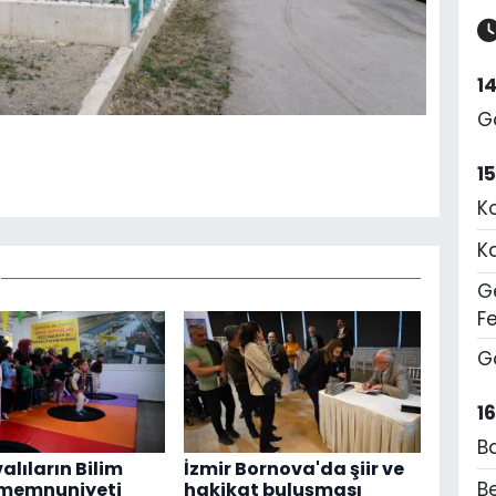
1
G
1
K
K
Ge
F
G
1
B
alıların Bilim
İzmir Bornova'da şiir ve
Be
 memnuniyeti
hakikat buluşması