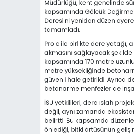
Müdürlüğü, kent genelinde sü
kapsamında Gölcük Değirmen
Deresi'ni yeniden düzenleyerek
tamamladı.
Proje ile birlikte dere yatağı,
akmasını sağlayacak şekilde 
kapsamında 170 metre uzunluğ
metre yüksekliğinde betonarm
güvenli hale getirildi. Ayrıca
betonarme menfezler de inşa 
İSU yetkilileri, dere ıslah proj
değil, aynı zamanda ekosiste
belirtti. Bu kapsamda düzenl
önlediği, bitki örtüsünün geliş