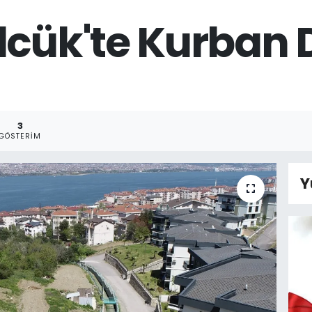
lcük'te Kurban 
3
GÖSTERIM
Y