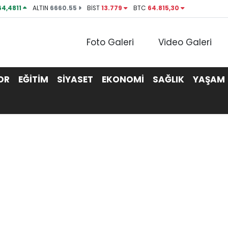
64,4811
ALTIN
6660.55
BİST
13.779
BTC
64.815,30
Foto Galeri
Video Galeri
OR
EĞİTİM
SİYASET
EKONOMİ
SAĞLIK
YAŞAM