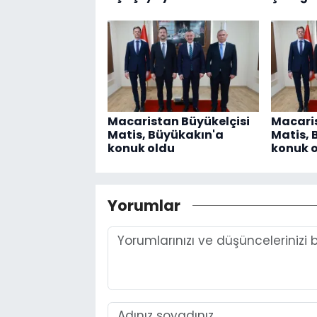
Macaristan Büyükelçisi
Macaris
Matis, Büyükakın'a
Matis, 
konuk oldu
konuk 
Yorumlar