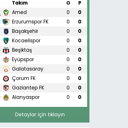
#
Takım
O
P
Amed
0
0
1
Erzurumspor FK
0
0
2
Başakşehir
0
0
3
Kocaelispor
0
0
4
Beşiktaş
0
0
5
Eyüpspor
0
0
6
Galatasaray
0
0
7
Çorum FK
0
0
8
Gaziantep FK
0
0
9
Alanyaspor
0
0
0
Detaylar için tıklayın