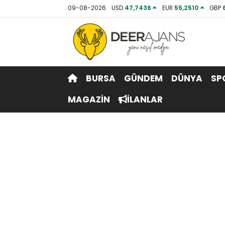
09-08-2026
USD
47,7436
EUR
55,2510
GBP
Hava Durumu
Trafik Durumu
BURSA
GÜNDEM
DÜNYA
SP
Puan Durumu ve Fikstür
MAGAZİN
İLANLAR
Tüm Manşetler
Son Dakika Haberleri
Haber Arşivi