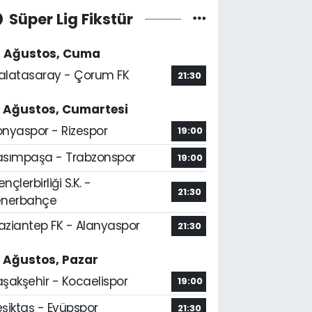
Süper Lig Fikstür
4 Ağustos, Cuma
alatasaray - Çorum FK
21:30
5 Ağustos, Cumartesi
onyaspor - Rizespor
19:00
asımpaşa - Trabzonspor
19:00
nçlerbirliği S.K. -
21:30
enerbahçe
aziantep FK - Alanyaspor
21:30
6 Ağustos, Pazar
aşakşehir - Kocaelispor
19:00
şiktaş - Eyüpspor
21:30