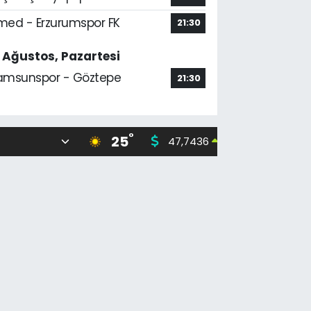
med - Erzurumspor FK
21:30
7 Ağustos, Pazartesi
amsunspor - Göztepe
21:30
°
25
47,7436
55,25
0.18
%