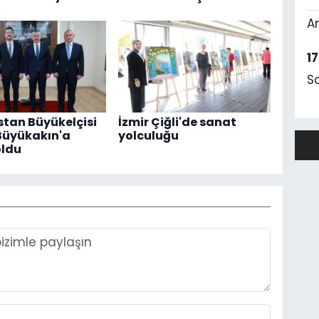
A
1
S
tan Büyükelçisi
İzmir Çiğli'de sanat
Büyükakın'a
yolculuğu
oldu